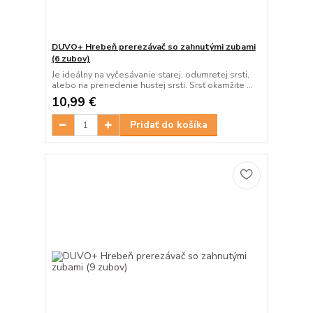
DUVO+ Hrebeň prerezávač so zahnutými zubami
(6 zubov)
Je ideálny na vyčesávanie starej, odumretej srsti,
alebo na preriedenie hustej srsti. Srsť okamžite ...
10,99 €
Pridať do košíka