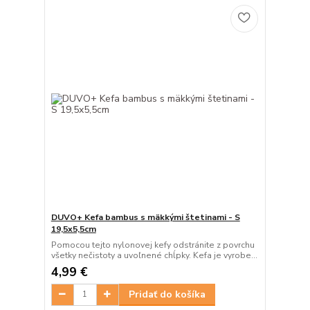
DUVO+ Kefa bambus s mäkkými štetinami - S
19,5x5,5cm
Pomocou tejto nylonovej kefy odstránite z povrchu
všetky nečistoty a uvoľnené chĺpky. Kefa je vyrobe...
4,99 €
Pridať do košíka