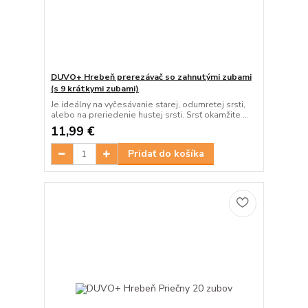
DUVO+ Hrebeň prerezávač so zahnutými zubami
(s 9 krátkymi zubami)
Je ideálny na vyčesávanie starej, odumretej srsti,
alebo na preriedenie hustej srsti. Srsť okamžite ...
11,99 €
Pridať do košíka