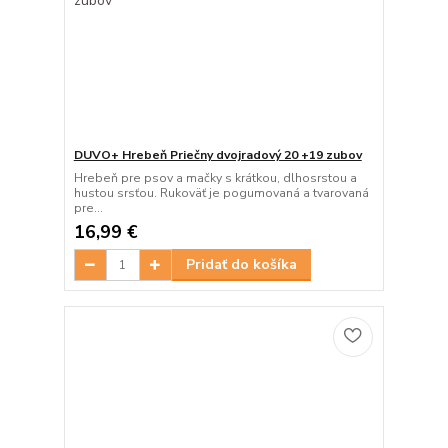
DUVO+ Hrebeň Priečny dvojradový 20 +19 zubov
Hrebeň pre psov a mačky s krátkou, dlhosrstou a
hustou srsťou. Rukoväť je pogumovaná a tvarovaná
pre...
16,99 €
Pridať do košíka