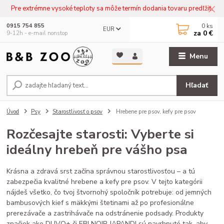
Pre extrémne vysoké teploty sa môže termín dodania tovaru predľžiť.
0
ks
0915 754 855
EUR
za
0 €
9-12h - e-mail nonstop
Menu
Hľadať
Úvod
Psy
Starostlivosť o psov
Hrebene pre psov, kefy pre psov
Rozčesajte starosti: Vyberte si
ideálny hrebeň pre vášho psa
Krásna a zdravá srst začína správnou starostlivosťou – a tú
zabezpečia kvalitné hrebene a kefy pre psov. V tejto kategórii
nájdeš všetko, čo tvoj štvornohý spoločník potrebuje: od jemných
bambusových kief s mäkkými štetinami až po profesionálne
prerezávače a zastrihávače na odstránenie podsady. Produkty
značiek ako DUVO+ či EBI NOIR JAPANDI sú navrhnuté tak, aby