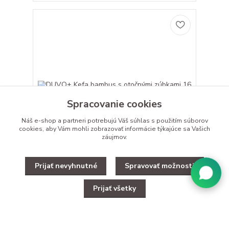
Spracovanie cookies
Náš e-shop a partneri potrebujú Váš
súhlas
s použitím súborov
cookies, aby Vám mohli zobrazovať informácie týkajúce sa Vašich
záujmov.
Prijať nevyhnutné
Spravovať možnosti
DUVO+ Kefa bambus s otočnými zúbkami 16
zubov 17x10cm
Prijať všetky
S týmito hrabľami na rozčesávanie rozpletiete
odolné chumáče zo srsti. Môžete tiež vyčesať a
odstrán...
9,49 €