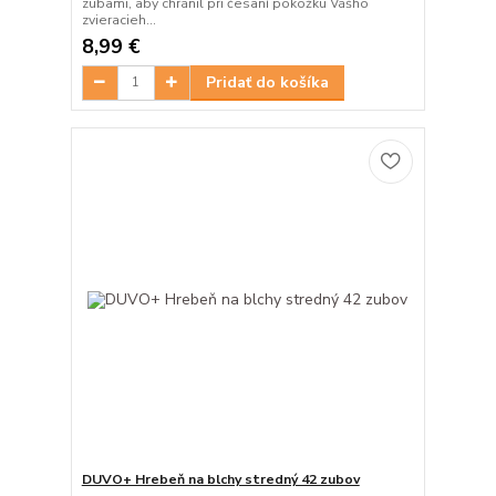
zubami, aby chránil pri česaní pokožku Vášho
zvieracieh...
8,99 €
Pridať do košíka
DUVO+ Hrebeň na blchy stredný 42 zubov