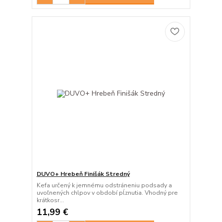
DUVO+ Hrebeň Finišák Stredný
Kefa určený k jemnému odstráneniu podsady a
uvoľnených chlpov v období pĺznutia. Vhodný pre
krátkosr...
11,99 €