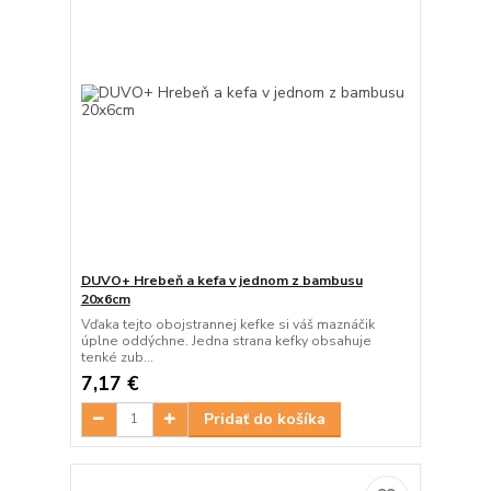
DUVO+ Hrebeň a kefa v jednom z bambusu
20x6cm
Vďaka tejto obojstrannej kefke si váš maznáčik
úplne oddýchne. Jedna strana kefky obsahuje
tenké zub...
7,17 €
Pridať do košíka