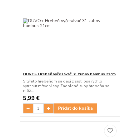
DUVO+ Hrebeň vyčesávač 31 zubov bambus 21cm
S týmto hrebeňom sa dajú z srsti psa rýchlo
vytrhnúť mŕtve vlasy. Zaoblené zuby hrebeňa sa
môž...
5,99 €
Pridať do košíka