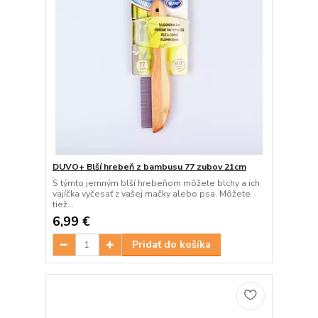
DUVO+ Blší hrebeň z bambusu 77 zubov 21cm
S týmto jemným blší hrebeňom môžete blchy a ich
vajíčka vyčesať z vašej mačky alebo psa. Môžete
tiež...
6,99 €
Pridať do košíka