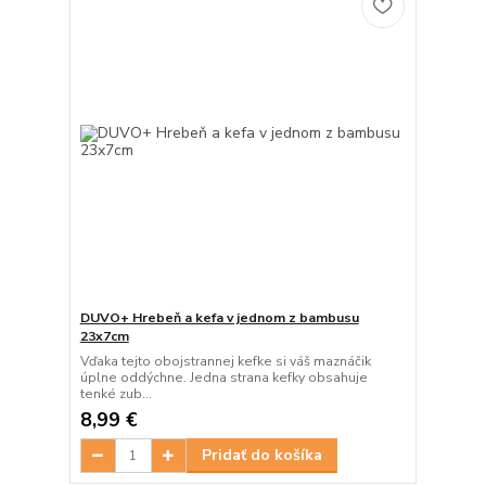
DUVO+ Hrebeň a kefa v jednom z bambusu
23x7cm
Vďaka tejto obojstrannej kefke si váš maznáčik
úplne oddýchne. Jedna strana kefky obsahuje
tenké zub...
8,99 €
Pridať do košíka