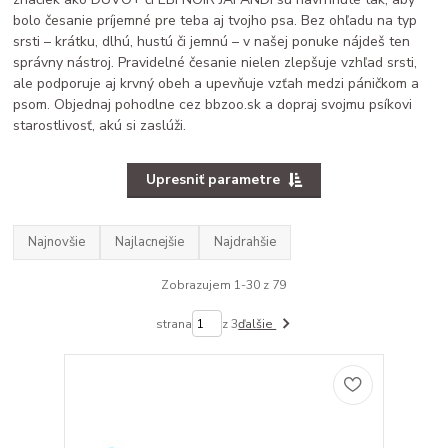
bolo česanie príjemné pre teba aj tvojho psa. Bez ohľadu na typ
srsti – krátku, dlhú, hustú či jemnú – v našej ponuke nájdeš ten
správny nástroj. Pravidelné česanie nielen zlepšuje vzhľad srsti,
ale podporuje aj krvný obeh a upevňuje vzťah medzi páničkom a
psom. Objednaj pohodlne cez bbzoo.sk a dopraj svojmu psíkovi
starostlivosť, akú si zaslúži.
Upresniť parametre
Najnovšie
Najlacnejšie
Najdrahšie
Zobrazujem 1-30 z 79
strana
z 3
ďalšie