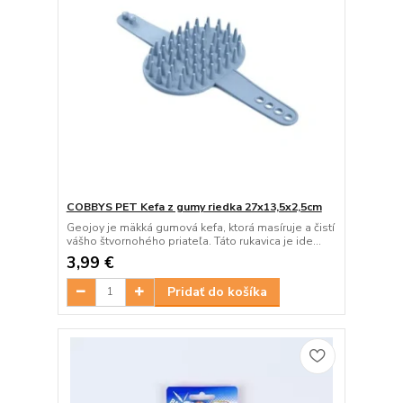
COBBYS PET Kefa z gumy riedka 27x13,5x2,5cm
Geojoy je mäkká gumová kefa, ktorá masíruje a čistí
vášho štvornohého priateľa. Táto rukavica je ide...
3,99 €
Pridať do košíka