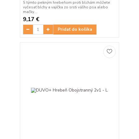
S týmto pekným hrebeňom proti blchám môžete
vyčesať blchy a vajíčka zo srsti vášho psa alebo
mačky....
9,17 €
Pridať do košíka