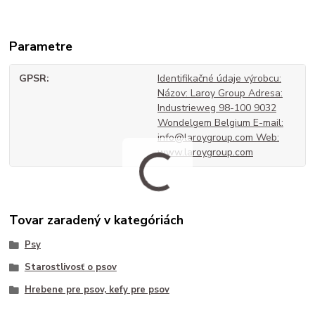
Parametre
GPSR
Identifikačné údaje výrobcu:
Názov: Laroy Group Adresa:
Industrieweg 98-100 9032
Wondelgem Belgium E-mail:
info@laroygroup.com Web:
www.laroygroup.com
Tovar zaradený v kategóriách
Psy
Starostlivosť o psov
Hrebene pre psov, kefy pre psov