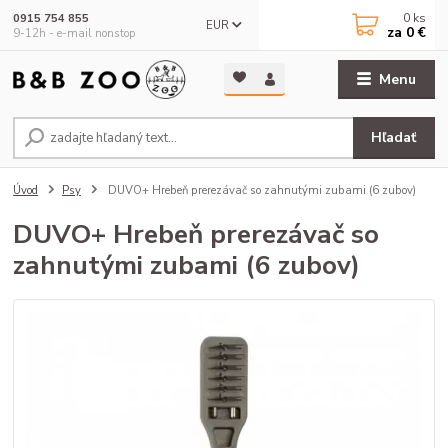
0
ks
0915 754 855
EUR
za
0 €
9-12h - e-mail nonstop
Menu
Hľadať
Úvod
Psy
DUVO+ Hrebeň prerezávač so zahnutými zubami (6 zubov)
DUVO+ Hrebeň prerezávač so
zahnutými zubami (6 zubov)