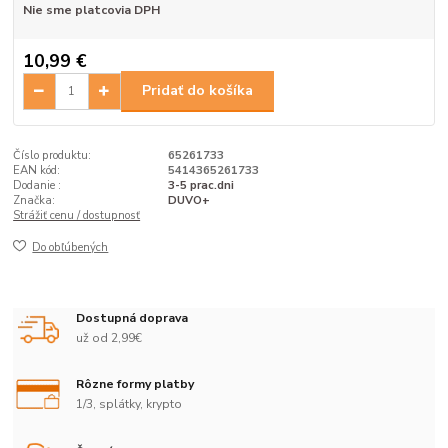
Nie sme platcovia DPH
10,99 €
Pridať do košíka
Číslo produktu:
65261733
EAN kód:
5414365261733
Dodanie :
3-5 prac.dni
Značka:
DUVO+
Strážiť cenu / dostupnosť
Do obľúbených
Dostupná doprava
už od 2,99€
Rôzne formy platby
1/3, splátky, krypto