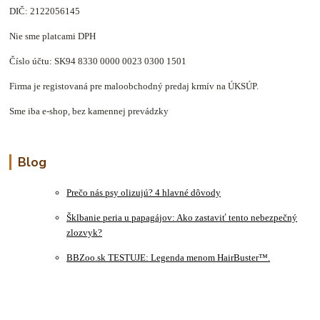
DIČ: 2122056145
Nie sme platcami DPH
Číslo účtu: SK94 8330 0000 0023 0300 1501
Firma je registovaná pre maloobchodný predaj krmív na ÚKSÚP.
Sme iba e-shop, bez kamennej prevádzky
Blog
Prečo nás psy olizujú? 4 hlavné dôvody
Šklbanie peria u papagájov: Ako zastaviť tento nebezpečný
zlozvyk?
BBZoo.sk TESTUJE: Legenda menom HairBuster™.