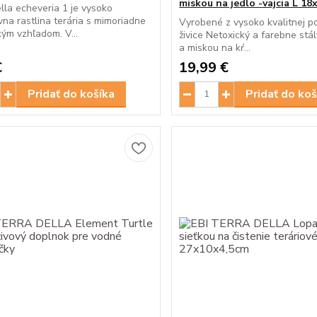
miskou na jedlo -vajcia L 1
lla echeveria 1 je vysoko
vna rastlina terária s mimoriadne
Vyrobené z vysoko kvalitnej p
kým vzhľadom. V...
živice Netoxický a farebne stá
a miskou na kŕ...
€
19,99 €
Pridať do košíka
Pridať do koš