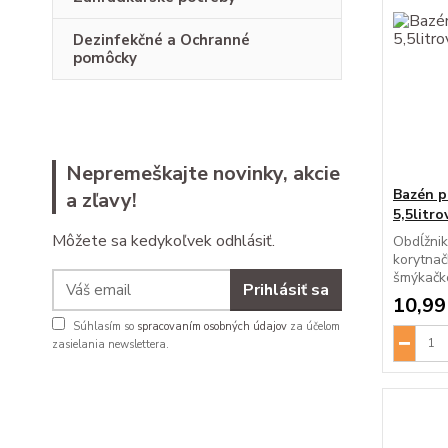
Dezinfekčné a Ochranné
pomôcky
Nepremeškajte novinky, akcie
Bazén p
a zľavy!
5,5litro
Môžete sa kedykoľvek odhlásiť.
Obdĺžnik
korytna
šmýkačko
Prihlásiť sa
10,99
Súhlasím so
spracovaním osobných údajov
za účelom
zasielania newslettera.