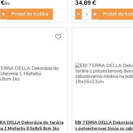
 €
34,89 €
/
ks
Pridať do košíka
Pridať do koš
RA DELLA Dekorácia do terária
EBI TERRA DELLA Dekorácia 
ia 1 Mixfarby 8,5x8x5,8cm 1ks
z polyesterovej živice so z