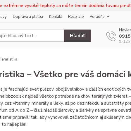
e extrémne vysoké teploty sa môže termín dodania tovaru predľž
luvy
Doprava a platba
Kontakt
Recenzie
Poradňa
Neviet
Hľadať
0915
9-12h 
eraristika
ristika – Všetko pre váš domáci
a je fascinujúci svet plazov, obojživelníkov a ďalších exotických tv
 na bbzoo.sk nájdeš všetko potrebné na chov terárijných zvierat
y, cez vitamíny, minerály a lieky, až po dezinfekciu a substráty p
rium od A do Z – či už hľadáš žiarovky a žiarivky na správne osvet
 sme pripravili tak, aby vyhovoval začiatočníkom aj skúseným c
 to najlepšie!