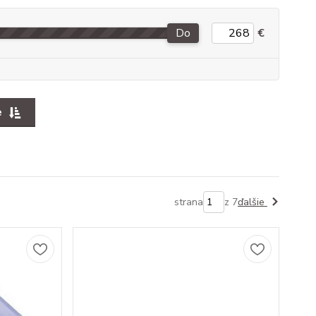
Do
€
e
strana
z 7
ďalšie