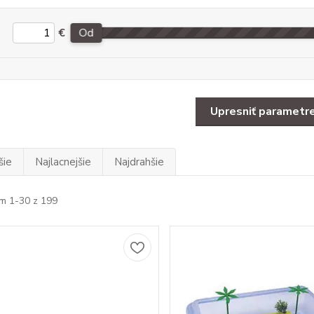
€
Od
Upresniť parametr
šie
Najlacnejšie
Najdrahšie
m 1-30 z 199