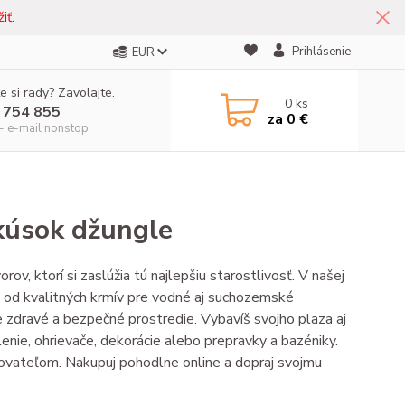
iť.
Prihlásenie
EUR
e si rady? Zavolajte.
0
ks
 754 855
za
0 €
- e-mail nonstop
 kúsok džungle
orov, ktorí si zaslúžia tú najlepšiu starostlivosť. V našej
 – od kvalitných krmív pre vodné aj suchozemské
re zdravé a bezpečné prostredie. Vybavíš svojho plaza aj
lenie, ohrievače, dekorácie alebo prepravky a bazéniky.
hovateľom. Nakupuj pohodlne online a dopraj svojmu