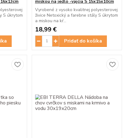
8x16x13cm
miskou na jedlo -vajcia S 15x15x10cm
olyesterovej
Vyrobené z vysoko kvalitnej polyesterovej
ly S úkrytom
živice Netoxický a farebne stály S úkrytom
a miskou na kŕ...
18,99 €
íka
Pridať do košíka