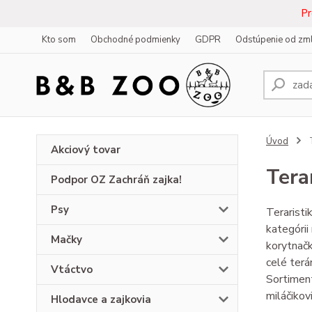
Pr
Kto som
Obchodné podmienky
GDPR
Odstúpenie od zm
Úvod
T
Akciový tovar
Tera
Podpor OZ Zachráň zajka!
Psy
Teraristik
kategórii
Mačky
korytnačk
celé terá
Vtáctvo
Sortiment
miláčikovi
Hlodavce a zajkovia