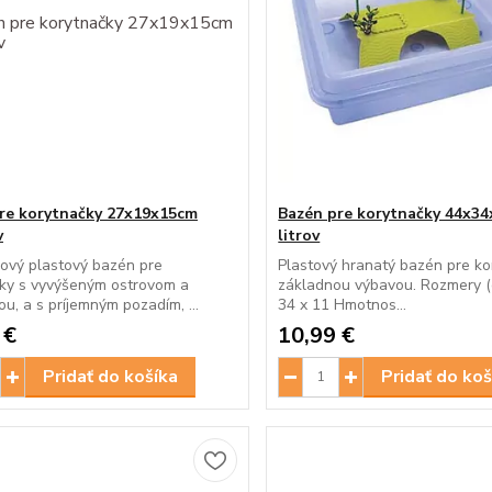
re korytnačky 27x19x15cm
Bazén pre korytnačky 44x34
v
litrov
ový plastový bazén pre
Plastový hranatý bazén pre ko
čky s vyvýšeným ostrovom a
základnou výbavou. Rozmery (c
u, a s príjemným pozadím, ...
34 x 11 Hmotnos...
 €
10,99 €
Pridať do košíka
Pridať do koš