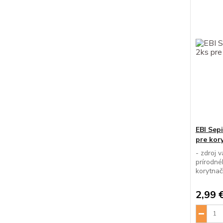
EBI Sep
pre kor
- zdroj v
prírodné
korytnačk
2,99 