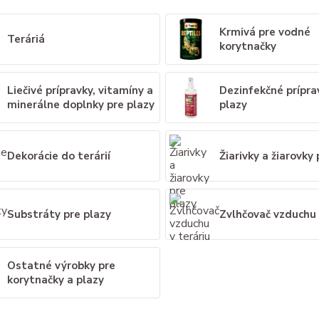
Krmivá pre vodné
Teráriá
korytnačky
Liečivé prípravky, vitamíny a
Dezinfekčné prípra
minerálne doplnky pre plazy
plazy
Dekorácie do terárií
Žiarivky a žiarovky
Substráty pre plazy
Zvlhčovač vzduchu 
Ostatné výrobky pre
korytnačky a plazy