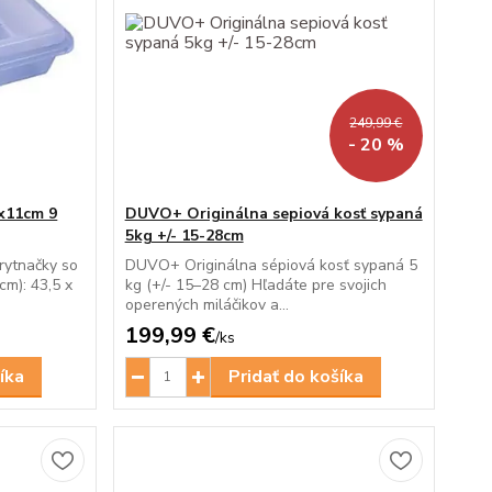
249,99 €
- 20 %
x11cm 9
DUVO+ Originálna sepiová kosť sypaná
5kg +/- 15-28cm
rytnačky so
DUVO+ Originálna sépiová kosť sypaná 5
m): 43,5 x
kg (+/- 15–28 cm) Hľadáte pre svojich
operených miláčikov a...
199,99 €
/
ks
íka
Pridať do košíka