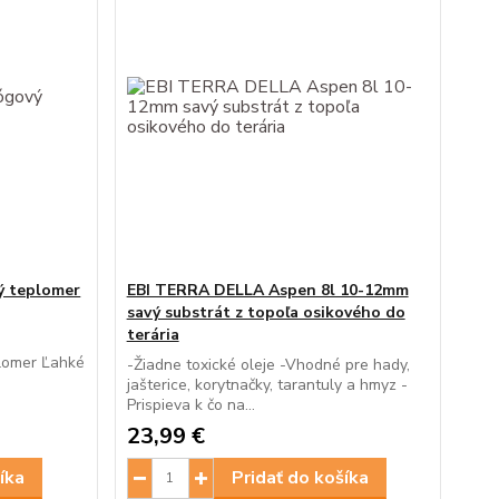
ý teplomer
EBI TERRA DELLA Aspen 8l 10-12mm
savý substrát z topoľa osikového do
terária
á
plomer Ľahké
-Žiadne toxické oleje -Vhodné pre hady,
.
jašterice, korytnačky, tarantuly a hmyz -
Prispieva k čo na...
23,99 €
íka
Pridať do košíka