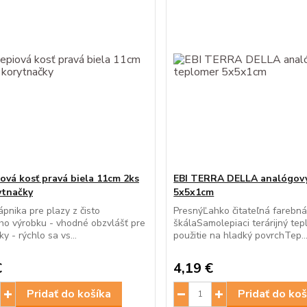
iová kosť pravá biela 11cm 2ks
EBI TERRA DELLA analógov
ytnačky
5x5x1cm
ápnika pre plazy z čisto
PresnýĽahko čitateľná farebn
ho výrobku - vhodné obzvlášť pre
škálaSamolepiaci terárijný te
y - rýchlo sa vs...
použitie na hladký povrchTep..
€
4,19 €
Pridať do košíka
Pridať do koš