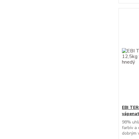
EBI TER
vápenat
98% uhli
farbív a
dobrým v