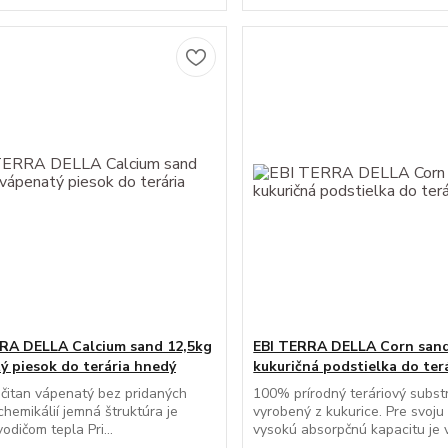
RA DELLA Calcium sand 12,5kg
EBI TERRA DELLA Corn sand
ý piesok do terária hnedý
kukuričná podstielka do ter
čitan vápenatý bez pridaných
100% prírodný teráriový subst
 chemikálií jemná štruktúra je
vyrobený z kukurice. Pre svoju
odičom tepla Pri...
vysokú absorpčnú kapacitu je v.