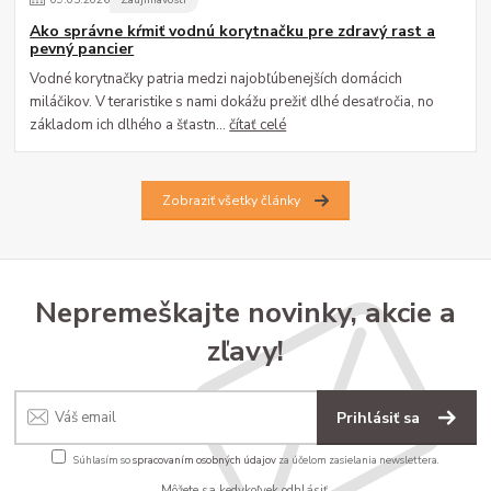
Ako správne kŕmiť vodnú korytnačku pre zdravý rast a
pevný pancier
Vodné korytnačky patria medzi najobľúbenejších domácich
miláčikov. V teraristike s nami dokážu prežiť dlhé desaťročia, no
základom ich dlhého a šťastn...
čítať celé
Zobraziť všetky články
Nepremeškajte novinky, akcie a
zľavy!
Prihlásiť sa
Súhlasím so
spracovaním osobných údajov
za účelom zasielania newslettera.
Môžete sa kedykoľvek odhlásiť.