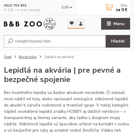
0
ks
0915 754 855
EUR
za
0 €
9-12h - e-mail nonstop
Menu
Hľadať
Úvod
Akvaristika
Lepidlá na akváriá
Lepidlá na akvária | pre pevné a
bezpečné spojenie
Bez kvalitného lepidla sa žiadne akvárium nezaobíde. Či staviaš
novú nádrž od nuly, alebo opravuješ existujúce, silikónové lepidlá
do akvárií ti zaručia vodotesné a trvanlivé spoje. V našej kategórii
nájdeš osvedčené lepidlá značky HOBBY aj ďalších výrobcov – v
transparentnej aj čiernej variante, aby ladila s dizajnom tvojej
nádrže. Silikónové lepidlá sú špeciálne určené na kontakt s vodou
a sú bezpečné pre ryby aj ostatné vodné živočíchy. Vďaka nim