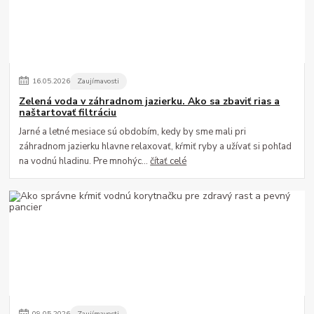
16
.
05
.
2026
Zaujímavosti
Zelená voda v záhradnom jazierku. Ako sa zbaviť rias a
naštartovať filtráciu
Jarné a letné mesiace sú obdobím, kedy by sme mali pri
záhradnom jazierku hlavne relaxovať, kŕmiť ryby a užívať si pohľad
na vodnú hladinu. Pre mnohýc...
čítať celé
09
.
05
.
2026
Zaujímavosti