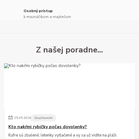
Osobný prístup
k maznáčikom a majiteľom
25
.
05
.
2026
Zaujímavosti
Kto nakŕmi rybičky počas dovolenky?
Kufre sú zbalené, letenky vytlačené a vy sa už vidíte na pláži.