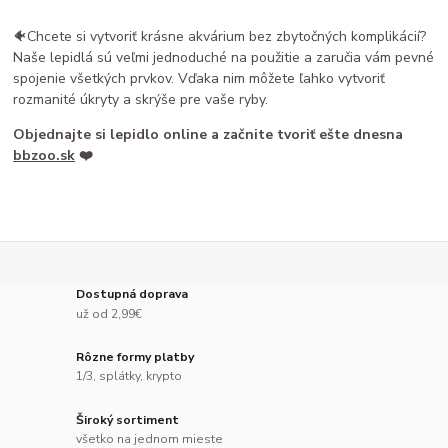
🐠Chcete si vytvoriť krásne akvárium bez zbytočných komplikácií?
Naše lepidlá sú veľmi jednoduché na použitie a zaručia vám pevné
spojenie všetkých prvkov. Vďaka nim môžete ľahko vytvoriť
rozmanité úkryty a skrýše pre vaše ryby.
Objednajte si lepidlo online a začnite tvoriť ešte dnes
na
bbzoo.sk
❤️
Dostupná doprava
už od 2,99€
Rôzne formy platby
1/3, splátky, krypto
Široký sortiment
všetko na jednom mieste