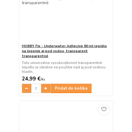
HOBBY Fix - Underwater Adhesive 80 ml lepidlo
na lepenie aj pod vodou, transparent
transparentné
Toto univerzálne vysokovýkonné transparentné
lepidlo je ideálne na použitie nad aj pod vodnou
hladin...
24,99 €
/
ks
Pridať do košíka