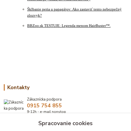
Šklbanie peria u papagájov: Ako zastaviť tento nebezpečný
zlozvyk?
BBZoo.sk TESTUJE: Legenda menom HairBuster™.
Kontakty
Zákaznícka podpora
0915 754 855
9-12h - e-mail nonstop
Spracovanie cookies
eshop@bbzoo.sk