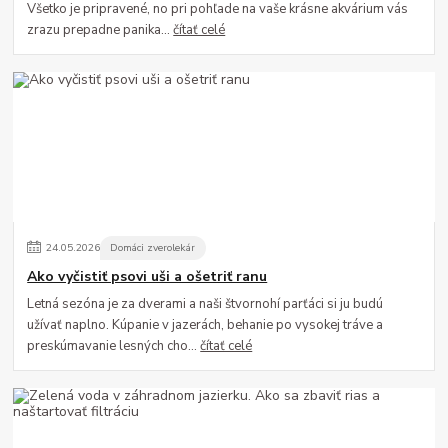
Všetko je pripravené, no pri pohľade na vaše krásne akvárium vás
zrazu prepadne panika...
čítať celé
24
.
05
.
2026
Domáci zverolekár
Ako vyčistiť psovi uši a ošetriť ranu
Letná sezóna je za dverami a naši štvornohí parťáci si ju budú
užívať naplno. Kúpanie v jazerách, behanie po vysokej tráve a
preskúmavanie lesných cho...
čítať celé