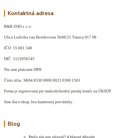
Kontaktná adresa
B&B ZOO s. r. o.
Ulica Ludvika van Beethovena 5649/21 Trnava 917 08
IČO: 55 661 548
DIČ: 2122056145
Nie sme platcami DPH
Číslo účtu: SK94 8330 0000 0023 0300 1501
Firma je registovaná pre maloobchodný predaj krmív na ÚKSÚP.
Sme iba e-shop, bez kamennej prevádzky
Blog
Prečo nás psy olizujú? 4 hlavné dôvody