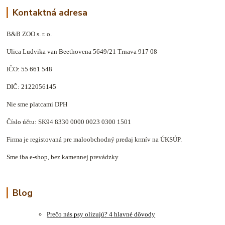
Kontaktná adresa
B&B ZOO s. r. o.
Ulica Ludvika van Beethovena 5649/21 Trnava 917 08
IČO: 55 661 548
DIČ: 2122056145
Nie sme platcami DPH
Číslo účtu: SK94 8330 0000 0023 0300 1501
Firma je registovaná pre maloobchodný predaj krmív na ÚKSÚP.
Sme iba e-shop, bez kamennej prevádzky
Blog
Prečo nás psy olizujú? 4 hlavné dôvody