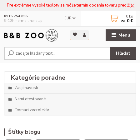
Pre extrémne vysoké teploty sa môže termín dodania tovaru predľžiť.
0
ks
0915 754 855
EUR
za
0 €
9-12h - e-mail nonstop
Menu
Hľadať
Zaujímavosti
Nami otestované
Domáci zverolekár
Štítky blogu