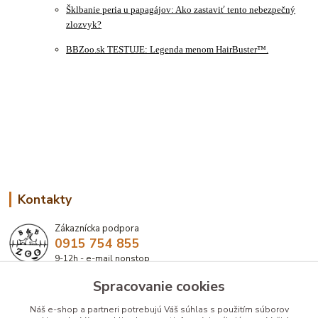
Šklbanie peria u papagájov: Ako zastaviť tento nebezpečný
zlozvyk?
BBZoo.sk TESTUJE: Legenda menom HairBuster™.
Kontakty
Zákaznícka podpora
0915 754 855
9-12h - e-mail nonstop
Spracovanie cookies
eshop@bbzoo.sk
Náš e-shop a partneri potrebujú Váš
súhlas
s použitím súborov