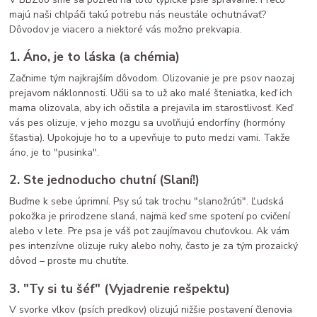
majú naši chlpáči takú potrebu nás neustále ochutnávať?
Dôvodov je viacero a niektoré vás možno prekvapia.
1. Áno, je to láska (a chémia)
Začnime tým najkrajším dôvodom. Olizovanie je pre psov naozaj
prejavom náklonnosti. Učili sa to už ako malé šteniatka, keď ich
mama olizovala, aby ich očistila a prejavila im starostlivosť. Keď
vás pes olizuje, v jeho mozgu sa uvoľňujú endorfíny (hormóny
šťastia). Upokojuje ho to a upevňuje to puto medzi vami. Takže
áno, je to "pusinka".
2. Ste jednoducho chutní (Slaní!)
Buďme k sebe úprimní. Psy sú tak trochu "slanožrúti". Ľudská
pokožka je prirodzene slaná, najmä keď sme spotení po cvičení
alebo v lete. Pre psa je váš pot zaujímavou chuťovkou. Ak vám
pes intenzívne olizuje ruky alebo nohy, často je za tým prozaický
dôvod – proste mu chutíte.
3. "Ty si tu šéf" (Vyjadrenie rešpektu)
V svorke vlkov (psích predkov) olizujú nižšie postavení členovia