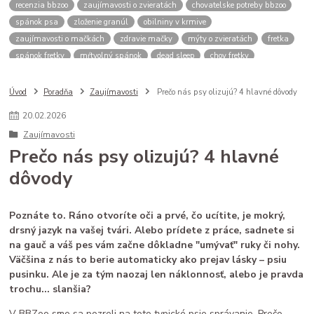
recenzia bbzoo
zaujímavosti o zvieratách
chovatelske potreby bbzoo
spánok psa
zloženie granúl
obilniny v krmive
zaujímavosti o mačkách
zdravie mačky
mýty o zvieratách
fretka
spánok fretky
mŕtvolný spánok
dead sleep
chov fretky
postroj pre psa
správanie psa
spomalovacia miska
bbzoo radi
ako zmerať psa
meranie náhubku
náhubok pre psa
Úvod
Poradňa
Zaujímavosti
Prečo nás psy olizujú? 4 hlavné dôvody
veľkosť náhubku
kožený náhubok
plastový náhubok
dĺžka ňufáku
20
.
02
.
2026
zmena času
zimný čas
letný čas
psy a mačky rutina
Zaujímavosti
stres u zvierat
spánok mačky
cirkadiánny rytmus
Prečo nás psy olizujú? 4 hlavné
pivovarské kvasnice
srsť pes
imunita zviera
dôvody
Saccharomyces cerevisiae
B vitamíny
doplnky pre zvieratá
zdravé trávenie
ako čítať obaly
kvalitné granule pre psa
krmivo pre psa
analytické zložky
proteín v granulách
Poznáte to. Ráno otvoríte oči a prvé, čo ucítite, je mokrý,
mačacie kŕmenie
mačacie fúzy
mačací spánok
mačacia hygiena
drsný jazyk na vašej tvári. Alebo prídete z práce, sadnete si
starostlivosť o mačku
na gauč a váš pes vám začne dôkladne "umývať" ruky či nohy.
Väčšina z nás to berie automaticky ako prejav lásky – psiu
pusinku. Ale je za tým naozaj len náklonnosť, alebo je pravda
trochu... slanšia?
V BBZoo sme sa pozreli na toto typické psie správanie. Prečo