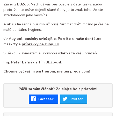
Záver z BBZoo:
Nech už vás pes olizuje z čistej lásky, alebo
preto, že ste práve dojedli slané čipsy, je to znak toho, že ste
stredobodom jeho vesmíru.
A ak sú tie ranné pusinky až príliš "aromatické", možno je čas na
malú dentálnu hygienu.
👉
Aby boli pusinky sviežejšie: Pozrite si naše dentálne
maškrty a
prípravky na zuby TU
.
S láskou k zvieratám a úprimnou vďakou za vašu priazeň,
Ing. Peter Barnák a tím
BBZoo.sk
Chceme byť vaším partnerom, nie len predajcom!
Páčil sa vám článok? Zdieľajte ho s priateľmi
Facebook
Twitter