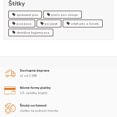
Štítky
správanie psa
prečo pes olizuje
psia pusa
psí jazyk
vzťah pes a človek
dentálna hygiena psa
Dostupná doprava
už od 2,99€
Rôzne formy platby
1/3, splátky, krypto
Široký sortiment
všetko na jednom mieste