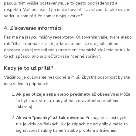
papuľu tým vyššie postaveným. Je to gesto podriadenosti a
rešpektu. Váš pes vám tým môže hovoriť: "Uznávam ťa ako svojho
vodcu a som rád, že som v tvojej svorke."
4. Získavanie informácií
Pes má na jazyku milióny receptorov. Olizovaním vašej tváre alebo
rúk "číta" informácie. Zisťuje, kde ste boli, čo ste jedli, alebo
dokonca v akej ste nálade (stres mení chemické zloženie potu). Je
to ich spôsob, ako si prečítať vaše "denné správy".
Kedy je to už príliš?
Väčšinou je olizovanie neškodné a milé. Zbystriť pozornosť by ste
mali v dvoch prípadoch:
Ak pes olizuje seba alebo predmety až obsesívne:
Môže
to byť znak stresu, nudy alebo zdravotného problému
(alergia).
Ak vám "pusinky" až tak nevonia:
Priznajme si, psí dych
nie je vždy po fialkách. Ak je zápach z tlamy silný, môže to
signalizovať zubný kameň alebo problém s trávením.