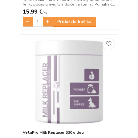
fenky počas gravidity a dojčenia šteniat. Pomáha č...
15,99 €
/
ks
Pridať do košíka
VetaPro Milk Replacer 330 g dog