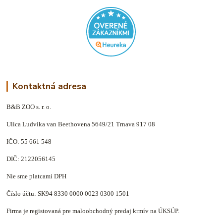
Kontaktná adresa
B&B ZOO s. r. o.
Ulica Ludvika van Beethovena 5649/21 Trnava 917 08
IČO: 55 661 548
DIČ: 2122056145
Nie sme platcami DPH
Číslo účtu: SK94 8330 0000 0023 0300 1501
Firma je registovaná pre maloobchodný predaj krmív na ÚKSÚP.