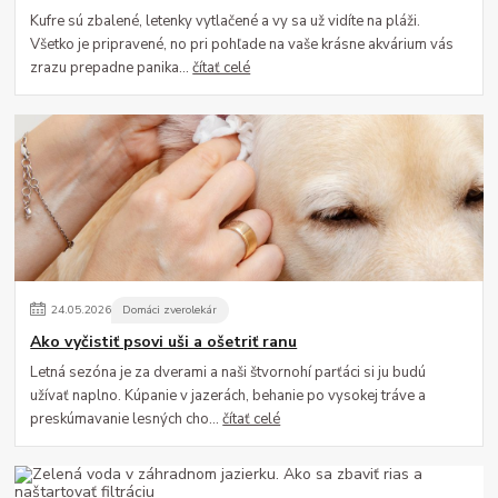
Kufre sú zbalené, letenky vytlačené a vy sa už vidíte na pláži.
Všetko je pripravené, no pri pohľade na vaše krásne akvárium vás
zrazu prepadne panika...
čítať celé
24
.
05
.
2026
Domáci zverolekár
Ako vyčistiť psovi uši a ošetriť ranu
Letná sezóna je za dverami a naši štvornohí parťáci si ju budú
užívať naplno. Kúpanie v jazerách, behanie po vysokej tráve a
preskúmavanie lesných cho...
čítať celé