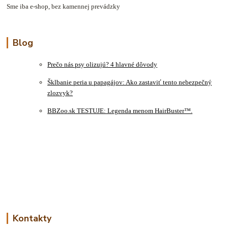
Sme iba e-shop, bez kamennej prevádzky
Blog
Prečo nás psy olizujú? 4 hlavné dôvody
Šklbanie peria u papagájov: Ako zastaviť tento nebezpečný
zlozvyk?
BBZoo.sk TESTUJE: Legenda menom HairBuster™.
Kontakty