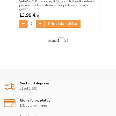
VetaPro Milk Replacer 330 g dog Náhradka mlieka
pre novorodené šteňatá a doplnková strava pre
gravid...
13,99 €
/
ks
Pridať do košíka
strana
z 1
Dostupná doprava
už od 2,99€
Rôzne formy platby
1/3, splátky, krypto