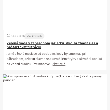
16
.
05
.
2026
Zaujímavosti
Zelená voda v záhradnom jazierku. Ako sa zbaviť rias a
naštartovať filtráciu
Jarné a letné mesiace sú obdobím, kedy by sme mali pri
záhradnom jazierku hlavne relaxovať, kŕmiť ryby a užívať si pohľad
na vodnú hladinu. Pre mnohýc...
čítať celé