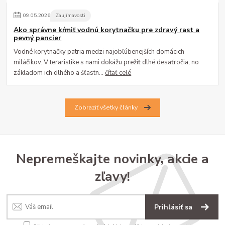
09
.
05
.
2026
Zaujímavosti
Ako správne kŕmiť vodnú korytnačku pre zdravý rast a
pevný pancier
Vodné korytnačky patria medzi najobľúbenejších domácich
miláčikov. V teraristike s nami dokážu prežiť dlhé desaťročia, no
základom ich dlhého a šťastn...
čítať celé
Zobraziť všetky články
Nepremeškajte novinky, akcie a
zľavy!
Prihlásiť sa