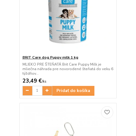
BRIT Care dog Puppy milk 1 kg
MLIEKO PRE ŠTEŇATÁ Brit Care Puppy Milk je
mliečna náhrada pre novorodené šteňatá do veku 6
týždňov...
23,49 €
/
ks
Pridať do košíka