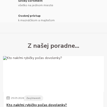
Široký sortiment
všetko na jednom mieste
Osobný prístup
k maznáčikom a majiteľom
25
.
05
.
2026
Zaujímavosti
Kto nakŕmi rybičky počas dovolenky?