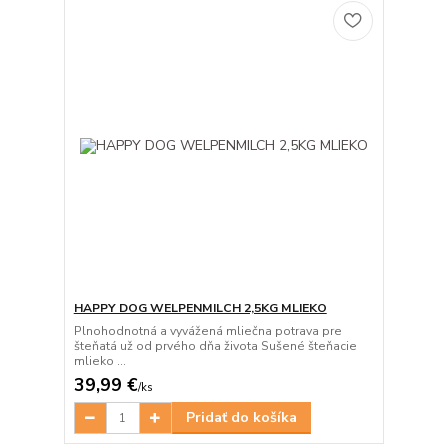
HAPPY DOG WELPENMILCH 2,5KG MLIEKO
Plnohodnotná a vyvážená mliečna potrava pre
šteňatá už od prvého dňa života Sušené šteňacie
mlieko ...
39,99 €
/
ks
Pridať do košíka