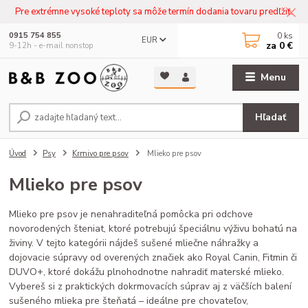
Pre extrémne vysoké teploty sa môže termín dodania tovaru predľžiť.
0
ks
0915 754 855
EUR
za
0 €
9-12h - e-mail nonstop
Menu
Hľadať
Úvod
Psy
Krmivo pre psov
Mlieko pre psov
Mlieko pre psov
Mlieko pre psov je nenahraditeľná pomôcka pri odchove
novorodených šteniat, ktoré potrebujú špeciálnu výživu bohatú na
živiny. V tejto kategórii nájdeš sušené mliečne náhražky a
dojovacie súpravy od overených značiek ako Royal Canin, Fitmin či
DUVO+, ktoré dokážu plnohodnotne nahradiť materské mlieko.
Vybereš si z praktických dokrmovacích súprav aj z väčších balení
sušeného mlieka pre šteňatá – ideálne pre chovateľov,