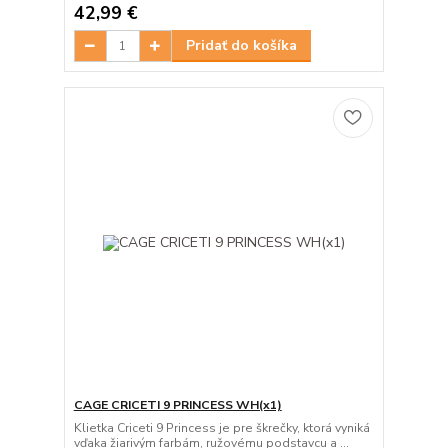
42,99 €
Pridať do košíka
CAGE CRICETI 9 PRINCESS WH(x1)
Klietka Criceti 9 Princess je pre škrečky, ktorá vyniká
vďaka žiarivým farbám, ružovému podstavcu a ...