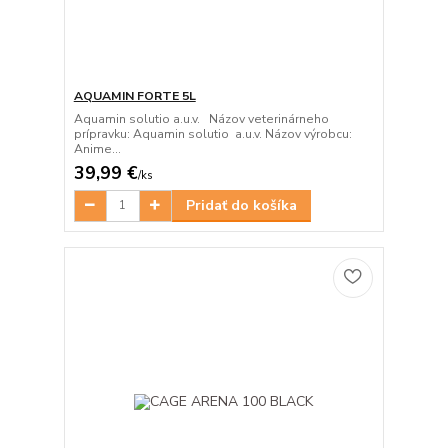
AQUAMIN FORTE 5L
Aquamin solutio a.u.v. Názov veterinárneho
prípravku: Aquamin solutio a.u.v. Názov výrobcu:
Anime...
39,99 €
/
ks
Pridať do košíka