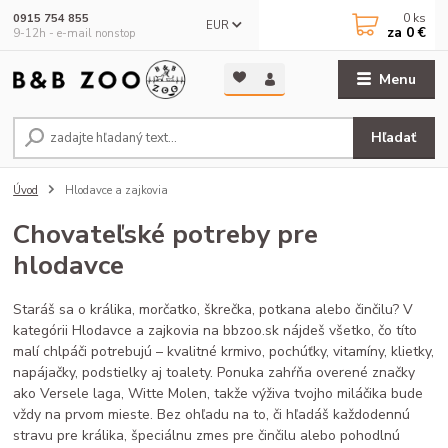
0
ks
0915 754 855
EUR
za
0 €
9-12h - e-mail nonstop
Menu
Hľadať
Úvod
Hlodavce a zajkovia
Chovateľské potreby pre
hlodavce
Staráš sa o králika, morčatko, škrečka, potkana alebo činčilu? V
kategórii Hlodavce a zajkovia na bbzoo.sk nájdeš všetko, čo títo
malí chlpáči potrebujú – kvalitné krmivo, pochúťky, vitamíny, klietky,
napájačky, podstielky aj toalety. Ponuka zahŕňa overené značky
ako Versele laga, Witte Molen, takže výživa tvojho miláčika bude
vždy na prvom mieste. Bez ohľadu na to, či hľadáš každodennú
stravu pre králika, špeciálnu zmes pre činčilu alebo pohodlnú