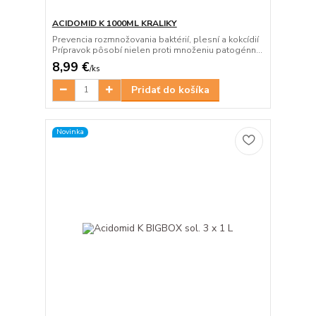
ACIDOMID K 1000ML KRALIKY
Prevencia rozmnožovania baktérií, plesní a kokcídií
Prípravok pôsobí nielen proti množeniu patogénn...
8,99 €
/
ks
Pridať do košíka
Novinka