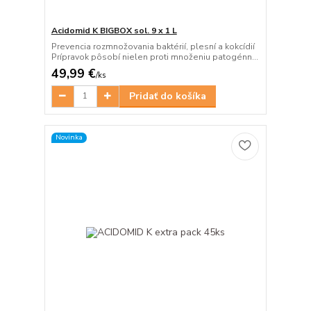
Acidomid K BIGBOX sol. 9 x 1 L
Prevencia rozmnožovania baktérií, plesní a kokcídií
Prípravok pôsobí nielen proti množeniu patogénn...
49,99 €
/
ks
Pridať do košíka
Novinka