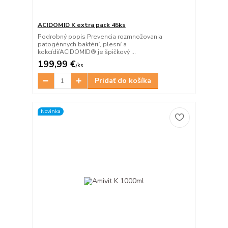
ACIDOMID K extra pack 45ks
Podrobný popis Prevencia rozmnožovania
patogénnych baktérií, plesní a
kokcídiíACIDOMID® je špičkový ...
199,99 €
/
ks
Pridať do košíka
Novinka