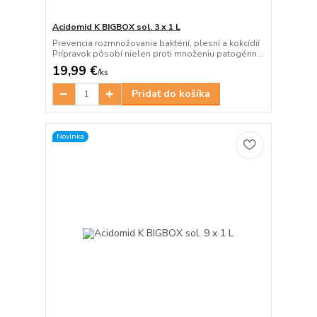
Acidomid K BIGBOX sol. 3 x 1 L
Prevencia rozmnožovania baktérií, plesní a kokcídií
Prípravok pôsobí nielen proti množeniu patogénn...
19,99 €
/
ks
Pridať do košíka
Novinka