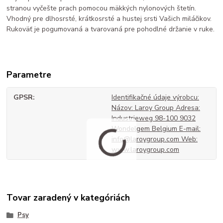
stranou vyčešte prach pomocou mäkkých nylonových štetín.
Vhodný pre dlhosrsté, krátkosrsté a hustej srsti Vašich miláčikov.
Rukoväť je pogumovaná a tvarovaná pre pohodlné držanie v ruke.
Parametre
GPSR
Identifikačné údaje výrobcu:
Názov: Laroy Group Adresa:
Industrieweg 98-100 9032
Wondelgem Belgium E-mail:
info@laroygroup.com Web:
www.laroygroup.com
Tovar zaradený v kategóriách
Psy