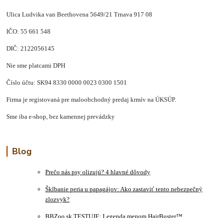
Ulica Ludvika van Beethovena 5649/21 Trnava 917 08
IČO: 55 661 548
DIČ: 2122056145
Nie sme platcami DPH
Číslo účtu: SK94 8330 0000 0023 0300 1501
Firma je registovaná pre maloobchodný predaj krmív na ÚKSÚP.
Sme iba e-shop, bez kamennej prevádzky
Blog
Prečo nás psy olizujú? 4 hlavné dôvody
Šklbanie peria u papagájov: Ako zastaviť tento nebezpečný
zlozvyk?
BBZoo.sk TESTUJE: Legenda menom HairBuster™.