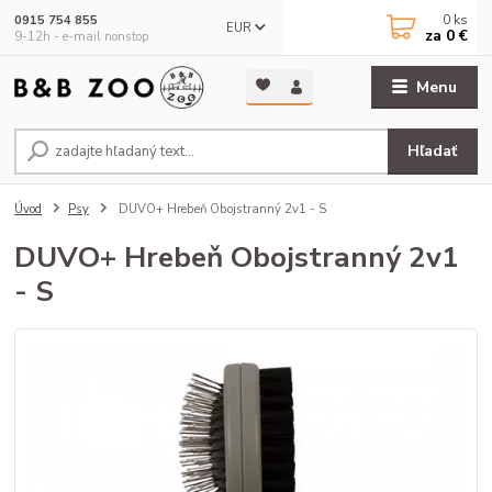
0
ks
0915 754 855
EUR
za
0 €
9-12h - e-mail nonstop
Menu
Hľadať
Úvod
Psy
DUVO+ Hrebeň Obojstranný 2v1 - S
DUVO+ Hrebeň Obojstranný 2v1
- S