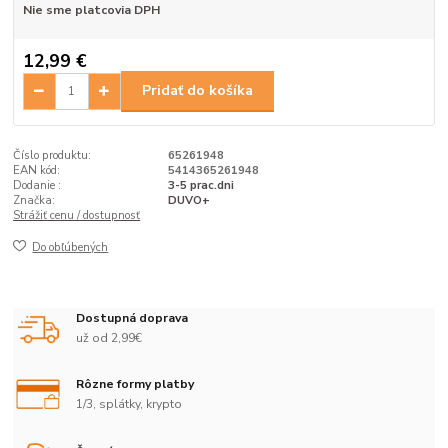
Nie sme platcovia DPH
12,99 €
Pridať do košíka
Číslo produktu:
65261948
EAN kód:
5414365261948
Dodanie :
3-5 prac.dni
Značka:
DUVO+
Strážiť cenu / dostupnosť
Do obľúbených
Dostupná doprava
už od 2,99€
Rôzne formy platby
1/3, splátky, krypto