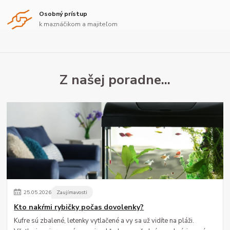
Osobný prístup
k maznáčikom a majiteľom
25
.
05
.
2026
Zaujímavosti
Kto nakŕmi rybičky počas dovolenky?
Kufre sú zbalené, letenky vytlačené a vy sa už vidíte na pláži.