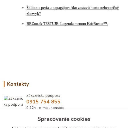
Šklbanie peria u papagájov: Ako zastaviť tento nebezpečný
zlozvyk?
BBZoo.sk TESTUJE: Legenda menom HairBuster™.
Kontakty
Zákaznícka podpora
0915 754 855
9-12h - e-mail nonstop
Spracovanie cookies
eshop@bbzoo.sk