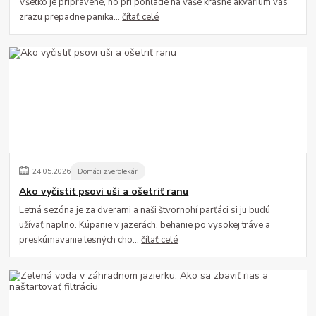
Všetko je pripravené, no pri pohľade na vaše krásne akvárium vás
zrazu prepadne panika...
čítať celé
24
.
05
.
2026
Domáci zverolekár
Ako vyčistiť psovi uši a ošetriť ranu
Letná sezóna je za dverami a naši štvornohí parťáci si ju budú
užívať naplno. Kúpanie v jazerách, behanie po vysokej tráve a
preskúmavanie lesných cho...
čítať celé