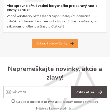
Ako správne kŕmiť vodnú korytnačku pre zdravý rast a
pevný pancier
Vodné korytnačky patria medzi najobľúbenejších domácich
miláčikov. V teraristike s nami dokážu prežiť dlhé desaťročia, no
základom ich dlhého a šťastn...
čítať celé
Zobraziť všetky články
Nepremeškajte novinky, akcie a
zľavy!
Prihlásiť sa
Súhlasím so
spracovaním osobných údajov
za účelom zasielania newslettera.
Môžete sa kedykoľvek odhlásiť.