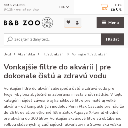
0
ks
0915 754 855
EUR
za
0 €
9-12h - e-mail nonstop
Menu
Hľadať
Úvod
Akvaristika
Filtre do akvárií
Vonkajšie filtre do akvárií
Vonkajšie filtre do akvárií | pre
dokonale čistú a zdravú vodu
Vonkajšie filtre do akvárií zabezpečia čistú a zdravú vodu pre
tvoje ryby bez zbytočného zaberania miesta vnútri nádrže. V tejto
kategórii nájdeš závesné aj kanálikové filtre pre malé aj veľké
akvária – od kompaktných modelov Penn Plax Cascade pre nádrže
do 26 litrov až po výkonné filtre Zolux Aquaya X-ternal vhodné
pre akvária do 300 litrov. Vonkajšie akváriové filtre sú obľúbenou
voľbou skúsených aj začínajúcich akvaristov na Slovensku vďaka