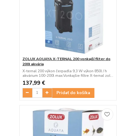
ZOLUX AQUAYA X-TERNAL 200 vonkajší filter do
200l akvária
X-ternal 200 výkon čerpadla 9,3 W výkon 850l / h
akvárium 100-200l max.Vonkajšie filtre X-ternal zol...
137,99 €
Pridať do košíka