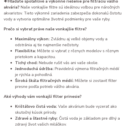
🐠
Hľadáte spoľahlivé a výkonné riešenie pre filtráciu vášho
akvária?
Naše vonkajšie filtre sú ideálnou voľbou pre náročných
akvaristov. Tieto výkonné zariadenia zabezpečia dokonalú čistotu
vody a vytvoria optimálne životné podmienky pre vaše ryby.
Prečo si vybrať práve naše vonkajšie filtre?
Maximálny výkon:
Zvládnu aj veľké objemy vody a
odstránia aj tie najmenšie nečistoty.
Flexibilita:
Môžete si vybrať z rôznych modelov s rôznym
prietokom a kapacitou.
Tichý chod:
Nebude rušiť vás ani vaše okolie.
Jednoduchá údržba:
Pravidelná výmena filtračných médií
je rýchla a pohodlná.
Široká škála filtračných médií:
Môžete si zostaviť filter
presne podľa potrieb vášho akvária.
Aké výhody vám vonkajší filter prinesie?
Krištáľovo čistá voda:
Vaše akvárium bude vyzerať ako
skutočný kúsok prírody.
Zdravé a šťastné ryby:
Čistá voda je základom pre dlhý a
zdravý život vašich miláčikov.