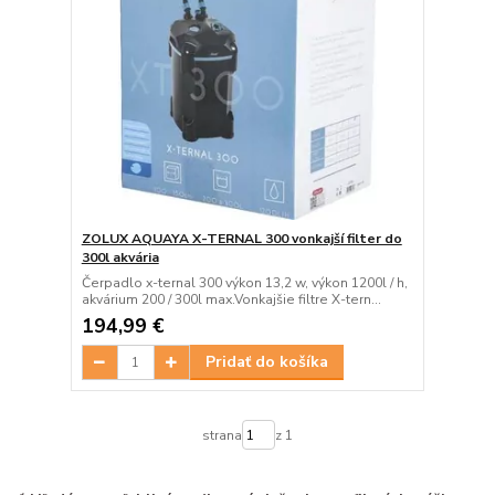
ZOLUX AQUAYA X-TERNAL 300 vonkajší filter do
300l akvária
Čerpadlo x-ternal 300 výkon 13,2 w, výkon 1200l / h,
akvárium 200 / 300l max.Vonkajšie filtre X-tern...
194,99 €
Pridať do košíka
strana
z 1