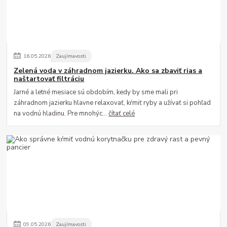
16
.
05
.
2026
Zaujímavosti
Zelená voda v záhradnom jazierku. Ako sa zbaviť rias a
naštartovať filtráciu
Jarné a letné mesiace sú obdobím, kedy by sme mali pri
záhradnom jazierku hlavne relaxovať, kŕmiť ryby a užívať si pohľad
na vodnú hladinu. Pre mnohýc...
čítať celé
09
.
05
.
2026
Zaujímavosti