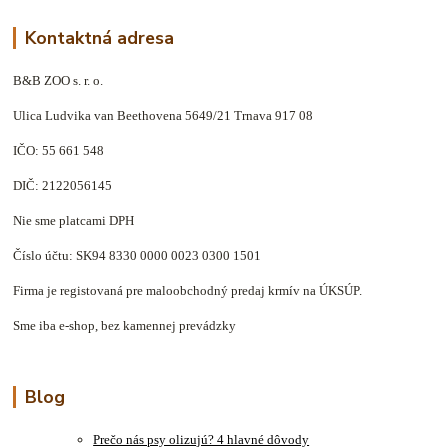
Kontaktná adresa
B&B ZOO s. r. o.
Ulica Ludvika van Beethovena 5649/21 Trnava 917 08
IČO: 55 661 548
DIČ: 2122056145
Nie sme platcami DPH
Číslo účtu: SK94 8330 0000 0023 0300 1501
Firma je registovaná pre maloobchodný predaj krmív na ÚKSÚP.
Sme iba e-shop, bez kamennej prevádzky
Blog
Prečo nás psy olizujú? 4 hlavné dôvody