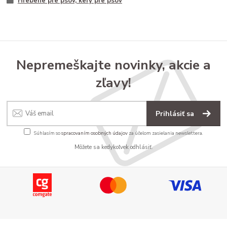
Hrebene pre psov, kefy pre psov
Nepremeškajte novinky, akcie a
zľavy!
Prihlásiť sa
Súhlasím so
spracovaním osobných údajov
za účelom zasielania newslettera.
Môžete sa kedykoľvek odhlásiť.