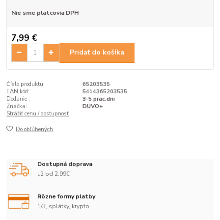
Nie sme platcovia DPH
7,99 €
Pridať do košíka
Číslo produktu:
65203535
EAN kód:
5414365203535
Dodanie :
3-5 prac.dni
Značka:
DUVO+
Strážiť cenu / dostupnosť
Do obľúbených
Dostupná doprava
už od 2,99€
Rôzne formy platby
1/3, splátky, krypto