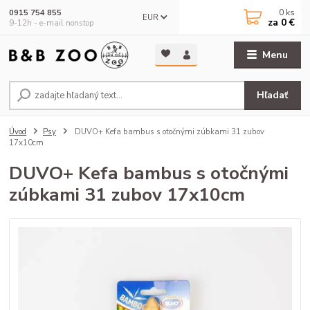
0
ks
0915 754 855
EUR
za
0 €
9-12h - e-mail nonstop
Menu
Hľadať
Úvod
Psy
DUVO+ Kefa bambus s otočnými zúbkami 31 zubov
17x10cm
DUVO+ Kefa bambus s otočnými
zúbkami 31 zubov 17x10cm