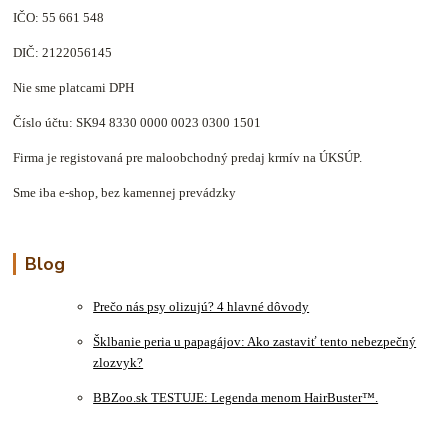
IČO: 55 661 548
DIČ: 2122056145
Nie sme platcami DPH
Číslo účtu: SK94 8330 0000 0023 0300 1501
Firma je registovaná pre maloobchodný predaj krmív na ÚKSÚP.
Sme iba e-shop, bez kamennej prevádzky
Blog
Prečo nás psy olizujú? 4 hlavné dôvody
Šklbanie peria u papagájov: Ako zastaviť tento nebezpečný
zlozvyk?
BBZoo.sk TESTUJE: Legenda menom HairBuster™.