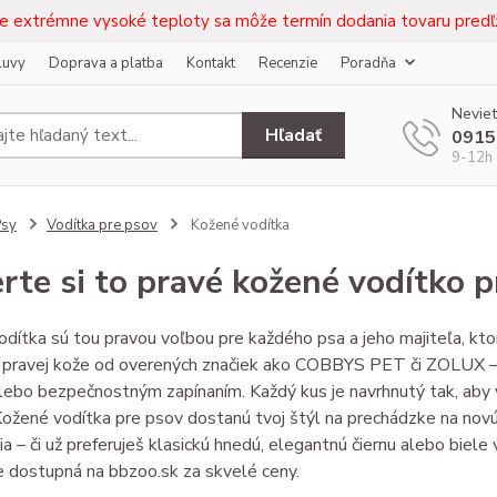
e extrémne vysoké teploty sa môže termín dodania tovaru predľž
luvy
Doprava a platba
Kontakt
Recenzie
Poradňa
Neviet
Hľadať
0915
9-12h 
Psy
Vodítka pre psov
Kožené vodítka
rte si to pravé kožené vodítko 
dítka sú tou pravou voľbou pre každého psa a jeho majiteľa, ktorý
z pravej kože od overených značiek ako COBBYS PET či ZOLUX –
lebo bezpečnostným zapínaním. Každý kus je navrhnutý tak, aby
Kožené vodítka pre psov dostanú tvoj štýl na prechádzke na novú 
a – či už preferuješ klasickú hnedú, elegantnú čiernu alebo biel
 dostupná na bbzoo.sk za skvelé ceny.