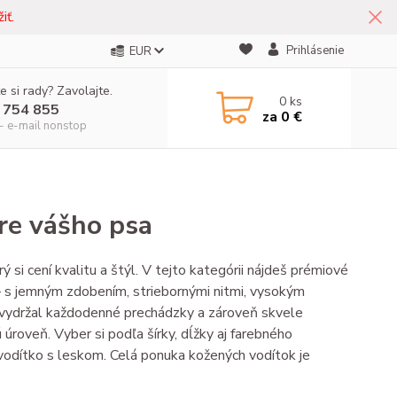
iť.
Prihlásenie
EUR
e si rady? Zavolajte.
0
ks
 754 855
za
0 €
- e-mail nonstop
pre vášho psa
 si cení kvalitu a štýl. V tejto kategórii nájdeš prémiové
 s jemným zdobením, striebornými nitmi, vysokým
 vydržal každodenné prechádzky a zároveň skvele
úroveň. Vyber si podľa šírky, dĺžky aj farebného
e vodítko s leskom. Celá ponuka kožených vodítok je