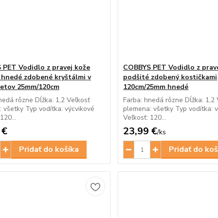
PET Vodidlo z pravej kože
COBBYS PET Vodidlo z prav
 hnedé zdobené kryštálmi v
podšité zdobený kostičkami
vetov 25mm/120cm
120cm/25mm hnedé
nedá rôzne Dĺžka: 1,2 Veľkosť
Farba: hnedá rôzne Dĺžka: 1,2 
 všetky Typ vodítka: výcvikové
plemena: všetky Typ vodítka: 
120...
Veľkosť: 120...
 €
23,99 €
/
ks
Pridať do košíka
Pridať do koš