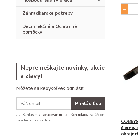
Hospodárske zvieratá
Záhradkárske potreby
Dezinfekčné a Ochranné
pomôcky
Nepremeškajte novinky, akcie
a zľavy!
Môžete sa kedykoľvek odhlásiť.
Prihlásiť sa
Súhlasím so
spracovaním osobných údajov
za účelom
zasielania newslettera.
COBBYS 
čierne,
okrajo