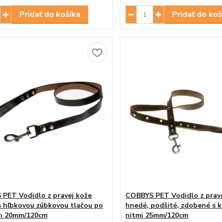
Pridať do košíka
Pridať do koš
PET Vodidlo z pravej kože
COBBYS PET Vodidlo z prav
 s hľbkovou zúbkovou tlačou po
hnedé, podšité, zdobené s 
ch 20mm/120cm
nitmi 25mm/120cm