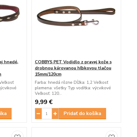
ej hnedé,
COBBYS PET Vodidlo z pravej kože s
drobnou károvanou hľbkovou tlačou
m
15mm/120cm
Veľkosť
Farba: hnedá rôzne Dĺžka: 1,2 Veľkosť
výcvikové
plemena: všetky Typ vodítka: výcvikové
Veľkosť: 120...
9,99 €
íka
Pridať do košíka