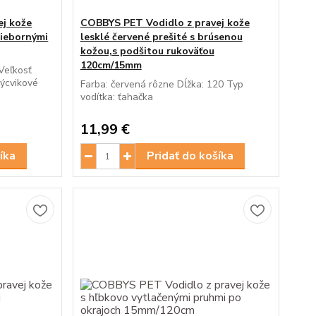
ej kože
COBBYS PET Vodidlo z pravej kože
riebornými
lesklé červené prešité s brúsenou
kožou,s podšitou rukoväťou
120cm/15mm
Veľkosť
výcvikové
Farba: červená rôzne Dĺžka: 120 Typ
vodítka: ťahačka
11,99 €
íka
Pridať do košíka