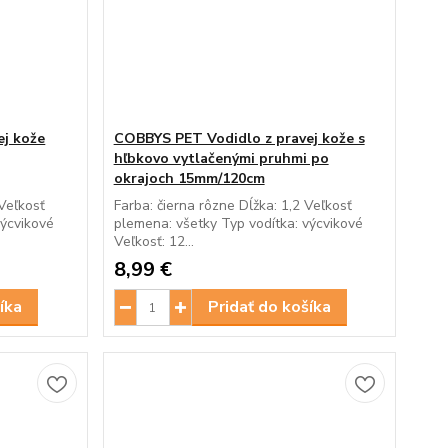
ej kože
COBBYS PET Vodidlo z pravej kože s
hľbkovo vytlačenými pruhmi po
okrajoch 15mm/120cm
Veľkosť
Farba: čierna rôzne Dĺžka: 1,2 Veľkosť
výcvikové
plemena: všetky Typ vodítka: výcvikové
Veľkosť: 12...
8,99 €
íka
Pridať do košíka