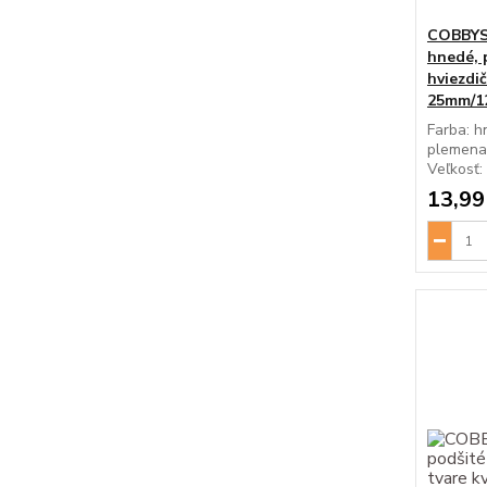
COBBYS 
hnedé, 
hviezdi
25mm/1
Farba: h
plemena:
Veľkosť: 
13,99