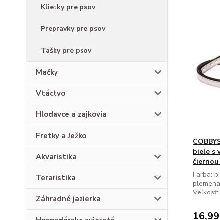
Klietky pre psov
Prepravky pre psov
Tašky pre psov
Mačky
Vtáctvo
Hlodavce a zajkovia
Fretky a Ježko
COBBYS 
biele s
Akvaristika
čiernou
Farba: b
Teraristika
plemena:
Veľkosť: 
Záhradné jazierka
16,99