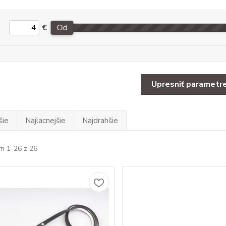
€
Od
Upresniť parametr
šie
Najlacnejšie
Najdrahšie
m 1-26 z 26