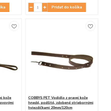
íka
Pridať do košíka
ej kože
COBBYS PET Vodidlo z pravej kože
kovovými
hnedé, podšité, zdobené striebornými
hviezdičkami 20mm/120cm