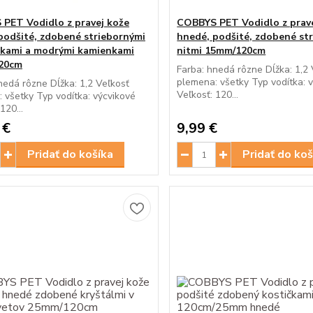
PET Vodidlo z pravej kože
COBBYS PET Vodidlo z prav
podšité, zdobené striebornými
hnedé, podšité, zdobené st
čkami a modrými kamienkami
nitmi 15mm/120cm
20cm
Farba: hnedá rôzne Dĺžka: 1,2 
plemena: všetky Typ vodítka: 
nedá rôzne Dĺžka: 1,2 Veľkosť
Veľkosť: 120...
 všetky Typ vodítka: výcvikové
120...
 €
9,99 €
Pridať do košíka
Pridať do koš