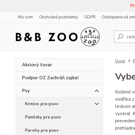
Pr
Kto som
Obchodné podmienky
GDPR
Odstúpenie od zm
Úvod
Akciový tovar
Vybe
Podpor OZ Zachráň zajka!
Psy
Kožené vo
vodítka 
Krmivo pre psov
leskom a
vyzeral. 
Pamlsky pre psov
prevedeni
prehľadne
Parohy pre psov