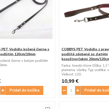
PET Vodidlo kožené čierne s
COBBYS PET Vodidlo z prav
podšitím 120cm/10mm
podšité zdobené so zlatými
kosoštvorčekmi 20mm/120c
kožené čierne s bielym podšitím
10mm
Farba: hnedá rôzne Dĺžka: 1,2 
plemena: všetky Typ vodítka: 
Veľkosť: 120...
€
10,99 €
Pridať do košíka
Pridať do koš