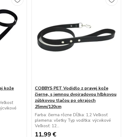
ej kože
COBBYS PET Vodidlo z pravej kože
čierne, s jemnou dvojradovou hľbkovou
zúbkovou tlačou po okrajoch
Veľkosť
25mm/120cm
výcvikové
Farba: čierna rôzne Dĺžka: 1,2 Veľkosť
plemena: všetky Typ vodítka: výcvikové
Veľkosť: 12...
11,99 €