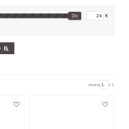
Do
€
e
strana
z 1