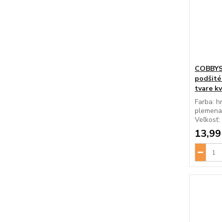
COBBYS 
podšité
tvare k
Farba: h
plemena:
Veľkosť: 
13,99