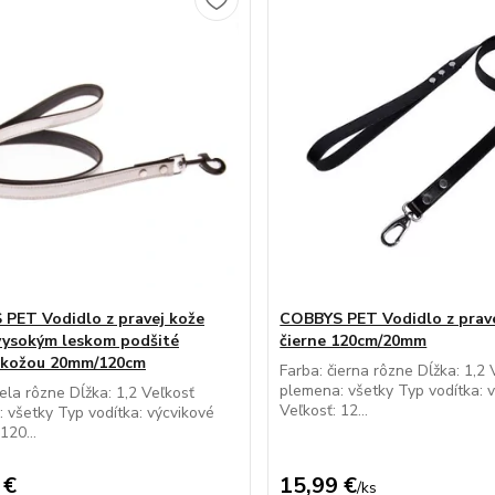
PET Vodidlo z pravej kože
COBBYS PET Vodidlo z prav
 vysokým leskom podšité
čierne 120cm/20mm
 kožou 20mm/120cm
Farba: čierna rôzne Dĺžka: 1,2 
plemena: všetky Typ vodítka: 
iela rôzne Dĺžka: 1,2 Veľkosť
Veľkosť: 12...
 všetky Typ vodítka: výcvikové
120...
 €
15,99 €
/
ks