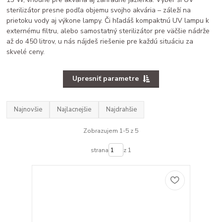
sterilizátor presne podľa objemu svojho akvária – záleží na
prietoku vody aj výkone lampy. Či hľadáš kompaktnú UV lampu k
externému filtru, alebo samostatný sterilizátor pre väčšie nádrže
až do 450 litrov, u nás nájdeš riešenie pre každú situáciu za
skvelé ceny.
Upresniť parametre
Najnovšie
Najlacnejšie
Najdrahšie
Zobrazujem 1-5 z 5
strana
z 1