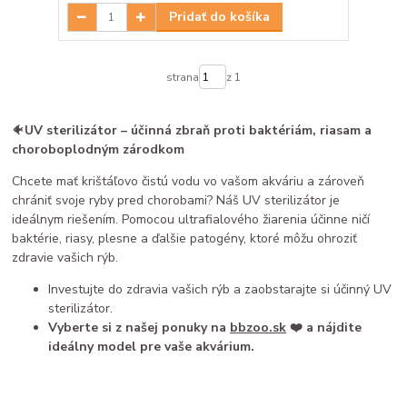
Pridať do košíka
strana
z 1
🐠
UV sterilizátor – účinná zbraň proti baktériám, riasam a
choroboplodným zárodkom
Chcete mať krištáľovo čistú vodu vo vašom akváriu a zároveň
chrániť svoje ryby pred chorobami? Náš UV sterilizátor je
ideálnym riešením. Pomocou ultrafialového žiarenia účinne ničí
baktérie, riasy, plesne a ďalšie patogény, ktoré môžu ohroziť
zdravie vašich rýb.
Investujte do zdravia vašich rýb a zaobstarajte si účinný UV
sterilizátor.
Vyberte si z našej ponuky na
bbzoo.sk
❤️ a nájdite
ideálny model pre vaše akvárium.