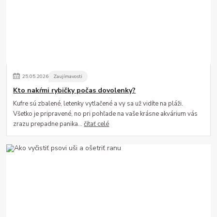
25
.
05
.
2026
Zaujímavosti
Kto nakŕmi rybičky počas dovolenky?
Kufre sú zbalené, letenky vytlačené a vy sa už vidíte na pláži.
Všetko je pripravené, no pri pohľade na vaše krásne akvárium vás
zrazu prepadne panika...
čítať celé