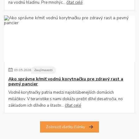
na vodnú hladinu. Pre mnohýc...
čítať celé
09
.
05
.
2026
Zaujímavosti
Ako správne kŕmiť vodnú korytnačku pre zdravý rast a
pevný pancier
Vodné korytnačky patria medzi najobľúbenejších domácich
miláčikov. V teraristike s nami dokážu prežiť dlhé desaťročia, no
základom ich dlhého a šťastn...
čítať celé
Zobraziť všetky články