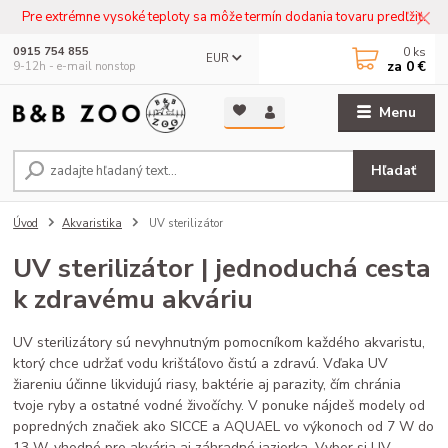
Pre extrémne vysoké teploty sa môže termín dodania tovaru predľžiť.
0
ks
0915 754 855
EUR
za
0 €
9-12h - e-mail nonstop
Menu
Hľadať
Úvod
Akvaristika
UV sterilizátor
UV sterilizátor | jednoduchá cesta
k zdravému akváriu
UV sterilizátory sú nevyhnutným pomocníkom každého akvaristu,
ktorý chce udržať vodu krištáľovo čistú a zdravú. Vďaka UV
žiareniu účinne likvidujú riasy, baktérie aj parazity, čím chránia
tvoje ryby a ostatné vodné živočíchy. V ponuke nájdeš modely od
popredných značiek ako SICCE a AQUAEL vo výkonoch od 7 W do
13 W, vhodné pre akvária aj záhradné jazierka. Vyber si UV