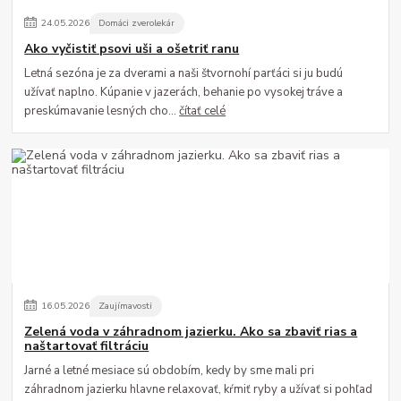
24
.
05
.
2026
Domáci zverolekár
Ako vyčistiť psovi uši a ošetriť ranu
Letná sezóna je za dverami a naši štvornohí parťáci si ju budú
užívať naplno. Kúpanie v jazerách, behanie po vysokej tráve a
preskúmavanie lesných cho...
čítať celé
16
.
05
.
2026
Zaujímavosti
Zelená voda v záhradnom jazierku. Ako sa zbaviť rias a
naštartovať filtráciu
Jarné a letné mesiace sú obdobím, kedy by sme mali pri
záhradnom jazierku hlavne relaxovať, kŕmiť ryby a užívať si pohľad