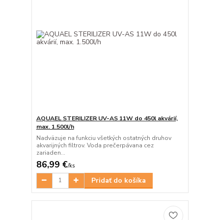
AQUAEL STERILIZER UV-AS 11W do 450l akvárií,
max. 1.500l/h
Nadväzuje na funkciu všetkých ostatných druhov
akvarijných filtrov. Voda prečerpávana cez
zariaden...
86,99 €
/
ks
Pridať do košíka