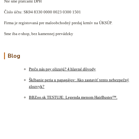
Nie sme platcami DPH
Číslo účtu: SK94 8330 0000 0023 0300 1501
Firma je registovaná pre maloobchodný predaj krmív na ÚKSÚP.
Sme iba e-shop, bez kamennej prevádzky
Blog
Prečo nás psy olizujú? 4 hlavné dôvody
Šklbanie peria u papagájov: Ako zastaviť tento nebezpečný
zlozvyk?
BBZoo.sk TESTUJE: Legenda menom HairBuster™.