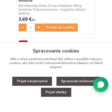
konzerva
Brit Veterinary Diets GF pes Diabetes 400 g
konzerva Potrava pre psov – regulácia zdrojov
glukózy ...
3,69 €
/
ks
Pridať do košíka
Akcia
Spracovanie cookies
Náš e-shop a partneri potrebujú Váš
súhlas
s použitím súborov
cookies, aby Vám mohli zobrazovať informácie týkajúce sa Vašich
záujmov.
Prijať nevyhnutné
Spravovať možnosti
Prijať všetky