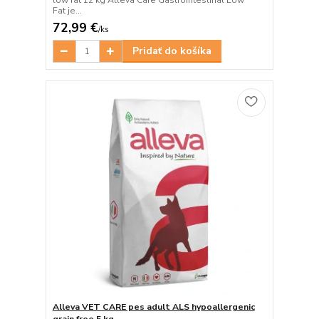
low fat 12 kg Alleva Care Gastrointestinal Low
Fat je...
72,99 €
/
ks
Pridať do košíka
Alleva VET CARE pes adult ALS hypoallergenic
grain free 5 kg