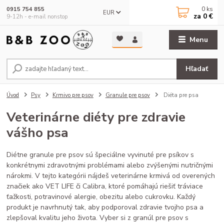
0
ks
0915 754 855
EUR
za
0 €
9-12h - e-mail nonstop
Menu
Hľadať
Úvod
Psy
Krmivo pre psov
Granule pre psov
Diéta pre psa
Veterinárne diéty pre zdravie
vášho psa
Diétne granule pre psov sú špeciálne vyvinuté pre psíkov s
konkrétnymi zdravotnými problémami alebo zvýšenými nutričnými
nárokmi. V tejto kategórii nájdeš veterinárne krmivá od overených
značiek ako VET LIFE či Calibra, ktoré pomáhajú riešiť tráviace
ťažkosti, potravinové alergie, obezitu alebo cukrovku. Každý
produkt je navrhnutý tak, aby podporoval zdravie tvojho psa a
zlepšoval kvalitu jeho života. Vyber si z granúl pre psov s