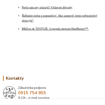
Prečo nás psy olizujú? 4 hlavné dôvody
Šklbanie peria u papagájov: Ako zastaviť tento nebezpečný
zlozvyk?
BBZoo.sk TESTUJE: Legenda menom HairBuster™.
Kontakty
Zákaznícka podpora
0915 754 855
9-12h - e-mail nonstop