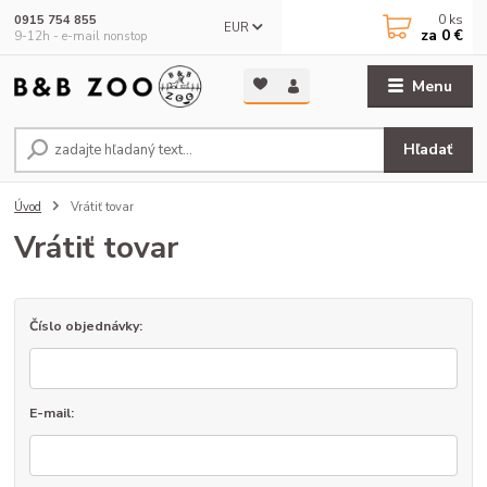
0
ks
0915 754 855
EUR
za
0 €
9-12h - e-mail nonstop
Menu
Hľadať
Úvod
Vrátiť tovar
Vrátiť tovar
Číslo objednávky:
E-mail: