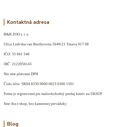
Kontaktná adresa
B&B ZOO s. r. o.
Ulica Ludvika van Beethovena 5649/21 Trnava 917 08
IČO: 55 661 548
DIČ: 2122056145
Nie sme platcami DPH
Číslo účtu: SK94 8330 0000 0023 0300 1501
Firma je registovaná pre maloobchodný predaj krmív na ÚKSÚP.
Sme iba e-shop, bez kamennej prevádzky
Blog