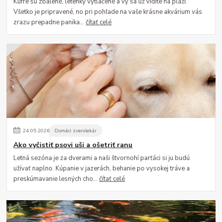
Kufre sú zbalené, letenky vytlačené a vy sa už vidíte na pláži.
Všetko je pripravené, no pri pohľade na vaše krásne akvárium vás
zrazu prepadne panika...
čítať celé
24
.
05
.
2026
Domáci zverolekár
Ako vyčistiť psovi uši a ošetriť ranu
Letná sezóna je za dverami a naši štvornohí parťáci si ju budú
užívať naplno. Kúpanie v jazerách, behanie po vysokej tráve a
preskúmavanie lesných cho...
čítať celé