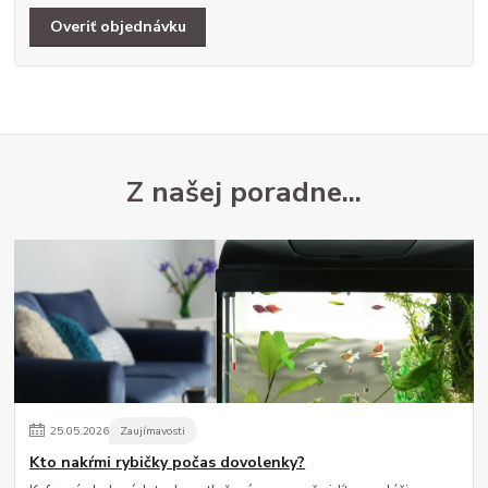
Overiť objednávku
25
.
05
.
2026
Zaujímavosti
Kto nakŕmi rybičky počas dovolenky?