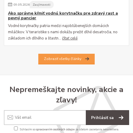
09
.
05
.
2026
Zaujímavosti
Ako správne kŕmiť vodnú korytnačku pre zdravý rast a
pevný pancier
Vodné korytnačky patria medzi najobľúbenejších domácich
miláčikov. V teraristike s nami dokážu prežiť dlhé desaťročia, no
základom ich dlhého a šťastn...
čítať celé
Zobraziť všetky články
Nepremeškajte novinky, akcie a
zľavy!
Prihlásiť sa
Súhlasím so
spracovaním osobných údajov
za účelom zasielania newslettera.