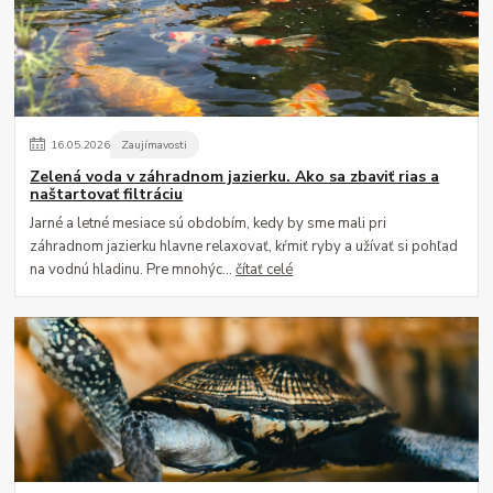
16
.
05
.
2026
Zaujímavosti
Zelená voda v záhradnom jazierku. Ako sa zbaviť rias a
naštartovať filtráciu
Jarné a letné mesiace sú obdobím, kedy by sme mali pri
záhradnom jazierku hlavne relaxovať, kŕmiť ryby a užívať si pohľad
na vodnú hladinu. Pre mnohýc...
čítať celé