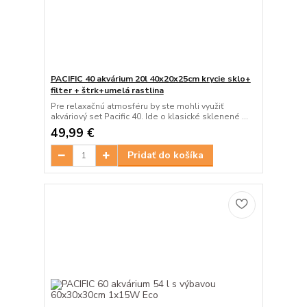
PACIFIC 40 akvárium 20l 40x20x25cm krycie sklo+
filter + štrk+umelá rastlina
Pre relaxačnú atmosféru by ste mohli využiť
akváriový set Pacific 40. Ide o klasické sklenené ...
49,99 €
Pridať do košíka