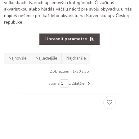
veľkostiach, tvaroch aj cenových kategóriách. Či začínaš s
akvaristikou alebo hľadáš väčšiu nádrž pre svoju obývačku, u nás
nájdeš riešenie pre každého akvaristu na Slovensku aj v Českej
republike.
Upresniť parametre
Najnovšie
Najlacnejšie
Najdrahšie
Zobrazujem 1-30 z 35
strana
z 2
ďalšie