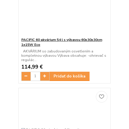
PACIFIC 60 akvárium 54 l s výbavou 60x30x30cm
1x15W Eco
AKVÁRIUM so zabudovaným osvetlením a
kompletnou výbavou Výbava obsahuje: -ohrievač s
regulác...
114,99 €
Pridať do košíka