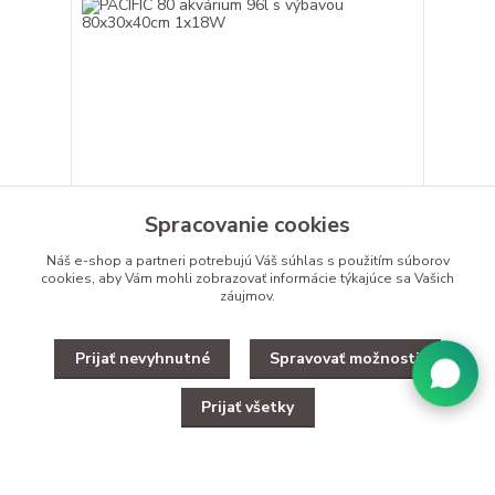
PACIFIC 80 akvárium 96l s výbavou 80x30x40cm
1x18W
Spracovanie cookies
AKVÁRIUM so zabudovaným osvetlením a
kompletnou výbavou Výbava obsahuje: -ohrievač s
Náš e-shop a partneri potrebujú Váš
súhlas
s použitím súborov
regulác...
cookies, aby Vám mohli zobrazovať informácie týkajúce sa Vašich
219,99 €
záujmov.
Pridať do košíka
Prijať nevyhnutné
Spravovať možnosti
Prijať všetky