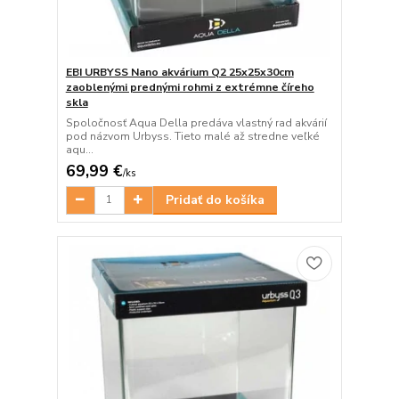
EBI URBYSS Nano akvárium Q2 25x25x30cm
zaoblenými prednými rohmi z extrémne číreho
skla
Spoločnosť Aqua Della predáva vlastný rad akvárií
pod názvom Urbyss. Tieto malé až stredne veľké
aqu...
69,99 €
/
ks
Pridať do košíka