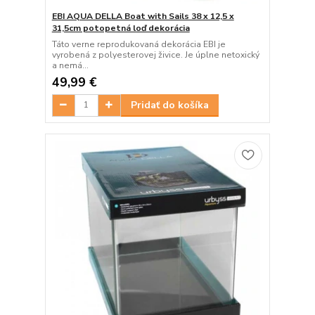
EBI AQUA DELLA Boat with Sails 38 x 12,5 x
31,5cm potopetná loď dekorácia
Táto verne reprodukovaná dekorácia EBI je
vyrobená z polyesterovej živice. Je úplne netoxický
a nemá...
49,99 €
Pridať do košíka