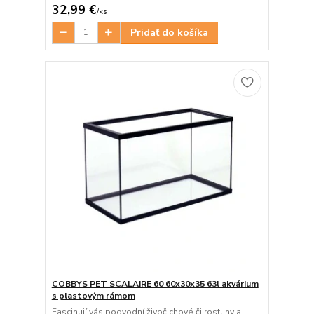
32,99 €
/
ks
Pridať do košíka
COBBYS PET SCALAIRE 60 60x30x35 63l akvárium
s plastovým rámom
Fascinují vás podvodní živočichové či rostliny a