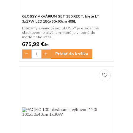
GLOSSY AKVÁRIUM SET 150 RECT. biele LT
3x17W LED 150x50x63cm 405L
Exluzívny akváriový set GLOSSY je elegantné
sladkovodné akvárium, ktoré je vhodné do
moderného inter...
675,99 €
/
ks
Pridať do košíka