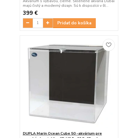
Akvárium s výbavou, čierne. Sklenené akvária Dubai
majú čistý a moderný dizajn. Sú k dispozícii v št...
399 €
Pridať do košíka
DUPLA Marin Ocean Cube 50 -akvárium pre