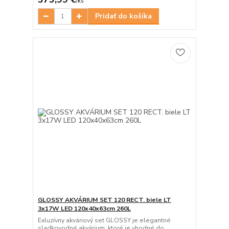
/
ks
Pridať do košíka
GLOSSY AKVÁRIUM SET 120 RECT. biele LT
3x17W LED 120x40x63cm 260L
Exluzívny akváriový set GLOSSY je elegantné
sladkovodné akvárium, ktoré je vhodné do