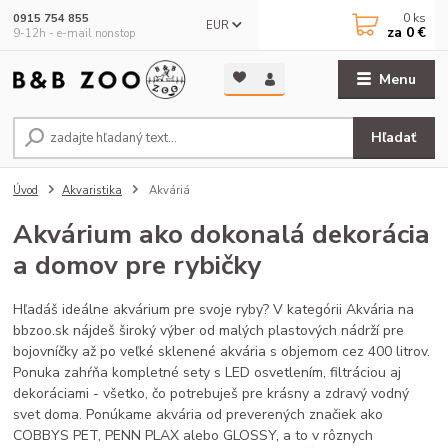
0
ks
0915 754 855
EUR
za
0 €
9-12h - e-mail nonstop
Menu
Hľadať
Úvod
Akvaristika
Akváriá
Akvárium ako dokonalá dekorácia
a domov pre rybičky
Hľadáš ideálne akvárium pre svoje ryby? V kategórii Akvária na
bbzoo.sk nájdeš široký výber od malých plastových nádrží pre
bojovníčky až po veľké sklenené akvária s objemom cez 400 litrov.
Ponuka zahŕňa kompletné sety s LED osvetlením, filtráciou aj
dekoráciami - všetko, čo potrebuješ pre krásny a zdravý vodný
svet doma. Ponúkame akvária od preverených značiek ako
COBBYS PET, PENN PLAX alebo GLOSSY, a to v rôznych