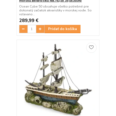
morskú akvaristiku 48l /43,5x 39,5x35cm/
Ocean Cube 50 obsahuje všetko potrebné pre
dokonalý začiatok akvaristiky v morskej vode. So
vstavano...
289,99 €
Pridať do košíka