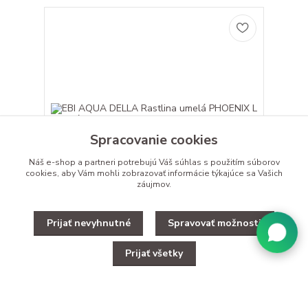
Spracovanie cookies
Náš e-shop a partneri potrebujú Váš
súhlas
s použitím súborov
cookies, aby Vám mohli zobrazovať informácie týkajúce sa Vašich
záujmov.
Prijať nevyhnutné
Spravovať možnosti
EBI AQUA DELLA Rastlina umelá PHOENIX L
zelená 25cm
Prijať všetky
Ozdobte svoje akvárium alebo terárium týmito
skvelými rastlinami EBI AQUA DELLA Rastlina
umelá PHOEN...
9,99 €
/
ks