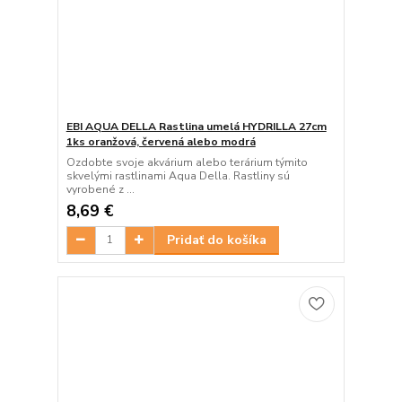
EBI AQUA DELLA Rastlina umelá HYDRILLA 27cm
1ks oranžová, červená alebo modrá
Ozdobte svoje akvárium alebo terárium týmito
skvelými rastlinami Aqua Della. Rastliny sú
vyrobené z ...
8,69 €
Pridať do košíka