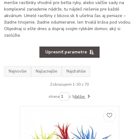
menšie rastlinky vhodné pre betta ryby, alebo väčšie sady na
komplexné zariadenie nádrže, tu nájdeš riešenie pre každé
akvárium. Umelé rastliny z bbzoo.sk ti ušetria čas aj peniaze –
žiadne hnojenie, žiadne odumieranie, len trvalá krása pod vodou.
Objednaj si ešte dnes a dopraj svojim rybkám domov, aký si
zaslúžia.
Upresniť parametre
Najnovšie
Najlacnejšie
Najdrahšie
Zobrazujem 1-30 z 70
strana
z 3
ďalšie