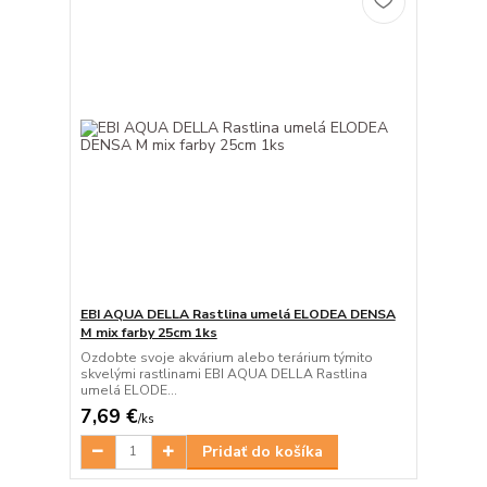
EBI AQUA DELLA Rastlina umelá ELODEA DENSA
M mix farby 25cm 1ks
Ozdobte svoje akvárium alebo terárium týmito
skvelými rastlinami EBI AQUA DELLA Rastlina
umelá ELODE...
7,69 €
/
ks
Pridať do košíka