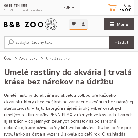
0
ks
0915 754 855
EUR
za
0 €
9-12h - e-mail nonstop
Menu
Hľadať
Úvod
Akvaristika
Umelé rastliny
Umelé rastliny do akvária | trvalá
krása bez nárokov na údržbu
Umelé rastliny do akvária sú skvelou voľbou pre každého
akvaristu, ktorý chce mať krásne zariadené akvárium bez náročnej
starostlivosti. V tejto kategórii nájdeš široký výber kvalitných
umelých rastlín značky PENN PLAX v rôznych veľkostiach, tvaroch
aj farbách – od jemných zelených porastov až po farebné
dekorácie, ktoré oživia každý kút tvojho akvária. Sú bezpečné pre
ryby, ľahko sa čistia a vyzerajú skvele po celý rok. Ci už hľadáš