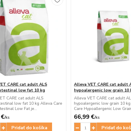
VET CARE cat adult ALS
Alleva VET CARE cat adult 
ntestinal low fat 10 kg
hypoalergenic low grain 10 
VET CARE cat adult ALS
Alleva VET CARE cat adult A
testinal low fat 10 kg Alleva Care
hypoalergenic low grain 10 kg
estinal Low Fat je...
Care Hypoallergenic Low Grain 
 €
66,99 €
/
ks
/
ks
Pridať do košíka
Pridať do koš