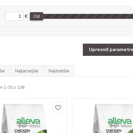
€
Od
Upresniť parametr
šie
Najlacnejšie
Najdrahšie
m 1-30 z 138