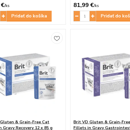
 €
81,99 €
/
ks
/
ks
Pridať do košíka
Pridať do koš
 Gluten & Grain-Free Cat
Brit VD Gluten & Grain-Fre
in Gravy Recovery 12 x 85 g
Fillets in Gravy Gastrointes