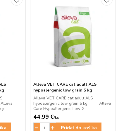
ALS
Alleva VET CARE cat adult ALS
kg
hypoalergenic low grain 5 kg
LS
Alleva VET CARE cat adult ALS
 Alleva
hypoalergenic low grain 5 kg Alleva
je ...
Care Hypoallergenic Low G...
44,99 €
/
ks
íka
Pridať do košíka