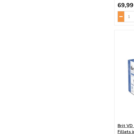
69,99
Brit VD
Fillets 