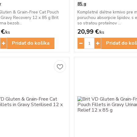
y
85 g
Gluten & Grain-Free Cat Pouch
Kompletné diétne krmivo pre 
in Gravy Recovery 12 x 85 g Brit
poruchou absorpcie lipidov, s 
rna bezob...
so stratou proteínov ...
 €
20,99 €
/
ks
/
ks
Pridať do košíka
Pridať do koš