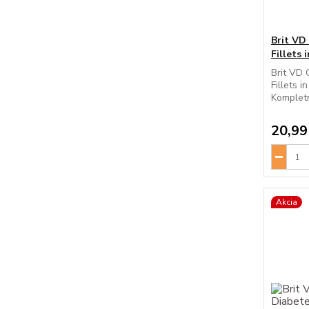
Brit VD
Fillets 
Brit VD 
Fillets i
Kompletn
20,99
Akcia