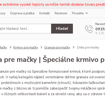
e extrémne vysoké teploty sa môže termín dodania tovaru predľž
luvy
Doprava a platba
Kontakt
Recenzie
Poradňa
Neviet
Hľadať
0915
9-12h 
Mačky
Krmivo pre mačky
Granule pre mačky
Diéta pre mačky
a pre mačky | Špeciálne krmivo 
anule pre mačky sú špeciálne formulované krmivá, ktoré podporuj
h. V našej kategórii nájdeš veterinárne diétne granule od overen
i problémoch s močovými kameňmi (struvit), tráviacimi ťažkosťam
e mačky z bbzoo.sk ti pomôže zabezpečiť tvojmu miláčikovi spr
v rôznych veľkostiach balení a za skvelé ceny, aby sa o zdravie