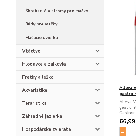
Škrabadlá a stromy pre mačky
Búdy pre mačky
Mačacie dvierka
Vtáctvo
Hlodavce a zajkovia
Fretky a Ježko
Alleva 
Akvaristika
gastroi
Alleva 
Teraristika
gastroin
Gastroint
Záhradné jazierka
66,99
Hospodárske zvieratá