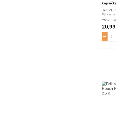
kapsičk
Brit VD 
Fillets 
Veteriná
20,99