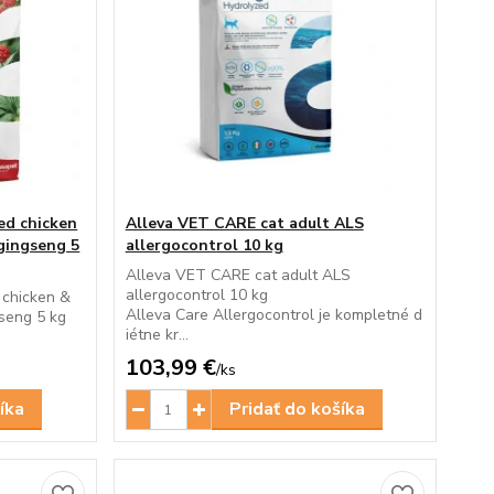
ed chicken
Alleva VET CARE cat adult ALS
 gingseng 5
allergocontrol 10 kg
Alleva VET CARE cat adult ALS
allergocontrol 10 kg
 chicken &
Alleva Care Allergocontrol je kompletné d
seng 5 kg
iétne kr...
103,99 €
/
ks
íka
Pridať do košíka