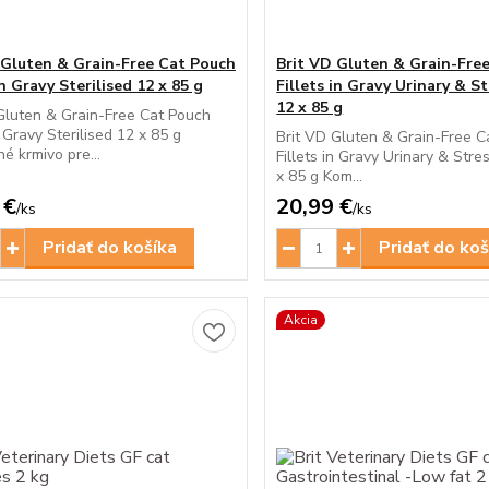
 Gluten & Grain-Free Cat Pouch
Brit VD Gluten & Grain-Fre
in Gravy Sterilised 12 x 85 g
Fillets in Gravy Urinary & St
12 x 85 g
Gluten & Grain-Free Cat Pouch
n Gravy Sterilised 12 x 85 g
Brit VD Gluten & Grain-Free C
é krmivo pre...
Fillets in Gravy Urinary & Stre
x 85 g Kom...
 €
20,99 €
/
ks
/
ks
Pridať do košíka
Pridať do koš
Akcia