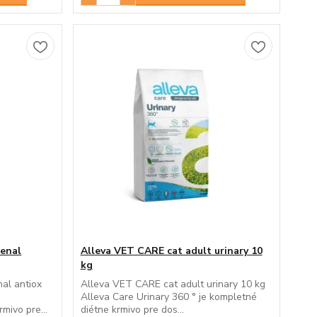
renal
Alleva VET CARE cat adult urinary 10
kg
al antiox
Alleva VET CARE cat adult urinary 10 kg
Alleva Care Urinary 360 ° je kompletné
mivo pre...
diétne krmivo pre dos...