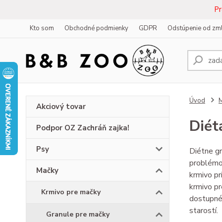
Pr
Kto som
Obchodné podmienky
GDPR
Odstúpenie od zm
Úvod
Akciový tovar
Diét
Podpor OZ Zachráň zajka!
Psy
Diétne gr
problémoc
Mačky
krmivo pr
krmivo pr
Krmivo pre mačky
dostupné 
starostí.
Granule pre mačky