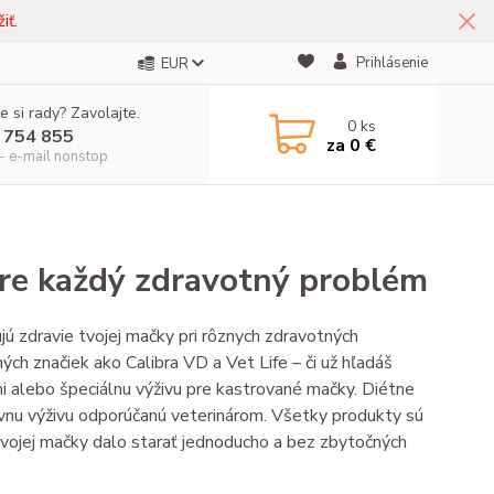
iť.
Prihlásenie
EUR
e si rady? Zavolajte.
0
ks
 754 855
za
0 €
- e-mail nonstop
pre každý zdravotný problém
ú zdravie tvojej mačky pri rôznych zdravotných
ých značiek ako Calibra VD a Vet Life – či už hľadáš
i alebo špeciálnu výživu pre kastrované mačky. Diétne
ávnu výživu odporúčanú veterinárom. Všetky produkty sú
 tvojej mačky dalo starať jednoducho a bez zbytočných