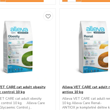
VET CARE cat adult obesity
Alleva VET CARE cat adult 
c control 10 kg
antiox 10 kg
ET CARE cat adult obesity
Alleva VET CARE cat adult ren
c control 10 kg Alleva Care
10 kg Alleva Care Renal-
Glycaemic Control j...
ANTIOX je kompletné diétne kr