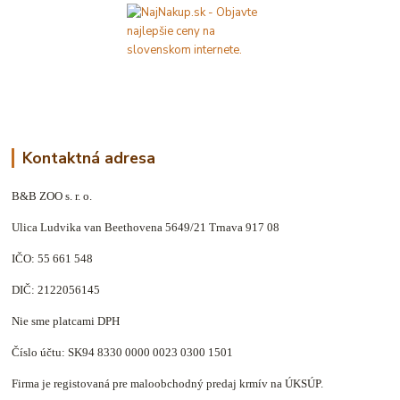
Kontaktná adresa
B&B ZOO s. r. o.
Ulica Ludvika van Beethovena 5649/21 Trnava 917 08
IČO: 55 661 548
DIČ: 2122056145
Nie sme platcami DPH
Číslo účtu: SK94 8330 0000 0023 0300 1501
Firma je registovaná pre maloobchodný predaj krmív na ÚKSÚP.