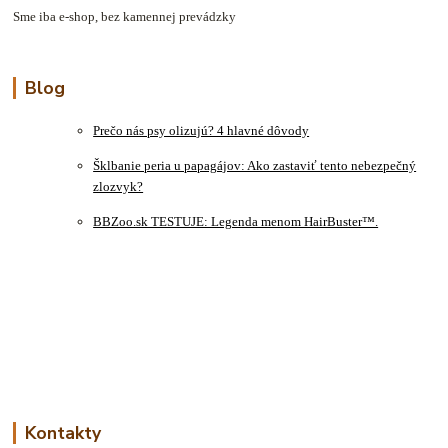
Sme iba e-shop, bez kamennej prevádzky
Blog
Prečo nás psy olizujú? 4 hlavné dôvody
Šklbanie peria u papagájov: Ako zastaviť tento nebezpečný
zlozvyk?
BBZoo.sk TESTUJE: Legenda menom HairBuster™.
Kontakty