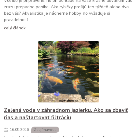
Všetko je pripravené, no pri pohľade na vaše krásne akvárium vás
zrazu prepadne panika. Ako rybičky prežijú ten týždeň alebo dva
bez vás? Akvaristika je nádherné hobby, no vyžaduje si
pravidelnosť.
celý článok
Zelená voda v záhradnom jazierku. Ako sa zbaviť
rias a naštartovať filtráciu
16
.
05
.
2026
Zaujímavosti