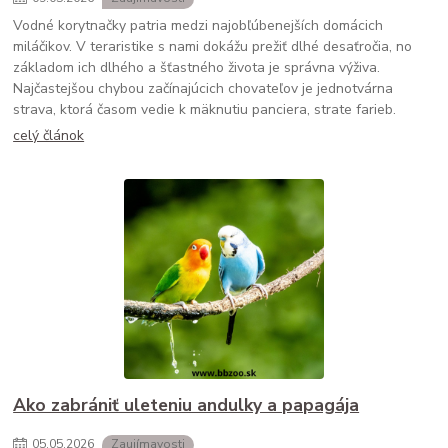
Vodné korytnačky patria medzi najobľúbenejších domácich
miláčikov. V teraristike s nami dokážu prežiť dlhé desaťročia, no
základom ich dlhého a šťastného života je správna výživa.
Najčastejšou chybou začínajúcich chovateľov je jednotvárna
strava, ktorá časom vedie k mäknutiu panciera, strate farieb.
celý článok
Ako zabrániť uleteniu andulky a papagája
05
.
05
.
2026
Zaujímavosti