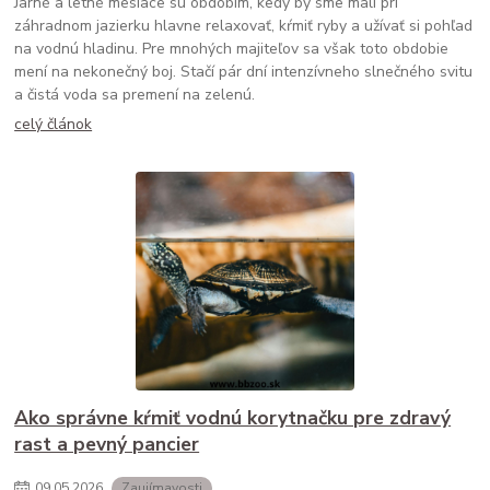
Jarné a letné mesiace sú obdobím, kedy by sme mali pri
záhradnom jazierku hlavne relaxovať, kŕmiť ryby a užívať si pohľad
na vodnú hladinu. Pre mnohých majiteľov sa však toto obdobie
mení na nekonečný boj. Stačí pár dní intenzívneho slnečného svitu
a čistá voda sa premení na zelenú.
celý článok
Ako správne kŕmiť vodnú korytnačku pre zdravý
rast a pevný pancier
09
.
05
.
2026
Zaujímavosti