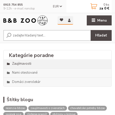
0
ks
0915 754 855
EUR
za
0 €
9-12h - e-mail nonstop
Menu
Hľadať
Zaujímavosti
Nami otestované
Domáci zverolekár
Štítky blogu
recenzia bbzoo
zaujímavosti o zvieratách
chovatelske potreby bbzoo
spánok psa
zloženie granúl
obilniny v krmive