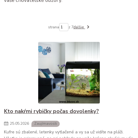
vaše chovateľské obzory.
strana
z 7
ďalšie
Kto nakŕmi rybičky počas dovolenky?
25
.
05
.
2026
Zaujímavosti
Kufre sú zbalené, letenky vytlačené a vy sa už vidíte na pláži.