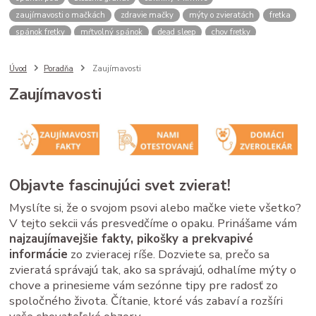
zaujímavosti o mačkách
zdravie mačky
mýty o zvieratách
fretka
spánok fretky
mŕtvolný spánok
dead sleep
chov fretky
postroj pre psa
správanie psa
spomalovacia miska
bbzoo radi
ako zmerať psa
meranie náhubku
náhubok pre psa
Úvod
Poradňa
Zaujímavosti
veľkosť náhubku
kožený náhubok
plastový náhubok
dĺžka ňufáku
Zaujímavosti
zmena času
zimný čas
letný čas
psy a mačky rutina
stres u zvierat
spánok mačky
cirkadiánny rytmus
pivovarské kvasnice
srsť pes
imunita zviera
Saccharomyces cerevisiae
B vitamíny
doplnky pre zvieratá
zdravé trávenie
ako čítať obaly
kvalitné granule pre psa
Objavte fascinujúci svet zvierat!
krmivo pre psa
analytické zložky
proteín v granulách
mačacie kŕmenie
mačacie fúzy
mačací spánok
mačacia hygiena
Myslíte si, že o svojom psovi alebo mačke viete všetko?
starostlivosť o mačku
V tejto sekcii vás presvedčíme o opaku. Prinášame vám
najzaujímavejšie fakty, pikošky a prekvapivé
informácie
zo zvieracej ríše. Dozviete sa, prečo sa
zvieratá správajú tak, ako sa správajú, odhalíme mýty o
chove a prinesieme vám sezónne tipy pre radosť zo
spoločného života. Čítanie, ktoré vás zabaví a rozšíri