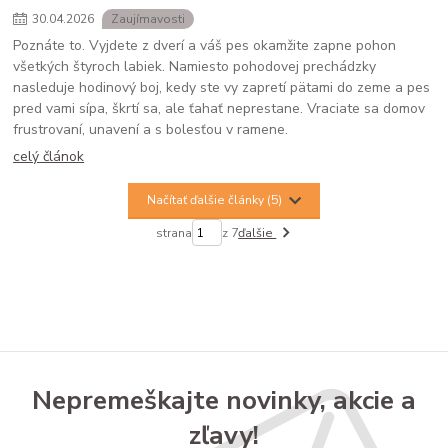
30
.
04
.
2026
Zaujímavosti
Poznáte to. Vyjdete z dverí a váš pes okamžite zapne pohon
všetkých štyroch labiek. Namiesto pohodovej prechádzky
nasleduje hodinový boj, kedy ste vy zapretí pätami do zeme a pes
pred vami sípa, škrtí sa, ale ťahať neprestane. Vraciate sa domov
frustrovaní, unavení a s bolesťou v ramene.
celý článok
Načítať ďalšie články (5)
strana
z 7
ďalšie
Nepremeškajte novinky, akcie a
zľavy!