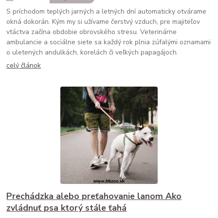
S príchodom teplých jarných a letných dní automaticky otvárame
okná dokorán. Kým my si užívame čerstvý vzduch, pre majiteľov
vtáctva začína obdobie obrovského stresu. Veterinárne
ambulancie a sociálne siete sa každý rok plnia zúfalými oznamami
o uletených andulkách, korelách či veľkých papagájoch.
celý článok
Prechádzka alebo preťahovanie lanom Ako
zvládnuť psa ktorý stále ťahá