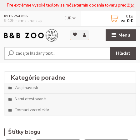
Pre extrémne vysoké teploty sa môže termín dodania tovaru predľžiť.
0
ks
0915 754 855
EUR
za
0 €
9-12h - e-mail nonstop
Menu
Hľadať
Zaujímavosti
Nami otestované
Domáci zverolekár
Štítky blogu