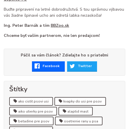
Buďte pripravení na letné dobrodružstvá. S tou správnou výbavou
vás žiadne špinavé ucho ani odretá labka nezaskočia!
Ing. Peter Barnák a tím
BBZoo.sk
Chceme byť vaším partnerom, nie len predajcom!
Páčil sa vám článok? Zdieľajte ho s priateľmi
Facebook
Twitter
Štítky
ako cistit psovi usi
kvapky do usi pre psov
aiko utierky pre psov
alaptid mast
betadine pre psov
osetrenie rany u psa