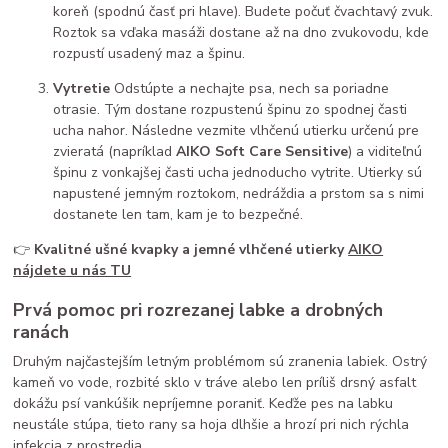
koreň (spodnú časť pri hlave). Budete počuť čvachtavý zvuk.
Roztok sa vďaka masáži dostane až na dno zvukovodu, kde
rozpustí usadený maz a špinu.
Vytretie
Odstúpte a nechajte psa, nech sa poriadne
otrasie. Tým dostane rozpustenú špinu zo spodnej časti
ucha nahor. Následne vezmite vlhčenú utierku určenú pre
zvieratá (napríklad
AIKO Soft Care Sensitive
) a viditeľnú
špinu z vonkajšej časti ucha jednoducho vytrite. Utierky sú
napustené jemným roztokom, nedráždia a prstom sa s nimi
dostanete len tam, kam je to bezpečné.
👉
Kvalitné ušné kvapky a jemné vlhčené utierky
AIKO
nájdete u nás TU
Prvá pomoc pri rozrezanej labke a drobných
ranách
Druhým najčastejším letným problémom sú zranenia labiek. Ostrý
kameň vo vode, rozbité sklo v tráve alebo len príliš drsný asfalt
dokážu psí vankúšik nepríjemne poraniť. Keďže pes na labku
neustále stúpa, tieto rany sa hoja dlhšie a hrozí pri nich rýchla
infekcia z prostredia.