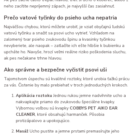
neho zacítite nepríjemný zápach, je najvyšší čas zasiahnuť.
Prečo vatové tyčinky do psieho ucha nepatria
Najväčšou chybou, ktorú môžete urobiť, je vziať obyčajnú ľudskú
vatovú tyčinku a snažiť sa psovi ucho vytrieť. Vzhľadom na
zalomený tvar psieho zvukovodu špinu a kvasinky tyčinkou
nevyberiete, ale naopak – zatlačíte ich ešte hlbšie k bubienku a
upcháte ho. Navyše, hrozí veľmi reálne riziko poškodenia sluchu,
ak pes nečakane trhne hlavou.
Ako správne a bezpečne vyčistiť psovi uši
Tajomstvom úspechu sú kvalitné roztoky, ktoré urobia ťažkú prácu
za vás. Čistenie by malo prebiehať v troch jednoduchých krokoch.
Aplikácia roztoku
Jednou rukou jemne nadvihnite ucho a
nakvapkajte priamo do zvukovodu špeciálne kvapky.
Výbornou voľbou sú kvapky
COBBYS PET AIKO EAR
CLEANER
, ktoré obsahujú harmanček. Pôsobia
protizápalovo a upokojujúco.
Masáž
Ucho pustite a jemne prstami premasírujte jeho