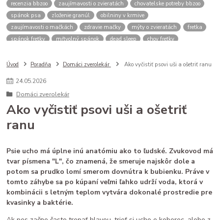
recenzia bbzoo
zaujímavosti o zvieratách
chovatelske potreby bbzoo
spánok psa
zloženie granúl
obilniny v krmive
zaujímavosti o mačkách
zdravie mačky
mýty o zvieratách
fretka
spánok fretky
mŕtvolný spánok
dead sleep
chov fretky
postroj pre psa
správanie psa
spomalovacia miska
bbzoo radi
ako zmerať psa
meranie náhubku
náhubok pre psa
Úvod
Poradňa
Domáci zverolekár
Ako vyčistiť psovi uši a ošetriť ranu
veľkosť náhubku
kožený náhubok
plastový náhubok
dĺžka ňufáku
24
.
05
.
2026
zmena času
zimný čas
letný čas
psy a mačky rutina
Domáci zverolekár
stres u zvierat
spánok mačky
cirkadiánny rytmus
Ako vyčistiť psovi uši a ošetriť
pivovarské kvasnice
srsť pes
imunita zviera
ranu
Saccharomyces cerevisiae
B vitamíny
doplnky pre zvieratá
zdravé trávenie
ako čítať obaly
kvalitné granule pre psa
krmivo pre psa
analytické zložky
proteín v granulách
Psie ucho má úplne inú anatómiu ako to ľudské. Zvukovod má
mačacie kŕmenie
mačacie fúzy
mačací spánok
mačacia hygiena
tvar písmena "L", čo znamená, že smeruje najskôr dole a
starostlivosť o mačku
potom sa prudko lomí smerom dovnútra k bubienku. Práve v
tomto záhybe sa po kúpaní veľmi ľahko udrží voda, ktorá v
kombinácii s letným teplom vytvára dokonalé prostredie pre
kvasinky a baktérie.
Ak pes začne často trepať hlavou, trieť si ucho o koberec, alebo z