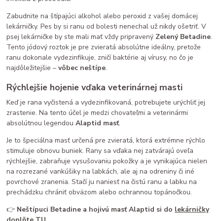
Zabudnite na štípajúci alkohol alebo peroxid z vašej domácej
lekárničky. Pes by si ranu od bolesti nenechal už nikdy ošetriť. V
psej lekárničke by ste mali mať vždy pripravený
Zelený Betadine
.
Tento jódový roztok je pre zvieratá absolútne ideálny, pretože
ranu dokonale vydezinfikuje, zničí baktérie aj vírusy, no čo je
najdôležitejšie –
vôbec neštípe
.
Rýchlejšie hojenie vďaka veterinárnej masti
Keď je rana vyčistená a vydezinfikovaná, potrebujete urýchliť jej
zrastenie. Na tento účel je medzi chovateľmi a veterinármi
absolútnou legendou
Alaptid masť
.
Je to špeciálna masť určená pre zvieratá, ktorá extrémne rýchlo
stimuluje obnovu buniek. Rany sa vďaka nej zatvárajú oveľa
rýchlejšie, zabraňuje vysušovaniu pokožky a je vynikajúca nielen
na rozrezané vankúšiky na labkách, ale aj na odreniny či iné
povrchové zranenia. Stačí ju naniesť na čistú ranu a labku na
prechádzku chrániť obväzom alebo ochrannou topánočkou.
👉
Neštípuci Betadine a hojivú masť Alaptid si do
lekárničky
doplňte TU