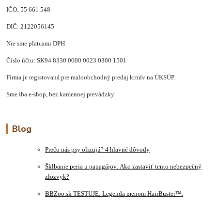
IČO: 55 661 548
DIČ: 2122056145
Nie sme platcami DPH
Číslo účtu: SK94 8330 0000 0023 0300 1501
Firma je registovaná pre maloobchodný predaj krmív na ÚKSÚP.
Sme iba e-shop, bez kamennej prevádzky
Blog
Prečo nás psy olizujú? 4 hlavné dôvody
Šklbanie peria u papagájov: Ako zastaviť tento nebezpečný
zlozvyk?
BBZoo.sk TESTUJE: Legenda menom HairBuster™.