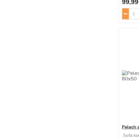
99,99
Pelech 
Sofa kom