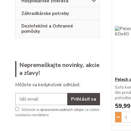
Hospodárske zvieratá
Záhradkárske potreby
Dezinfekčné a Ochranné
pomôcky
Nepremeškajte novinky, akcie
a zľavy!
Pelech 
Môžete sa kedykoľvek odhlásiť.
Sofa kom
čím prin
pohodlie
Prihlásiť sa
59,99
Súhlasím so
spracovaním osobných údajov
za účelom
zasielania newslettera.