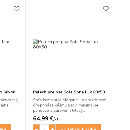
ux 60x40
Pelech pre psa Sofa Sofia Lux 80x50
aktickosť,
Sofa kombinuje eleganciu a praktickosť,
málne
čím prináša vášmu psovi maximálne
pohodlie a zároveň štýlový...
64,99 €
/
ks
íka
Pridať do košíka