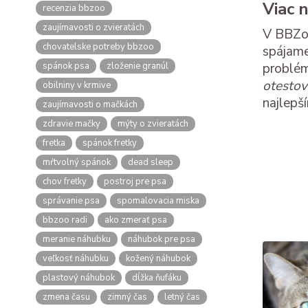
Viac 
recenzia bbzoo
zaujímavosti o zvieratách
V BBZoo
chovatelske potreby bbzoo
spájame
spánok psa
zloženie granúl
problém
otesto
obilniny v krmive
najlepš
zaujímavosti o mačkách
zdravie mačky
mýty o zvieratách
fretka
spánok fretky
mŕtvolný spánok
dead sleep
chov fretky
postroj pre psa
správanie psa
spomalovacia miska
bbzoo radi
ako zmerať psa
meranie náhubku
náhubok pre psa
veľkosť náhubku
kožený náhubok
plastový náhubok
dĺžka ňufáku
zmena času
zimný čas
letný čas