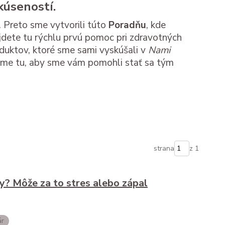
kúseností.
 Preto sme vytvorili túto
Poradňu
, kde
dete tu rýchlu prvú pomoc pri zdravotných
oduktov, ktoré sme sami vyskúšali v
Nami
 Sme tu, aby sme vám pomohli stať sa tým
strana
z 1
y? Môže za to stres alebo zápal
ár