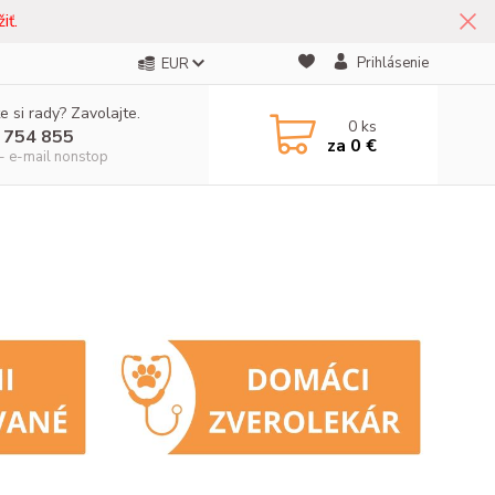
iť.
Prihlásenie
EUR
e si rady? Zavolajte.
0
ks
 754 855
za
0 €
- e-mail nonstop