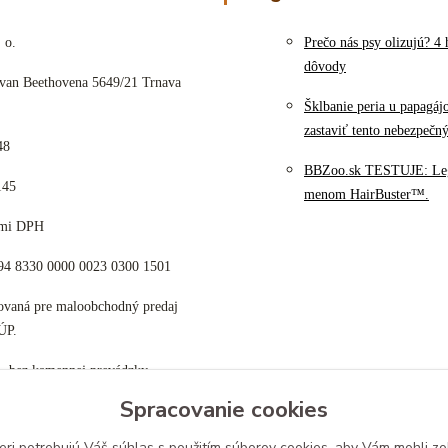
 o.
Prečo nás psy olizujú? 4 
dôvody
 van Beethovena 5649/21 Trnava
Šklbanie peria u papagáj
zastaviť tento nebezpečn
48
BBZoo.sk TESTUJE: Le
145
menom HairBuster™.
cami DPH
K94 8330 0000 0023 0300 1501
tovaná pre maloobchodný predaj
ÚP.
p, bez kamennej prevádzky
Spracovanie cookies
eri potrebujú Váš
súhlas
s použitím súborov cookies, aby Vám mohli zo