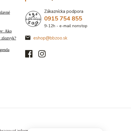
Zákaznícka podpora
hlavné
0915 754 855
9-12h - e-mail nonstop
ov: Ako
eshop@bbzoo.sk
ý zlozvyk?
genda
brazovať informácie