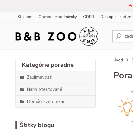
Pr
Kto som
Obchodné podmienky
GDPR
Odstúpenie od zm
Úvod
Por
Zaujímavosti
Nami otestované
Domáci zverolekár
Štítky blogu