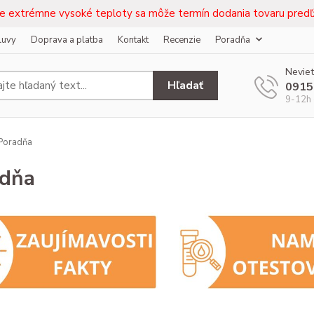
e extrémne vysoké teploty sa môže termín dodania tovaru predľž
luvy
Doprava a platba
Kontakt
Recenzie
Poradňa
Neviet
Hľadať
0915
9-12h 
Poradňa
adňa