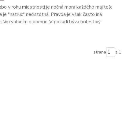
lebo v rohu miestnosti je nočná mora každého majiteľa
 je "natruc" nečistotná. Pravda je však často iná.
tejším volaním o pomoc. V pozadí býva bolestivý
strana
z 1