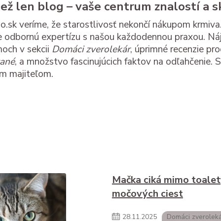
než len blog – vaše centrum znalostí a s
.sk veríme, že starostlivosť nekončí nákupom krmiva.
 odbornú expertízu s našou každodennou praxou. Náj
och v sekcii
Domáci zverolekár
, úprimné recenzie pr
vané
, a množstvo fascinujúcich faktov na odľahčenie.
ím majiteľom.
Mačka ciká mimo toalet
močových ciest
28
.
11
.
2025
Domáci zverolek