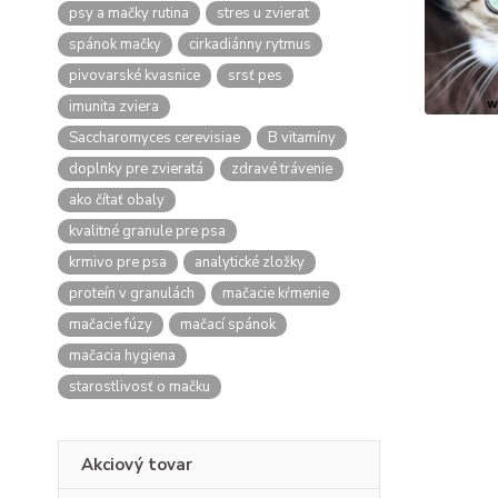
psy a mačky rutina
stres u zvierat
spánok mačky
cirkadiánny rytmus
pivovarské kvasnice
srsť pes
imunita zviera
Saccharomyces cerevisiae
B vitamíny
doplnky pre zvieratá
zdravé trávenie
ako čítať obaly
kvalitné granule pre psa
krmivo pre psa
analytické zložky
proteín v granulách
mačacie kŕmenie
mačacie fúzy
mačací spánok
mačacia hygiena
starostlivosť o mačku
Akciový tovar