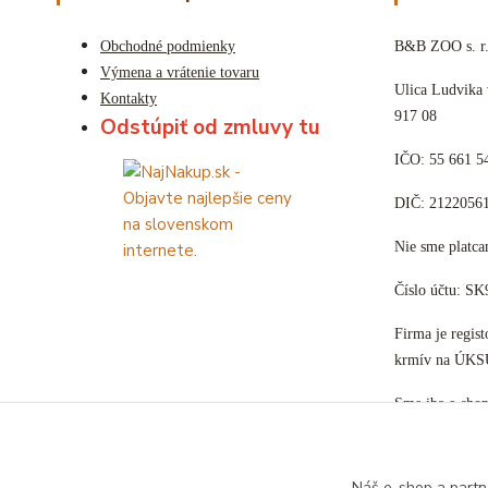
Obchodné podmienky
B&B ZOO s. r.
Výmena a vrátenie tovaru
Ulica Ludvika
Kontakty
917 08
Odstúpiť od zmluvy tu
IČO: 55 661 5
DIČ: 2122056
Nie sme plat
Číslo účtu: S
Firma je regis
krmív na ÚKS
Sme iba e-sho
Náš e-shop a partn