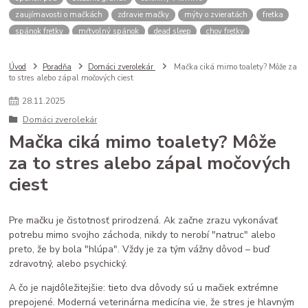
zaujímavosti o mačkách
zdravie mačky
mýty o zvieratách
fretka
spánok fretky
mŕtvolný spánok
dead sleep
chov fretky
postroj pre psa
správanie psa
spomalovacia miska
bbzoo radi
ako zmerať psa
meranie náhubku
náhubok pre psa
Úvod
Poradňa
Domáci zverolekár
Mačka ciká mimo toalety? Môže za
to stres alebo zápal močových ciest
veľkosť náhubku
kožený náhubok
plastový náhubok
dĺžka ňufáku
zmena času
zimný čas
letný čas
psy a mačky rutina
28
.
11
.
2025
stres u zvierat
spánok mačky
cirkadiánny rytmus
Domáci zverolekár
pivovarské kvasnice
srsť pes
imunita zviera
Mačka ciká mimo toalety? Môže
Saccharomyces cerevisiae
B vitamíny
doplnky pre zvieratá
za to stres alebo zápal močových
zdravé trávenie
ako čítať obaly
kvalitné granule pre psa
ciest
krmivo pre psa
analytické zložky
proteín v granulách
mačacie kŕmenie
mačacie fúzy
mačací spánok
mačacia hygiena
starostlivosť o mačku
Pre mačku je čistotnosť prirodzená. Ak začne zrazu vykonávať
potrebu mimo svojho záchoda, nikdy to nerobí "natruc" alebo
preto, že by bola "hlúpa". Vždy je za tým vážny dôvod – buď
zdravotný, alebo psychický.
A čo je najdôležitejšie: tieto dva dôvody sú u mačiek extrémne
prepojené. Moderná veterinárna medicína vie, že stres je hlavným