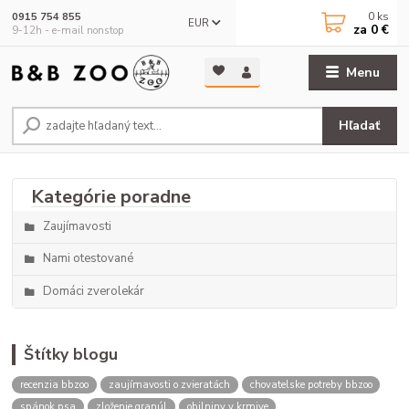
0
ks
0915 754 855
EUR
za
0 €
9-12h - e-mail nonstop
Menu
Hľadať
Zaujímavosti
Nami otestované
Domáci zverolekár
Štítky blogu
recenzia bbzoo
zaujímavosti o zvieratách
chovatelske potreby bbzoo
spánok psa
zloženie granúl
obilniny v krmive