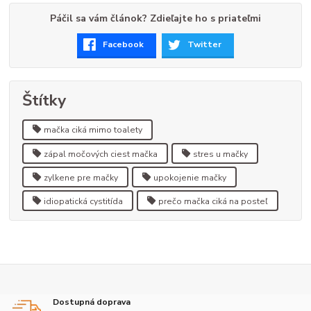
Páčil sa vám článok? Zdieľajte ho s priateľmi
Facebook
Twitter
Štítky
mačka ciká mimo toalety
zápal močových ciest mačka
stres u mačky
zylkene pre mačky
upokojenie mačky
idiopatická cystitída
prečo mačka ciká na posteľ
Dostupná doprava