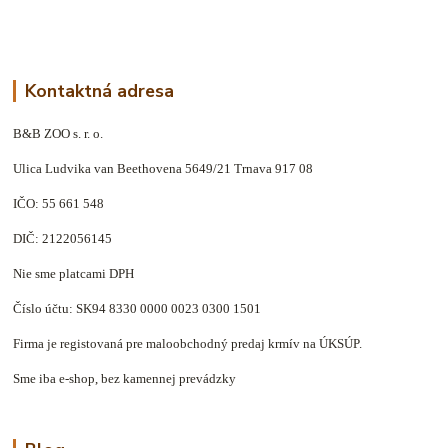
Kontaktná adresa
B&B ZOO s. r. o.
Ulica Ludvika van Beethovena 5649/21 Trnava 917 08
IČO: 55 661 548
DIČ: 2122056145
Nie sme platcami DPH
Číslo účtu: SK94 8330 0000 0023 0300 1501
Firma je registovaná pre maloobchodný predaj krmív na ÚKSÚP.
Sme iba e-shop, bez kamennej prevádzky