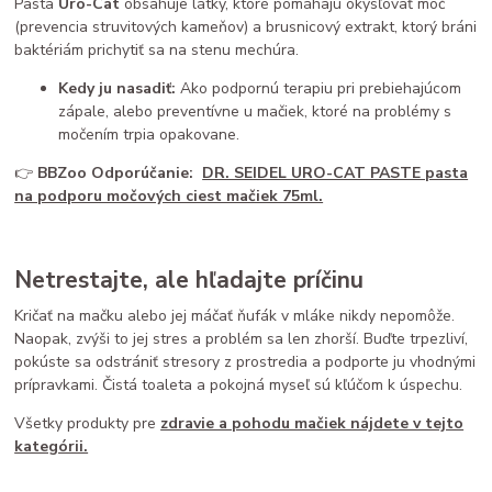
Pasta
Uro-Cat
obsahuje látky, ktoré pomáhajú okysľovať moč
(prevencia struvitových kameňov) a brusnicový extrakt, ktorý bráni
baktériám prichytiť sa na stenu mechúra.
Kedy ju nasadiť:
Ako podpornú terapiu pri prebiehajúcom
zápale, alebo preventívne u mačiek, ktoré na problémy s
močením trpia opakovane.
👉
BBZoo Odporúčanie:
DR. SEIDEL URO-CAT PASTE pasta
na podporu močových ciest mačiek 75ml.
Netrestajte, ale hľadajte príčinu
Kričať na mačku alebo jej máčať ňufák v mláke nikdy nepomôže.
Naopak, zvýši to jej stres a problém sa len zhorší. Buďte trpezliví,
pokúste sa odstrániť stresory z prostredia a podporte ju vhodnými
prípravkami. Čistá toaleta a pokojná myseľ sú kľúčom k úspechu.
Všetky produkty pre
zdravie a pohodu mačiek nájdete v tejto
kategórii.