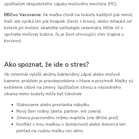
spúšťačom idiopatického zápalu močového mechúra (FIC).
BBZoo Varovanie:
Ak mačka chodí na toaletu každých pár minút,
tlačí, ale vyciká len pár kvapiek (často s krvou), alebo mňauká od
bolesti pri močení, okamžite vyhľadajte veterinára. Môže ísť o
upchatie močovej trubice, čo je život ohrozujúci stav (najmä u
kocúrov).
Ako spoznať, že ide o stres?
Ak veterinár vylúčil akútny bakteriálny zápal alebo močové
kamene, problém je pravdepodobne v hlave a prostredí. Mačky sú
extrémne citlivé na zmeny. Spúšťačom stresu a následného
cikania mimo toalety môže byť čokoľvek:
Sťahovanie alebo prestavba nábytku.
Nový člen rodiny (dieťa, partner, iné zviera).
Zmena pracovného režimu majiteľa (ste dlhšie preč).
Konflikt s inou mačkou v domácnosti alebo dokonca len
pohľad na cudziu mačku cez okno.