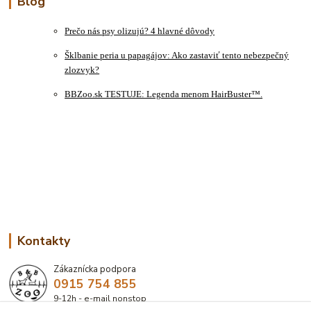
Blog
Prečo nás psy olizujú? 4 hlavné dôvody
Šklbanie peria u papagájov: Ako zastaviť tento nebezpečný
zlozvyk?
BBZoo.sk TESTUJE: Legenda menom HairBuster™.
Kontakty
Zákaznícka podpora
0915 754 855
9-12h - e-mail nonstop