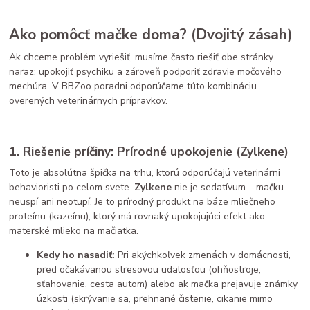
Ako pomôcť mačke doma? (Dvojitý zásah)
Ak chceme problém vyriešiť, musíme často riešiť obe stránky
naraz: upokojiť psychiku a zároveň podporiť zdravie močového
mechúra. V BBZoo poradni odporúčame túto kombináciu
overených veterinárnych prípravkov.
1. Riešenie príčiny: Prírodné upokojenie (Zylkene)
Toto je absolútna špička na trhu, ktorú odporúčajú veterinárni
behavioristi po celom svete.
Zylkene
nie je sedatívum – mačku
neuspí ani neotupí. Je to prírodný produkt na báze mliečneho
proteínu (kazeínu), ktorý má rovnaký upokojujúci efekt ako
materské mlieko na mačiatka.
Kedy ho nasadiť:
Pri akýchkoľvek zmenách v domácnosti,
pred očakávanou stresovou udalosťou (ohňostroje,
sťahovanie, cesta autom) alebo ak mačka prejavuje známky
úzkosti (skrývanie sa, prehnané čistenie, cikanie mimo