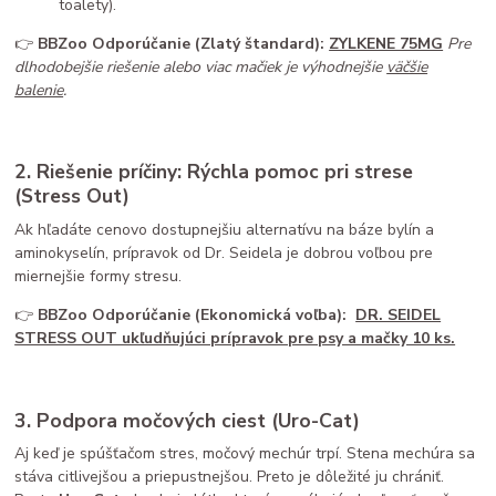
toalety).
👉
BBZoo Odporúčanie (Zlatý štandard):
ZYLKENE 75MG
Pre
dlhodobejšie riešenie alebo viac mačiek je výhodnejšie
väčšie
balenie
.
2. Riešenie príčiny: Rýchla pomoc pri strese
(Stress Out)
Ak hľadáte cenovo dostupnejšiu alternatívu na báze bylín a
aminokyselín, prípravok od Dr. Seidela je dobrou voľbou pre
miernejšie formy stresu.
👉
BBZoo Odporúčanie (Ekonomická voľba):
DR. SEIDEL
STRESS OUT ukľudňujúci prípravok pre psy a mačky 10 ks.
3. Podpora močových ciest (Uro-Cat)
Aj keď je spúšťačom stres, močový mechúr trpí. Stena mechúra sa
stáva citlivejšou a priepustnejšou. Preto je dôležité ju chrániť.