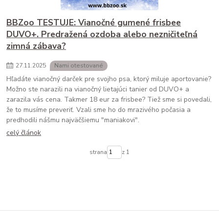
BBZoo TESTUJE: Vianočné gumené frisbee
DUVO+. Predražená ozdoba alebo nezničiteľná
zimná zábava?
27
.
11
.
2025
Nami otestované
Hľadáte vianočný darček pre svojho psa, ktorý miluje aportovanie?
Možno ste narazili na vianočný lietajúci tanier od DUVO+ a
zarazila vás cena. Takmer 18 eur za frisbee? Tiež sme si povedali,
že to musíme preveriť. Vzali sme ho do mrazivého počasia a
predhodili nášmu najväčšiemu "maniakovi".
celý článok
strana
z 1