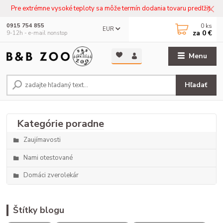
Pre extrémne vysoké teploty sa môže termín dodania tovaru predľžiť.
0
ks
0915 754 855
EUR
za
0 €
9-12h - e-mail nonstop
Menu
Hľadať
Zaujímavosti
Nami otestované
Domáci zverolekár
Štítky blogu