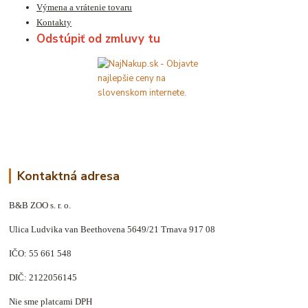
Výmena a vrátenie tovaru
Kontakty
Odstúpiť od zmluvy tu
Kontaktná adresa
B&B ZOO s. r. o.
Ulica Ludvika van Beethovena 5649/21 Trnava 917 08
IČO: 55 661 548
DIČ: 2122056145
Nie sme platcami DPH