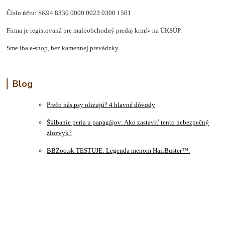
Číslo účtu: SK94 8330 0000 0023 0300 1501
Firma je registovaná pre maloobchodný predaj krmív na ÚKSÚP.
Sme iba e-shop, bez kamennej prevádzky
Blog
Prečo nás psy olizujú? 4 hlavné dôvody
Šklbanie peria u papagájov: Ako zastaviť tento nebezpečný
zlozvyk?
BBZoo.sk TESTUJE: Legenda menom HairBuster™.