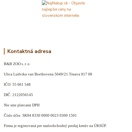
Kontaktná adresa
B&B ZOO s. r. o.
Ulica Ludvika van Beethovena 5649/21 Trnava 917 08
IČO: 55 661 548
DIČ: 2122056145
Nie sme platcami DPH
Číslo účtu: SK94 8330 0000 0023 0300 1501
Firma je registovaná pre maloobchodný predaj krmív na ÚKSÚP.