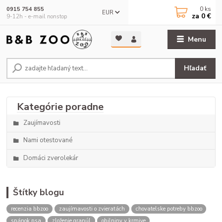
0
ks
0915 754 855
EUR
za
0 €
9-12h - e-mail nonstop
Menu
Hľadať
Zaujímavosti
Nami otestované
Domáci zverolekár
Štítky blogu
recenzia bbzoo
zaujímavosti o zvieratách
chovatelske potreby bbzoo
spánok psa
zloženie granúl
obilniny v krmive