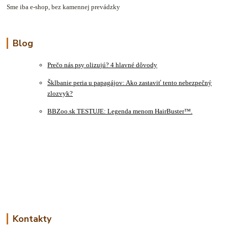
Sme iba e-shop, bez kamennej prevádzky
Blog
Prečo nás psy olizujú? 4 hlavné dôvody
Šklbanie peria u papagájov: Ako zastaviť tento nebezpečný
zlozvyk?
BBZoo.sk TESTUJE: Legenda menom HairBuster™.
Kontakty