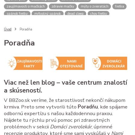
zaujímavosti o mačkách
zdravie mačky
mýty o zvieratách
fretka
spánok fretky
mŕtvolný spánok
dead sleep
chov fretky
postroj pre psa
správanie psa
spomalovacia miska
bbzoo radi
ako zmerať psa
meranie náhubku
náhubok pre psa
Úvod
Poradňa
veľkosť náhubku
kožený náhubok
plastový náhubok
dĺžka ňufáku
Poradňa
zmena času
zimný čas
letný čas
psy a mačky rutina
stres u zvierat
spánok mačky
cirkadiánny rytmus
pivovarské kvasnice
srsť pes
imunita zviera
Saccharomyces cerevisiae
B vitamíny
doplnky pre zvieratá
zdravé trávenie
ako čítať obaly
kvalitné granule pre psa
krmivo pre psa
analytické zložky
proteín v granulách
Viac než len blog – vaše centrum znalostí
mačacie kŕmenie
mačacie fúzy
mačací spánok
mačacia hygiena
a skúseností.
starostlivosť o mačku
V BBZoo.sk veríme, že starostlivosť nekončí nákupom
krmiva. Preto sme vytvorili túto
Poradňu
, kde spájame
odbornú expertízu s našou každodennou praxou.
Nájdete tu rýchlu prvú pomoc pri zdravotných
problémoch v sekcii
Domáci zverolekár
, úprimné
recenzie produktov, ktoré sme sami vyskúšali v
Nami