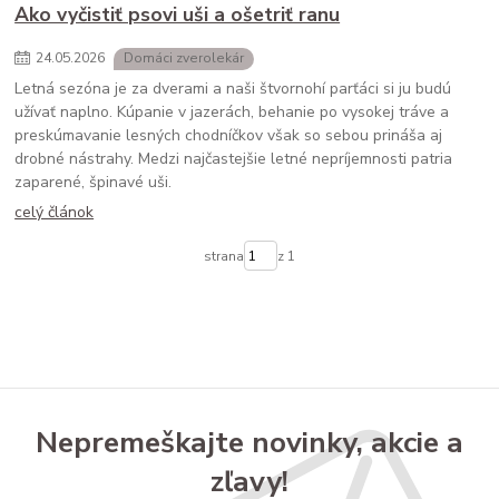
Ako vyčistiť psovi uši a ošetriť ranu
24
.
05
.
2026
Domáci zverolekár
Letná sezóna je za dverami a naši štvornohí parťáci si ju budú
užívať naplno. Kúpanie v jazerách, behanie po vysokej tráve a
preskúmavanie lesných chodníčkov však so sebou prináša aj
drobné nástrahy. Medzi najčastejšie letné nepríjemnosti patria
zaparené, špinavé uši.
celý článok
strana
z 1
Nepremeškajte novinky, akcie a
zľavy!