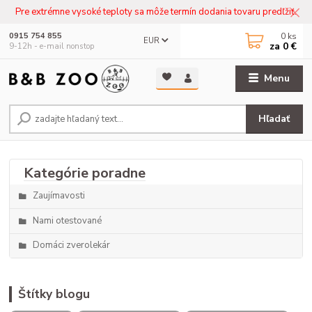
Pre extrémne vysoké teploty sa môže termín dodania tovaru predľžiť.
0
ks
0915 754 855
EUR
za
0 €
9-12h - e-mail nonstop
Menu
Hľadať
Zaujímavosti
Nami otestované
Domáci zverolekár
Štítky blogu