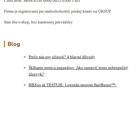
Číslo účtu: SK94 8330 0000 0023 0300 1501
Firma je registovaná pre maloobchodný predaj krmív na ÚKSÚP.
Sme iba e-shop, bez kamennej prevádzky
Blog
Prečo nás psy olizujú? 4 hlavné dôvody
Šklbanie peria u papagájov: Ako zastaviť tento nebezpečný
zlozvyk?
BBZoo.sk TESTUJE: Legenda menom HairBuster™.