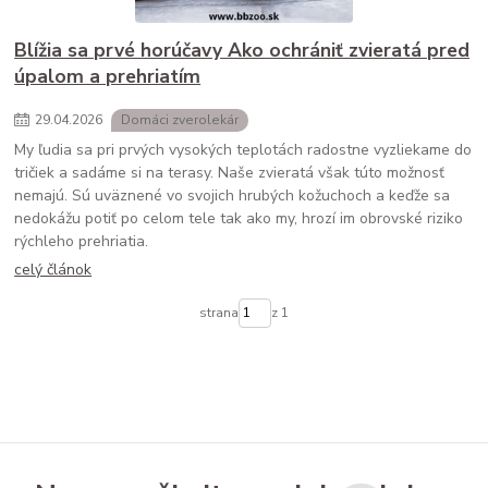
Blížia sa prvé horúčavy Ako ochrániť zvieratá pred
úpalom a prehriatím
29
.
04
.
2026
Domáci zverolekár
My ľudia sa pri prvých vysokých teplotách radostne vyzliekame do
tričiek a sadáme si na terasy. Naše zvieratá však túto možnosť
nemajú. Sú uväznené vo svojich hrubých kožuchoch a keďže sa
nedokážu potiť po celom tele tak ako my, hrozí im obrovské riziko
rýchleho prehriatia.
celý článok
strana
z 1