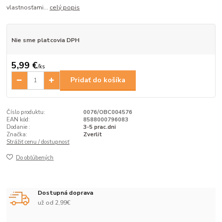
vlastnosťami...
celý popis
Nie sme platcovia DPH
5,99 €
/
ks
Pridať do košíka
Číslo produktu:
0076/OBC004576
EAN kód:
8588000796083
Dodanie :
3-5 prac.dni
Značka:
Zverlit
Strážiť cenu / dostupnosť
Do obľúbených
Dostupná doprava
už od 2,99€