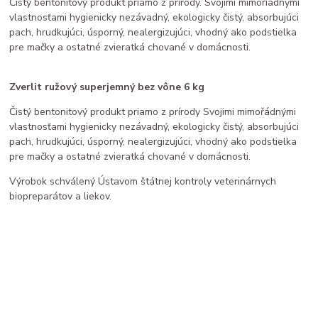
Čistý bentonitový produkt priamo z prírody. Svojimi mimoriadnymi
vlastnosťami hygienicky nezávadný, ekologicky čistý, absorbujúci
pach, hrudkujúci, úsporný, nealergizujúci, vhodný ako podstielka
pre mačky a ostatné zvieratká chované v domácnosti.
Zverlit ružový superjemný bez vône 6 kg
Čistý bentonitový produkt priamo z prírody Svojimi mimořádnými
vlastnosťami hygienicky nezávadný, ekologicky čistý, absorbujúci
pach, hrudkujúci, úsporný, nealergizujúci, vhodný ako podstielka
pre mačky a ostatné zvieratká chované v domácnosti.
Výrobok schválený Ústavom štátnej kontroly veterinárnych
biopreparátov a liekov.