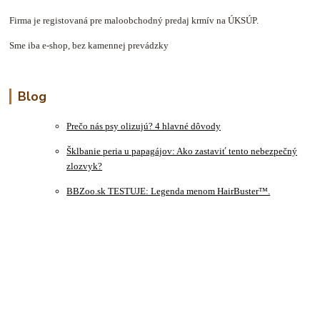
Firma je registovaná pre maloobchodný predaj krmív na ÚKSÚP.
Sme iba e-shop, bez kamennej prevádzky
Blog
Prečo nás psy olizujú? 4 hlavné dôvody
Šklbanie peria u papagájov: Ako zastaviť tento nebezpečný
zlozvyk?
BBZoo.sk TESTUJE: Legenda menom HairBuster™.