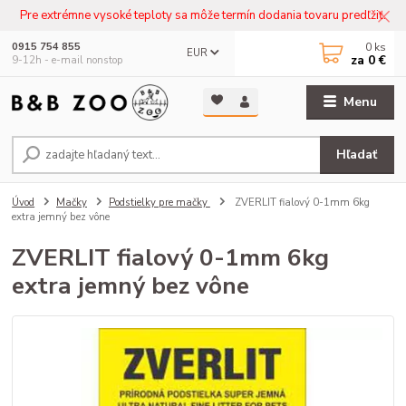
Pre extrémne vysoké teploty sa môže termín dodania tovaru predľžiť.
0
ks
0915 754 855
EUR
za
0 €
9-12h - e-mail nonstop
Menu
Hľadať
Úvod
Mačky
Podstielky pre mačky
ZVERLIT fialový 0-1mm 6kg
extra jemný bez vône
ZVERLIT fialový 0-1mm 6kg
extra jemný bez vône