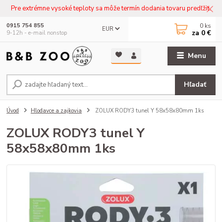
Pre extrémne vysoké teploty sa môže termín dodania tovaru predľžiť.
0
ks
0915 754 855
EUR
za
0 €
9-12h - e-mail nonstop
Menu
Hľadať
Úvod
Hlodavce a zajkovia
ZOLUX RODY3 tunel Y 58x58x80mm 1ks
ZOLUX RODY3 tunel Y
58x58x80mm 1ks