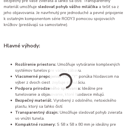
bezpečný pre vaše zvieratá a ľahko sa čistí. Transparentný
materiál umožňuje
sledovať pohyb vášho miláčika
a tešiť sa z
jeho objavovania. Je navrhnutý pre jednoduché a pevné pripojenie
k ostatným komponentom série RODY3 pomocou spojovacích
krúžkov (predávajú sa samostatne).
Hlavné výhody:
Rozšírenie priestoru:
Umožňuje vytváranie komplexných
systémov tunelov pre väčšiu zábavu.
Viacsmerné prepojenie:
Tvar "Y" ponúka hlodavcom na
výber z dvoch ciest, zvyšuje stimuláciu.
Podpora prirodzeného správania:
Ideálne pre
tunelovanie a objavovanie, ktoré hlodavce milujú.
Bezpečný materiál:
Vyrobený z odolného, netoxického
plastu, ktorý sa ľahko čistí.
Transparentný dizajn:
Umožňuje sledovať pohyb zvieraťa
vo vnútri tunela.
Kompaktné rozmery:
S 58 x 58 x 80 mm je ideálny pre