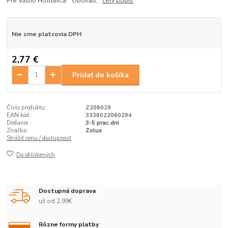
Pre Vášho Hlodavca! Obohaťt...
celý popis
Nie sme platcovia DPH
2,77 €
Pridať do košíka
Číslo produktu:
Z206029
EAN kód:
3336022060294
Dodanie :
3-5 prac.dni
Značka:
Zolux
Strážiť cenu / dostupnosť
Do obľúbených
Dostupná doprava
už od 2,99€
Rôzne formy platby