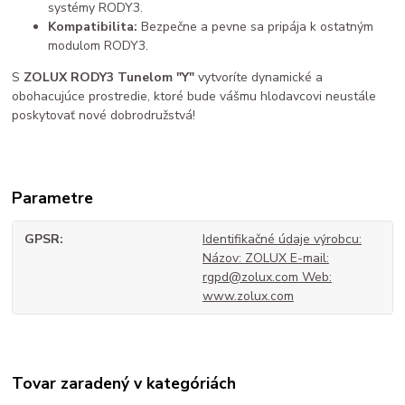
systémy RODY3.
Kompatibilita:
Bezpečne a pevne sa pripája k ostatným
modulom RODY3.
S
ZOLUX RODY3 Tunelom "Y"
vytvoríte dynamické a
obohacujúce prostredie, ktoré bude vášmu hlodavcovi neustále
poskytovať nové dobrodružstvá!
Parametre
GPSR
Identifikačné údaje výrobcu:
Názov: ZOLUX E-mail:
rgpd@zolux.com Web:
www.zolux.com
Tovar zaradený v kategóriách