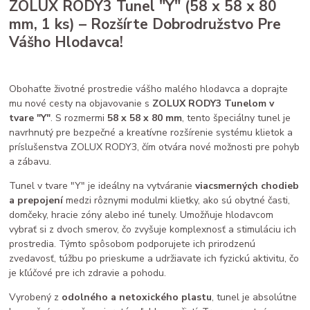
ZOLUX RODY3 Tunel "Y" (58 x 58 x 80
mm, 1 ks) – Rozšírte Dobrodružstvo Pre
Vášho Hlodavca!
Obohaťte životné prostredie vášho malého hlodavca a doprajte
mu nové cesty na objavovanie s
ZOLUX RODY3 Tunelom v
tvare "Y"
. S rozmermi
58 x 58 x 80 mm
, tento špeciálny tunel je
navrhnutý pre bezpečné a kreatívne rozšírenie systému klietok a
príslušenstva ZOLUX RODY3, čím otvára nové možnosti pre pohyb
a zábavu.
Tunel v tvare "Y" je ideálny na vytváranie
viacsmerných chodieb
a prepojení
medzi rôznymi modulmi klietky, ako sú obytné časti,
domčeky, hracie zóny alebo iné tunely. Umožňuje hlodavcom
vybrať si z dvoch smerov, čo zvyšuje komplexnosť a stimuláciu ich
prostredia. Týmto spôsobom podporujete ich prirodzenú
zvedavosť, túžbu po prieskume a udržiavate ich fyzickú aktivitu, čo
je kľúčové pre ich zdravie a pohodu.
Vyrobený z
odolného a netoxického plastu
, tunel je absolútne