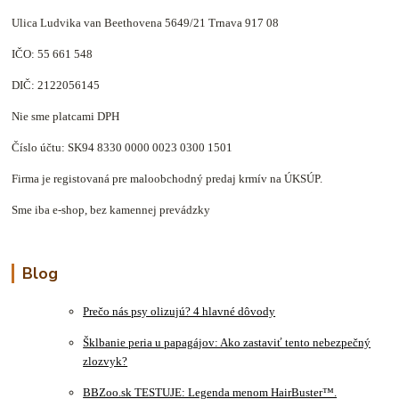
Ulica Ludvika van Beethovena 5649/21 Trnava 917 08
IČO: 55 661 548
DIČ: 2122056145
Nie sme platcami DPH
Číslo účtu: SK94 8330 0000 0023 0300 1501
Firma je registovaná pre maloobchodný predaj krmív na ÚKSÚP.
Sme iba e-shop, bez kamennej prevádzky
Blog
Prečo nás psy olizujú? 4 hlavné dôvody
Šklbanie peria u papagájov: Ako zastaviť tento nebezpečný
zlozvyk?
BBZoo.sk TESTUJE: Legenda menom HairBuster™.