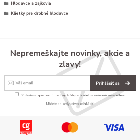
Hlodavce a zajkovia
Klietky pre drobné hlodavce
Nepremeškajte novinky, akcie a
zľavy!
Prihlásiť sa
Súhlasím so
spracovaním osobných údajov
za účelom zasielania newslettera.
Môžete sa kedykoľvek odhlásiť.