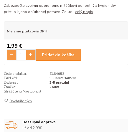
Zabezpečte svojmu operenému miláčikovi pohodlný a hygienický
prístup k jeho obľúbenej potrave. Zolux...
celý popis
Nie sme platcovia DPH
1,99 €
Pridať do košíka
Číslo produktu:
Z134052
EAN kód:
3336021340526
Dodanie :
3-5 prac.dni
Značka:
Zolux
Strážiť cenu / dostupnosť
Do obľúbených
Dostupná doprava
už od 2,99€