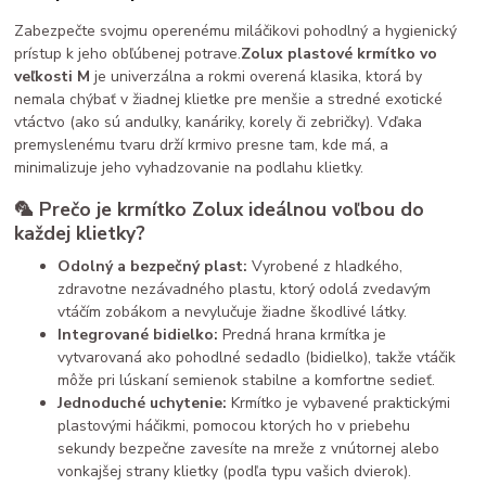
Zabezpečte svojmu operenému miláčikovi pohodlný a hygienický
prístup k jeho obľúbenej potrave.
Zolux plastové krmítko vo
veľkosti M
je univerzálna a rokmi overená klasika,
ktorá by
nemala chýbať v žiadnej klietke pre menšie a stredné exotické
vtáctvo (ako sú andulky,
kanáriky,
korely či zebričky).
Vďaka
premyslenému tvaru drží krmivo presne tam,
kde má,
a
minimalizuje jeho vyhadzovanie na podlahu klietky.
🦜 Prečo je krmítko Zolux ideálnou voľbou do
každej klietky?
Odolný a bezpečný plast:
Vyrobené z hladkého,
zdravotne nezávadného plastu,
ktorý odolá zvedavým
vtáčím zobákom a nevylučuje žiadne škodlivé látky.
Integrované bidielko:
Predná hrana krmítka je
vytvarovaná ako pohodlné sedadlo (bidielko),
takže vtáčik
môže pri lúskaní semienok stabilne a komfortne sedieť.
Jednoduché uchytenie:
Krmítko je vybavené praktickými
plastovými háčikmi,
pomocou ktorých ho v priebehu
sekundy bezpečne zavesíte na mreže z vnútornej alebo
vonkajšej strany klietky (podľa typu vašich dvierok).