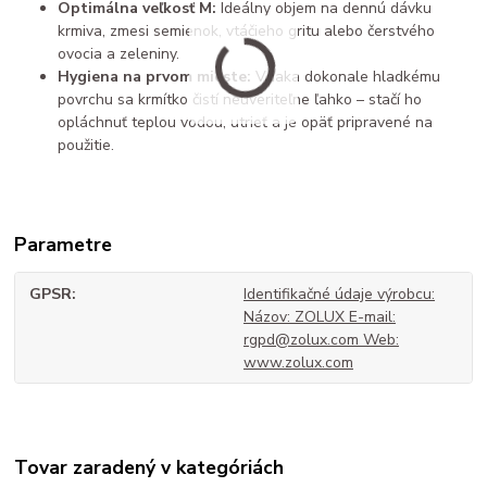
Optimálna veľkosť M:
Ideálny objem na dennú dávku
krmiva,
zmesi semienok,
vtáčieho gritu alebo čerstvého
ovocia a zeleniny.
Hygiena na prvom mieste:
Vďaka dokonale hladkému
povrchu sa krmítko čistí neuveriteľne ľahko – stačí ho
opláchnuť teplou vodou,
utrieť a je opäť pripravené na
použitie.
Parametre
GPSR
Identifikačné údaje výrobcu:
Názov: ZOLUX E-mail:
rgpd@zolux.com Web:
www.zolux.com
Tovar zaradený v kategóriách