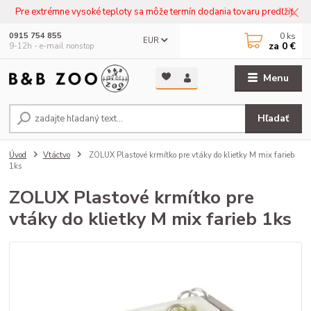
Pre extrémne vysoké teploty sa môže termín dodania tovaru predľžiť.
0
ks
0915 754 855
EUR
za
0 €
9-12h - e-mail nonstop
Menu
Hľadať
Úvod
Vtáctvo
ZOLUX Plastové krmítko pre vtáky do klietky M mix farieb
1ks
ZOLUX Plastové krmítko pre
vtáky do klietky M mix farieb 1ks