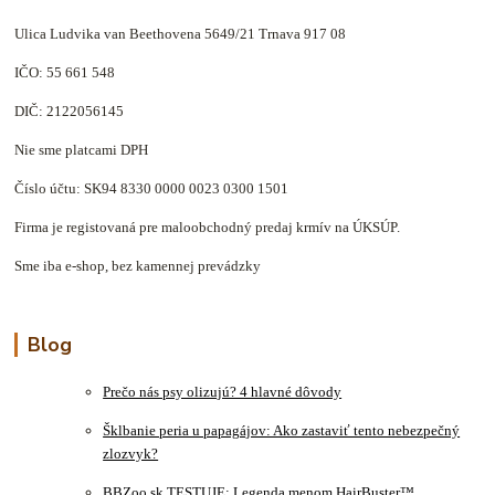
Ulica Ludvika van Beethovena 5649/21 Trnava 917 08
IČO: 55 661 548
DIČ: 2122056145
Nie sme platcami DPH
Číslo účtu: SK94 8330 0000 0023 0300 1501
Firma je registovaná pre maloobchodný predaj krmív na ÚKSÚP.
Sme iba e-shop, bez kamennej prevádzky
Blog
Prečo nás psy olizujú? 4 hlavné dôvody
Šklbanie peria u papagájov: Ako zastaviť tento nebezpečný
zlozvyk?
BBZoo.sk TESTUJE: Legenda menom HairBuster™.