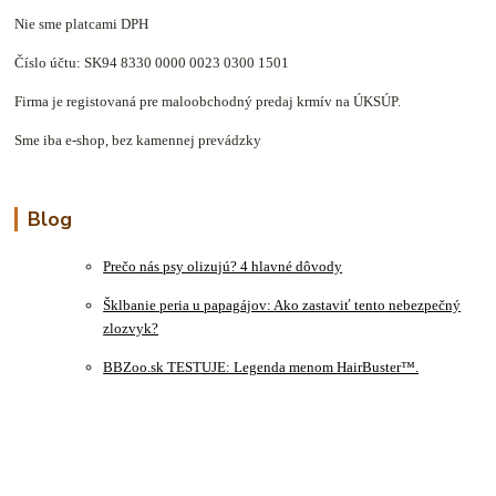
Nie sme platcami DPH
Číslo účtu: SK94 8330 0000 0023 0300 1501
Firma je registovaná pre maloobchodný predaj krmív na ÚKSÚP.
Sme iba e-shop, bez kamennej prevádzky
Blog
Prečo nás psy olizujú? 4 hlavné dôvody
Šklbanie peria u papagájov: Ako zastaviť tento nebezpečný
zlozvyk?
BBZoo.sk TESTUJE: Legenda menom HairBuster™.