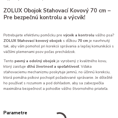
ZOLUX Obojok Sťahovací Kovový 70 cm –
Pre bezpečnú kontrolu a výcvik!
Potrebujete efektívnu pomôcku pre
výcvik a kontrolu
vášho psa?
ZOLUX Sťahovací kovový obojok
s dĺžkou
70 cm
je navrhnutý
tak, aby vám pomohol pri korekcii správania a lepšej komunikácii s
väčšími plemenami psov počas prechádzok.
Tento
pevný a odolný obojok
je vyrobený z kvalitného kovu,
ktorý zaisťuje
dlhú životnosť a spoľahlivosť
. Vďaka
sťahovaciemu mechanizmu poskytuje jemnú, no účinnú korekciu,
ktorá pomáha psíkovi pochopiť požadované správanie. Je dôležité
ho používať s rozumom a pod dohľadom, aby sa zabezpečila
maximálna bezpečnosť a pohodlie vášho štvornohého priateľa.
Parametre