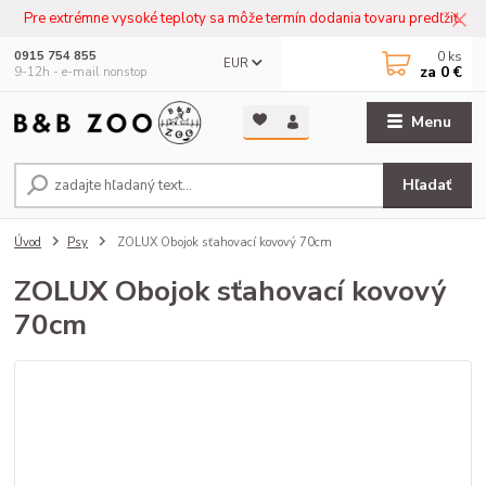
Pre extrémne vysoké teploty sa môže termín dodania tovaru predľžiť.
0
ks
0915 754 855
EUR
za
0 €
9-12h - e-mail nonstop
Menu
Hľadať
Úvod
Psy
ZOLUX Obojok sťahovací kovový 70cm
ZOLUX Obojok sťahovací kovový
70cm