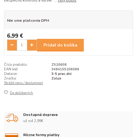
bezpečnú kontrolu a výcvik! ...
celý popis
Nie sme platcovia DPH
6,99 €
Pridať do košíka
Číslo produktu:
Z520608
EAN kód:
3484155206086
Dodanie :
3-5 prac.dni
Značka:
Zolux
Strážiť cenu / dostupnosť
Do obľúbených
Dostupná doprava
už od 2,99€
Rôzne formy platby