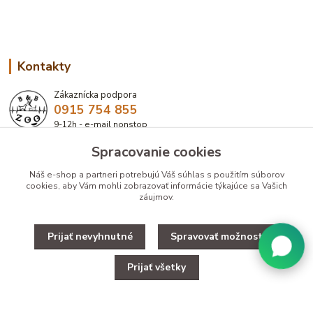
Kontakty
Zákaznícka podpora
0915 754 855
9-12h - e-mail nonstop
Spracovanie cookies
eshop@bbzoo.sk
Náš e-shop a partneri potrebujú Váš
súhlas
s použitím súborov
cookies, aby Vám mohli zobrazovať informácie týkajúce sa Vašich
záujmov.
Prijať nevyhnutné
Spravovať možnosti
Upravit zber cookies.
Prijať všetky
Copyright © 2025 Designed by B&B ZOO
Vytvorené na
Eshop-rychlo.sk