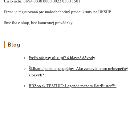
Číslo účtu: SK94 8330 0000 0023 0300 1501
Firma je registovaná pre maloobchodný predaj krmív na ÚKSÚP.
Sme iba e-shop, bez kamennej prevádzky
Blog
Prečo nás psy olizujú? 4 hlavné dôvody
Šklbanie peria u papagájov: Ako zastaviť tento nebezpečný
zlozvyk?
BBZoo.sk TESTUJE: Legenda menom HairBuster™.