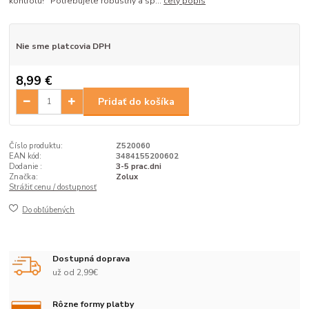
kontrolu! Potrebujete robustný a sp...
celý popis
Nie sme platcovia DPH
8,99 €
Pridať do košíka
Číslo produktu:
Z520060
EAN kód:
3484155200602
Dodanie :
3-5 prac.dni
Značka:
Zolux
Strážiť cenu / dostupnosť
Do obľúbených
Dostupná doprava
už od 2,99€
Rôzne formy platby