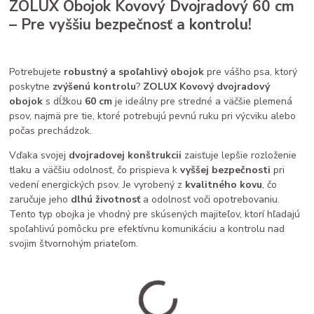
ZOLUX Obojok Kovový Dvojradový 60 cm
– Pre vyššiu bezpečnosť a kontrolu!
Potrebujete
robustný a spoľahlivý obojok
pre vášho psa, ktorý
poskytne
zvýšenú kontrolu
?
ZOLUX Kovový dvojradový
obojok
s dĺžkou
60 cm
je ideálny pre stredné a väčšie plemená
psov, najmä pre tie, ktoré potrebujú pevnú ruku pri výcviku alebo
počas prechádzok.
Vďaka svojej
dvojradovej konštrukcii
zaisťuje lepšie rozloženie
tlaku a väčšiu odolnosť, čo prispieva k
vyššej bezpečnosti
pri
vedení energických psov. Je vyrobený z
kvalitného kovu
, čo
zaručuje jeho
dlhú životnosť
a odolnosť voči opotrebovaniu.
Tento typ obojka je vhodný pre skúsených majiteľov, ktorí hľadajú
spoľahlivú pomôcku pre efektívnu komunikáciu a kontrolu nad
svojim štvornohým priateľom.