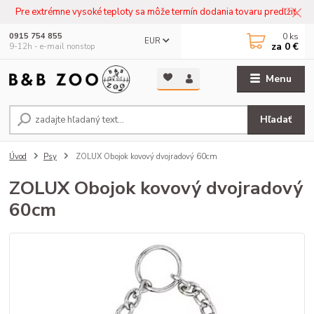
Pre extrémne vysoké teploty sa môže termín dodania tovaru predľžiť.
0
ks
0915 754 855
EUR
za
0 €
9-12h - e-mail nonstop
Menu
Hľadať
Úvod
Psy
ZOLUX Obojok kovový dvojradový 60cm
ZOLUX Obojok kovový dvojradový
60cm