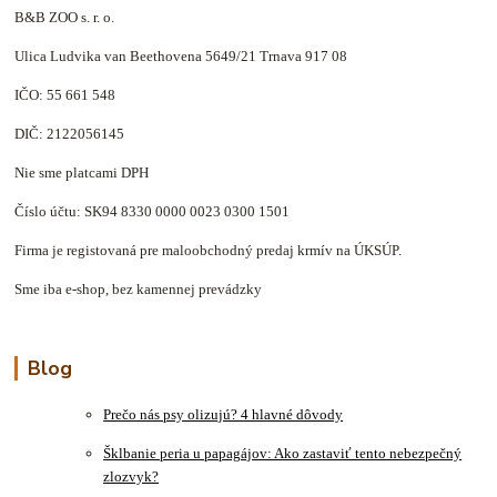
B&B ZOO s. r. o.
Ulica Ludvika van Beethovena 5649/21 Trnava 917 08
IČO: 55 661 548
DIČ: 2122056145
Nie sme platcami DPH
Číslo účtu: SK94 8330 0000 0023 0300 1501
Firma je registovaná pre maloobchodný predaj krmív na ÚKSÚP.
Sme iba e-shop, bez kamennej prevádzky
Blog
Prečo nás psy olizujú? 4 hlavné dôvody
Šklbanie peria u papagájov: Ako zastaviť tento nebezpečný
zlozvyk?