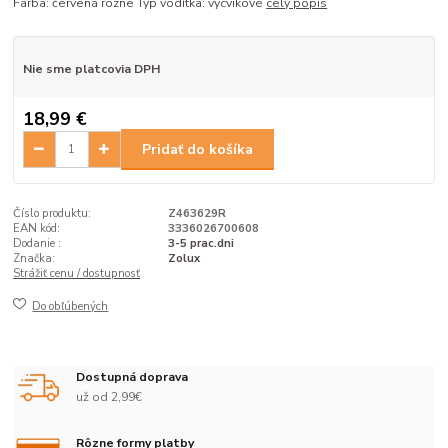
Farba: červená rôzne Typ vodítka: výcvikové
celý popis
Nie sme platcovia DPH
18,99 €
Pridať do košíka
Číslo produktu:
Z463629R
EAN kód:
3336026700608
Dodanie :
3-5 prac.dni
Značka:
Zolux
Strážiť cenu / dostupnosť
Do obľúbených
Dostupná doprava
už od 2,99€
Rôzne formy platby