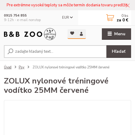
Pre extrémne vysoké teploty sa môže termín dodania tovaru predľžiť.
0
ks
0915 754 855
EUR
za
0 €
9-12h - e-mail nonstop
Menu
Hľadať
Úvod
Psy
ZOLUX nylonové tréningové vodítko 25MM červené
ZOLUX nylonové tréningové
vodítko 25MM červené