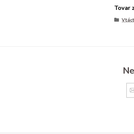
Tovar 
Vtác
Ne