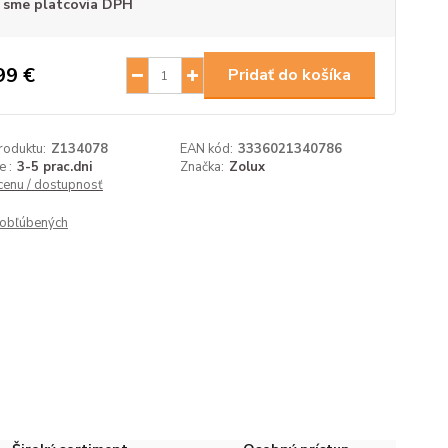
 sme platcovia DPH
99 €
Pridať do košíka
roduktu:
Z134078
EAN kód:
3336021340786
 :
3-5 prac.dni
Značka:
Zolux
 cenu / dostupnosť
obľúbených