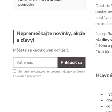
Dezinfekčné a Ochranné
pomôcky
Dostatočn
poskytov
zostáva s
minimaliz
Nepremeškajte novinky, akcie
Napájačk
a zľavy!
hladiny 
údržbu a 
Môžete sa kedykoľvek odhlásiť.
štruktúru 
Prihlásiť sa
Súhlasím so
spracovaním osobných údajov
za účelom
Hlavné
zasielania newslettera.
Hyg
Pri
Kom