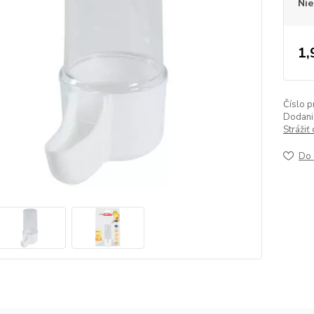
Nie
1,
Číslo p
Dodanie
Strážiť
Do 