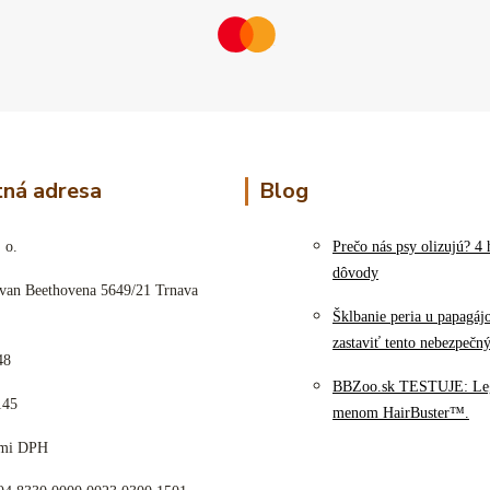
ná adresa
Blog
 o.
Prečo nás psy olizujú? 4 
dôvody
 van Beethovena 5649/21 Trnava
Šklbanie peria u papagáj
zastaviť tento nebezpečn
48
BBZoo.sk TESTUJE: Le
145
menom HairBuster™.
cami DPH