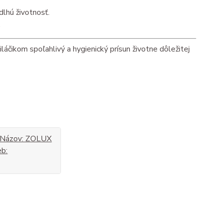
lhú životnosť.
.
čikom spoľahlivý a hygienický prísun životne dôležitej
u: Názov: ZOLUX
b: