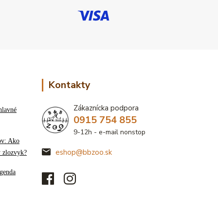
Kontakty
Zákaznícka podpora
hlavné
0915 754 855
9-12h - e-mail nonstop
ov: Ako
eshop@bbzoo.sk
ý zlozvyk?
genda