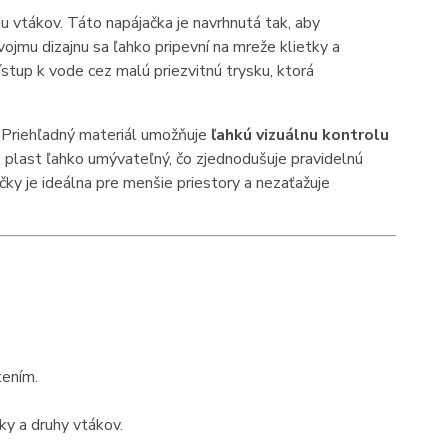
u vtákov. Táto napájačka je navrhnutá tak, aby
vojmu dizajnu sa ľahko pripevní na mreže klietky a
ístup k vode cez malú priezvitnú trysku, ktorá
. Priehľadný materiál umožňuje
ľahkú vizuálnu kontrolu
e plast ľahko umývateľný, čo zjednodušuje pravidelnú
čky je ideálna pre menšie priestory a nezaťažuje
tením.
ky a druhy vtákov.