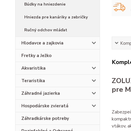
Búdky na hniezdenie
Hniezda pre kanáriky a zebričky
Ručný odchov mláďat
Hlodavce a zajkovia
Kompl
Fretky a Ježko
Komple
Akvaristika
ZOLUX
Teraristika
pre M
Záhradné jazierka
Hospodárske zvieratá
Zabezpečt
Záhradkárske potreby
kompakt
vtákov, 