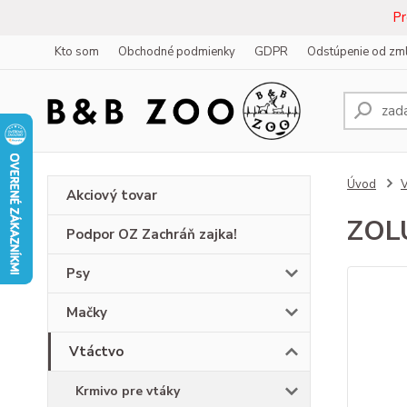
Pr
Kto som
Obchodné podmienky
GDPR
Odstúpenie od zm
Úvod
V
Akciový tovar
ZOLU
Podpor OZ Zachráň zajka!
Psy
Mačky
Vtáctvo
Krmivo pre vtáky