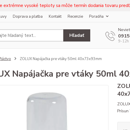
e extrémne vysoké teploty sa môže termín dodania tovaru predľž
luvy
Doprava a platba
Kontakt
Recenzie
Poradňa
Neviet
Hľadať
0915
9-12h 
táctvo
ZOLUX Napájačka pre vtáky 50ml 40x73x93mm
X Napájačka pre vtáky 50ml 
ZOLU
40x
ZOLUX 
Prísun