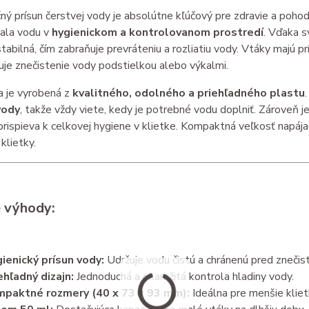
ý prísun čerstvej vody je absolútne kľúčový pre zdravie a pohod
ala vodu v
hygienickom a kontrolovanom prostredí
. Vďaka s
tabilná, čím zabraňuje prevráteniu a rozliatiu vody. Vtáky majú pr
uje znečistenie vody podstielkou alebo výkalmi.
a je vyrobená z
kvalitného, odolného a priehľadného plastu
vody
, takže vždy viete, kedy je potrebné vodu doplniť. Zároveň j
prispieva k celkovej hygiene v klietke. Kompaktná veľkosť napája
klietky.
 výhody:
ienický prísun vody:
Udržuje vodu čistú a chránenú pred znečis
ehľadný dizajn:
Jednoduchá a okamžitá kontrola hladiny vody.
paktné rozmery (40 x 73 x 93 mm):
Ideálna pre menšie kliet