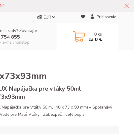
iť.
Prihlásenie
EUR
e si rady? Zavolajte.
0
ks
 754 855
za
0 €
- e-mail nonstop
40x73x93mm
X Napájačka pre vtáky 50ml
73x93mm
Napájačka pre Vtáky 50 ml (40 x 73 x 93 mm) – Spoľahlivý
 Vody pre Malé Vtáky Zabezpeč...
celý popis