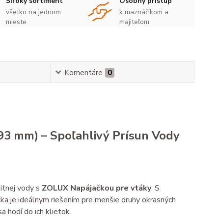
Široký sortiment
Osobný prístup
všetko na jednom
k maznáčikom a
mieste
majiteľom
Komentáre
0
93 mm) – Spoľahlivý Prísun Vody
itnej vody s
ZOLUX Napájačkou pre vtáky
. S
čka je ideálnym riešením pre menšie druhy okrasných
sa hodí do ich klietok.