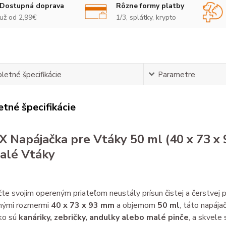
Dostupná doprava
Rôzne formy platby
už od 2,99€
1/3, splátky, krypto
etné špecifikácie
Parametre
tné špecifikácie
 Napájačka pre Vtáky 50 ml (40 x 73 x 
alé Vtáky
e svojim opereným priateľom neustály prísun čistej a čerstvej p
nými rozmermi
40 x 73 x 93 mm
a objemom
50 ml
, táto napája
ako sú
kanáriky, zebričky, andulky alebo malé pinče
, a skvele 