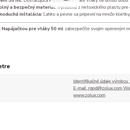
em 50 ml:
Dostačujúca kapacita pre malé vtáky na dlhšiu dobu.
lný a bezpečný materiál:
Vyrobená z netoxického plastu pre d
noduchá inštalácia:
Ľahko a pevne sa pripevní na mreže klietky
Napájačkou pre vtáky 50 ml
zabezpečíte svojim opereným milá
etre
Identifikačné údaje výrobc
E-mail: rgpd@zolux.com We
www.zolux.com