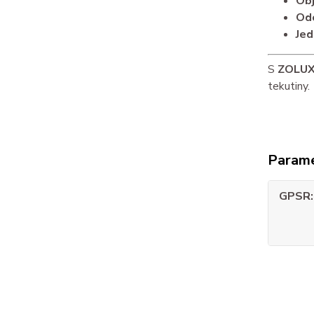
Obj
Odo
Jed
S
ZOLUX 
tekutiny.
Param
GPSR