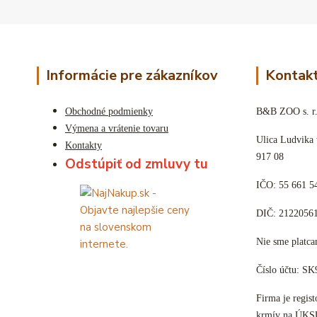
Informácie pre zákazníkov
Kontakt
Obchodné podmienky
B&B ZOO s. r.
Výmena a vrátenie tovaru
Ulica Ludvika
Kontakty
917 08
Odstúpiť od zmluvy tu
IČO: 55 661 5
DIČ: 2122056
Nie sme plat
Číslo účtu: S
Firma je regis
krmív na ÚKS