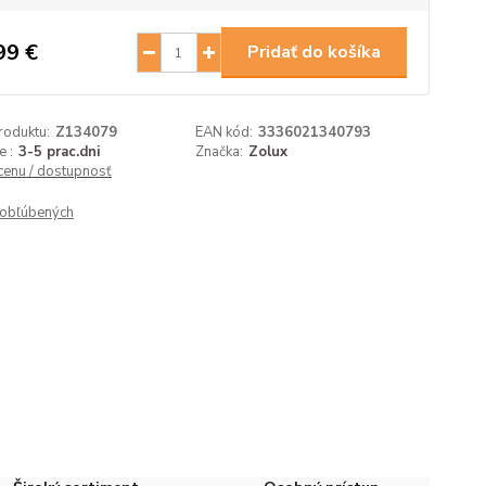
99 €
Pridať do košíka
roduktu:
Z134079
EAN kód:
3336021340793
 :
3-5 prac.dni
Značka:
Zolux
 cenu / dostupnosť
obľúbených