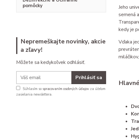
Dezinfekčné a Ochranné
pomôcky
Jeho univ
semená al
Transpar
kedy je p
Nepremeškajte novinky, akcie
Vďaka jed
a zľavy!
prevráten
miláčikov
Môžete sa kedykoľvek odhlásiť.
Prihlásiť sa
Hlavné
Súhlasím so
spracovaním osobných údajov
za účelom
zasielania newslettera.
Dvo
Ko
Tra
Jed
Hyg