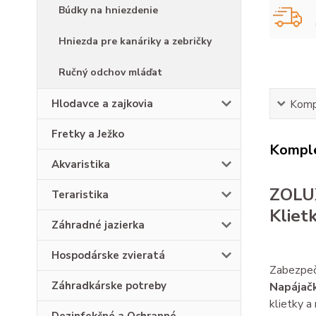
Búdky na hniezdenie
Hniezda pre kanáriky a zebričky
Ručný odchov mláďat
Hlodavce a zajkovia
Kompl
Fretky a Ježko
Komple
Akvaristika
ZOLUX
Teraristika
Kliet
Záhradné jazierka
Hospodárske zvieratá
Zabezpeč
Záhradkárske potreby
Napájač
klietky a