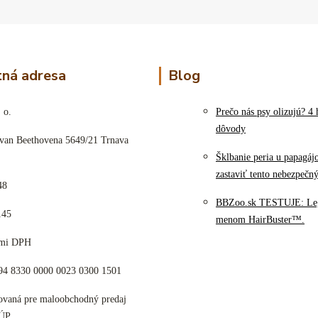
ná adresa
Blog
 o.
Prečo nás psy olizujú? 4 
dôvody
 van Beethovena 5649/21 Trnava
Šklbanie peria u papagáj
zastaviť tento nebezpečn
48
BBZoo.sk TESTUJE: Le
145
menom HairBuster™.
cami DPH
K94 8330 0000 0023 0300 1501
tovaná pre maloobchodný predaj
ÚP.