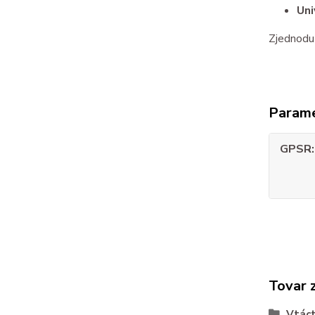
Uni
Zjednoduš
Param
GPSR
Tovar 
Vtác