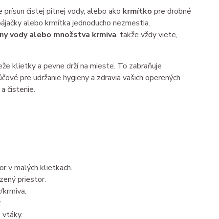
 prísun čistej pitnej vody, alebo ako
krmítko
pre drobné
apájačky alebo krmítka jednoducho nezmestia.
diny vody alebo množstva krmiva
, takže vždy viete,
e klietky a pevne drží na mieste. To zabraňuje
kľúčové pre udržanie hygieny a zdravia vašich operených
a čistenie.
or v malých klietkach.
ený priestor.
/krmiva.
.
 vtáky.