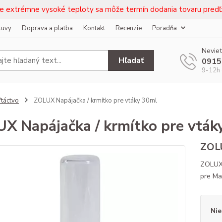
e extrémne vysoké teploty sa môže termín dodania tovaru predľž
luvy
Doprava a platba
Kontakt
Recenzie
Poradňa
Neviet
Hľadať
0915
9-12h 
táctvo
ZOLUX Napájačka / krmítko pre vtáky 30ml
X Napájačka / krmítko pre vták
ZOLU
ZOLUX 
pre Ma
Nie