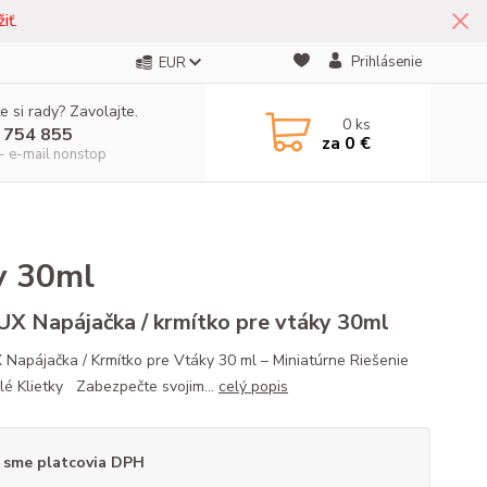
iť.
Prihlásenie
EUR
e si rady? Zavolajte.
0
ks
 754 855
za
0 €
- e-mail nonstop
y 30ml
X Napájačka / krmítko pre vtáky 30ml
Napájačka / Krmítko pre Vtáky 30 ml – Miniatúrne Riešenie
lé Klietky Zabezpečte svojim...
celý popis
 sme platcovia DPH