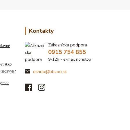
Kontakty
Zákaznícka podpora
hlavné
0915 754 855
9-12h - e-mail nonstop
ov: Ako
ý zlozvyk?
eshop@bbzoo.sk
genda