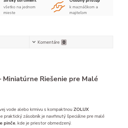
Široký sortiment
Osobný prístup
všetko na jednom
k maznáčikom a
mieste
majiteľom
Komentáre
0
 Miniatúrne Riešenie pre Malé
vej vode alebo krmivu s kompaktnou
ZOLUX
e praktický zásobník je navrhnutý špeciálne pre malé
e pinče
, kde je priestor obmedzený.