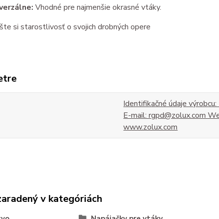
verzálne:
Vhodné pre najmenšie okrasné vtáky.
te si starostlivosť o svojich drobných opere
etre
Identifikačné údaje výrobc
E-mail: rgpd@zolux.com We
www.zolux.com
zaradený v kategóriách
tvo
Napájačky pre vtáky