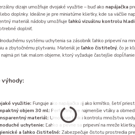
erzálny dizajn umožňuje dvojaké využitie – buď ako
napájačka
pre
ebo doplnky. Ideálne je pre miniatúrne klietky, kde sa väčšie n
entný materiál nádoby umožňuje
ľahkú vizuálnu kontrolu hla
otrebné doplniť.
noduchému systému uchytenia sa zásobník ľahko pripevní na mrež
iu a zbytočnému plytvaniu. Materiál je
ľahko čistiteľný
, čo je 
, najmä pri tak malom objeme, ktorý vyžaduje častejšie dopĺňanie 
 výhody:
jaké využitie:
Funguje ako napájačka aj ako krmítko, šetrí priest
mpaktný objem 30 ml:
Perfektný pre najmenšie vtáky a obmedz
nsparentný materiál:
Umožňuje ľahkú kontrolu množstva vody
noduché uchytenie:
Ľahko a pevne sa pripevní na mreže klietky
ienické a ľahko čistiteľné:
Zabezpečuje čistotu prostredia pre