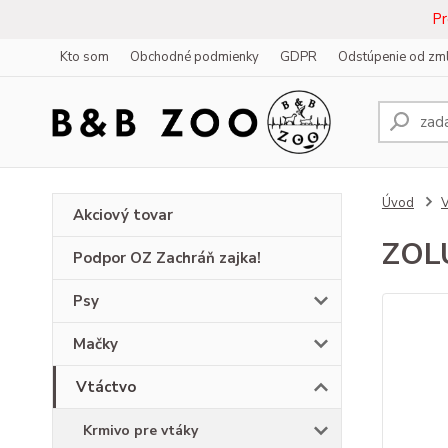
Pr
Kto som
Obchodné podmienky
GDPR
Odstúpenie od zm
Úvod
V
Akciový tovar
ZOLU
Podpor OZ Zachráň zajka!
Psy
Mačky
Vtáctvo
Krmivo pre vtáky