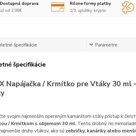
Dostupná doprava
Rôzne formy platby
už od 2,99€
1/3, splátky, krypto
etné špecifikácie
Parametre
tné špecifikácie
 Napájačka / Krmítko pre Vtáky 30 ml –
ky
te svojim najmenším opereným kamarátom stály prístup k čerst
kou / Krmítkom s objemom 30 ml
. Tento drobný, no mimoriadn
 najmenšie druhy vtákov, ako sú
zebričky, kanáriky alebo menši