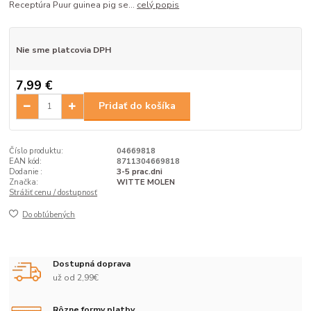
Receptúra Puur guinea pig se...
celý popis
Nie sme platcovia DPH
7,99 €
Pridať do košíka
Číslo produktu:
04669818
EAN kód:
8711304669818
Dodanie :
3-5 prac.dni
Značka:
WITTE MOLEN
Strážiť cenu / dostupnosť
Do obľúbených
Dostupná doprava
už od 2,99€
Rôzne formy platby