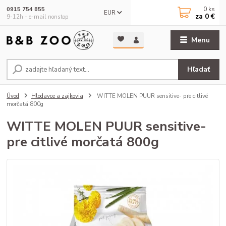
0
ks
0915 754 855
EUR
za
0 €
9-12h - e-mail nonstop
Menu
Hľadať
Úvod
Hlodavce a zajkovia
WITTE MOLEN PUUR sensitive- pre citlivé
morčatá 800g
WITTE MOLEN PUUR sensitive-
pre citlivé morčatá 800g