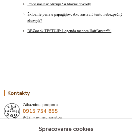
Prečo nás psy olizujú? 4 hlavné dôvody
Šklbanie peria u papagájov: Ako zastaviť tento nebezpečný
zlozvyk?
BBZoo.sk TESTUJE: Legenda menom HairBuster™.
Kontakty
Zákaznícka podpora
0915 754 855
9-12h - e-mail nonstop
Spracovanie cookies
eshop@bbzoo.sk