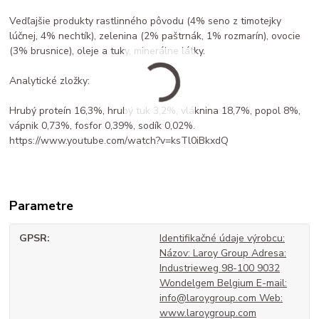
Vedľajšie produkty rastlinného pôvodu (4% seno z timotejky
lúčnej, 4% nechtík), zelenina (2% paštrnák, 1% rozmarín), ovocie
(3% brusnice), oleje a tuky, minerálne látky.
Analytické zložky:
Hrubý proteín 16,3%, hrubý tuk 3,2%, vláknina 18,7%, popol 8%,
vápnik 0,73%, fosfor 0,39%, sodík 0,02%.
https://www.youtube.com/watch?v=ksTl0iBkxdQ
Parametre
GPSR
Identifikačné údaje výrobcu:
Názov: Laroy Group Adresa:
Industrieweg 98-100 9032
Wondelgem Belgium E-mail:
info@laroygroup.com Web:
www.laroygroup.com