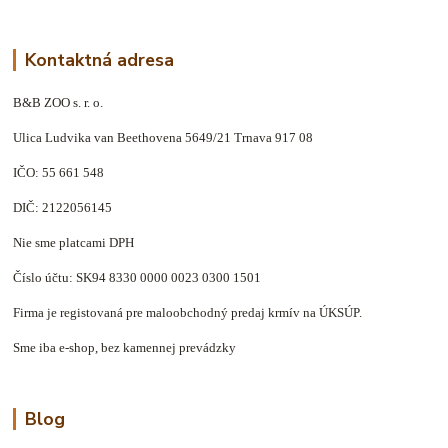
Kontaktná adresa
B&B ZOO s. r. o.
Ulica Ludvika van Beethovena 5649/21 Trnava 917 08
IČO: 55 661 548
DIČ: 2122056145
Nie sme platcami DPH
Číslo účtu: SK94 8330 0000 0023 0300 1501
Firma je registovaná pre maloobchodný predaj krmív na ÚKSÚP.
Sme iba e-shop, bez kamennej prevádzky
Blog