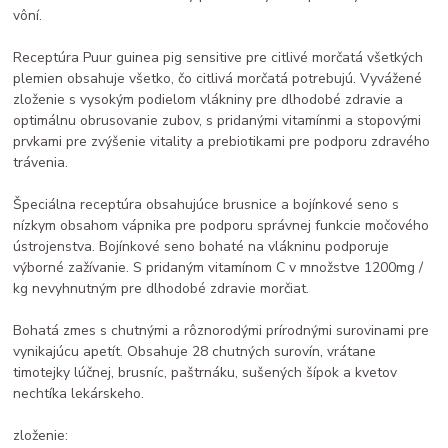
vôní.
Receptúra Puur guinea pig sensitive pre citlivé morčatá všetkých
plemien obsahuje všetko, čo citlivá morčatá potrebujú. Vyvážené
zloženie s vysokým podielom vlákniny pre dlhodobé zdravie a
optimálnu obrusovanie zubov, s pridanými vitamínmi a stopovými
prvkami pre zvýšenie vitality a prebiotikami pre podporu zdravého
trávenia.
Špeciálna receptúra obsahujúce brusnice a bojínkové seno s
nízkym obsahom vápnika pre podporu správnej funkcie močového
ústrojenstva. Bojínkové seno bohaté na vlákninu podporuje
výborné zažívanie. S pridaným vitamínom C v množstve 1200mg /
kg nevyhnutným pre dlhodobé zdravie morčiat.
Bohatá zmes s chutnými a rôznorodými prírodnými surovinami pre
vynikajúcu apetít. Obsahuje 28 chutných surovín, vrátane
timotejky lúčnej, brusníc, paštrnáku, sušených šípok a kvetov
nechtíka lekárskeho.
zloženie: