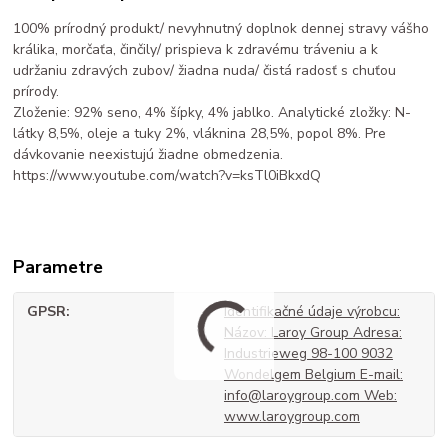
100% prírodný produkt/ nevyhnutný doplnok dennej stravy vášho
králika, morčaťa, činčily/ prispieva k zdravému tráveniu a k
udržaniu zdravých zubov/ žiadna nuda/ čistá radosť s chuťou
prírody.
Zloženie: 92% seno, 4% šípky, 4% jablko. Analytické zložky: N-
látky 8,5%, oleje a tuky 2%, vláknina 28,5%, popol 8%. Pre
dávkovanie neexistujú žiadne obmedzenia.
https://www.youtube.com/watch?v=ksTl0iBkxdQ
Parametre
GPSR
Identifikačné údaje výrobcu:
Názov: Laroy Group Adresa:
Industrieweg 98-100 9032
Wondelgem Belgium E-mail:
info@laroygroup.com Web:
www.laroygroup.com