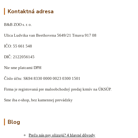
Kontaktná adresa
B&B ZOO s. r. o.
Ulica Ludvika van Beethovena 5649/21 Trnava 917 08
IČO: 55 661 548
DIČ: 2122056145
Nie sme platcami DPH
Číslo účtu: SK94 8330 0000 0023 0300 1501
Firma je registovaná pre maloobchodný predaj krmív na ÚKSÚP.
Sme iba e-shop, bez kamennej prevádzky
Blog
Prečo nás psy olizujú? 4 hlavné dôvody