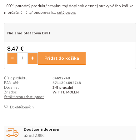
100% prírodný produkt/ nevyhnutný doplnok dennej stravy vášho králika,
morčaťa, činčily/ prispieva k...
celý popis
Nie sme platcovia DPH
8,47 €
Pridať do košíka
Číslo produktu:
04692748
EAN kód:
8711304692748
Dodanie :
3-5 prac.dni
Značka:
WITTE MOLEN
Strážiť cenu / dostupnosť
Do obľúbených
Dostupná doprava
už od 2,99€