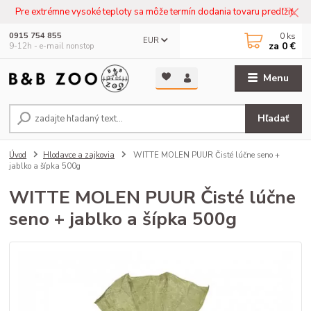
Pre extrémne vysoké teploty sa môže termín dodania tovaru predľžiť.
0
ks
0915 754 855
EUR
za
0 €
9-12h - e-mail nonstop
Menu
Hľadať
Úvod
Hlodavce a zajkovia
WITTE MOLEN PUUR Čisté lúčne seno +
jablko a šípka 500g
WITTE MOLEN PUUR Čisté lúčne
seno + jablko a šípka 500g