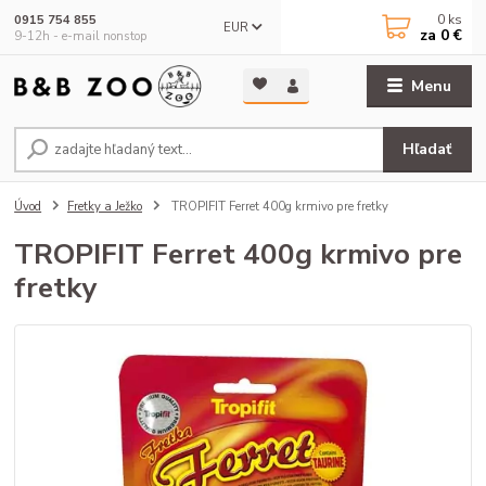
0
ks
0915 754 855
EUR
za
0 €
9-12h - e-mail nonstop
Menu
Hľadať
Úvod
Fretky a Ježko
TROPIFIT Ferret 400g krmivo pre fretky
TROPIFIT Ferret 400g krmivo pre
fretky