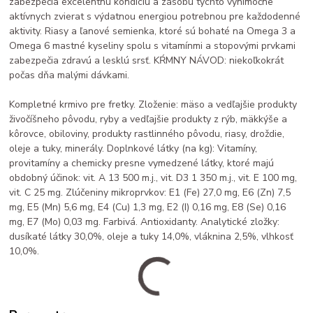
zabezpečia excelentnú kondíciu a zásobu týchto výnimočne
aktívnych zvierat s výdatnou energiou potrebnou pre každodenné
aktivity. Riasy a ľanové semienka, ktoré sú bohaté na Omega 3 a
Omega 6 mastné kyseliny spolu s vitamínmi a stopovými prvkami
zabezpečia zdravú a lesklú srsť. KŔMNY NÁVOD: niekoľkokrát
počas dňa malými dávkami.
Kompletné krmivo pre fretky. Zloženie: mäso a vedľajšie produkty
živočíšneho pôvodu, ryby a vedľajšie produkty z rýb, mäkkýše a
kôrovce, obiloviny, produkty rastlinného pôvodu, riasy, droždie,
oleje a tuky, minerály. Doplnkové látky (na kg): Vitamíny,
provitamíny a chemicky presne vymedzené látky, ktoré majú
obdobný účinok: vit. A 13 500 m.j., vit. D3 1 350 m.j., vit. E 100 mg,
vit. C 25 mg. Zlúčeniny mikroprvkov: E1 (Fe) 27,0 mg, E6 (Zn) 7,5
mg, E5 (Mn) 5,6 mg, E4 (Cu) 1,3 mg, E2 (I) 0,16 mg, E8 (Se) 0,16
mg, E7 (Mo) 0,03 mg. Farbivá. Antioxidanty. Analytické zložky:
dusíkaté látky 30,0%, oleje a tuky 14,0%, vláknina 2,5%, vlhkosť
10,0%.