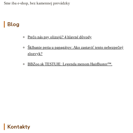
Sme iba e-shop, bez kamennej prevádzky
Blog
Prečo nás psy olizujú? 4 hlavné dôvody
Šklbanie peria u papagájov: Ako zastaviť tento nebezpečný
zlozvyk?
BBZoo.sk TESTUJE: Legenda menom HairBuster™.
Kontakty