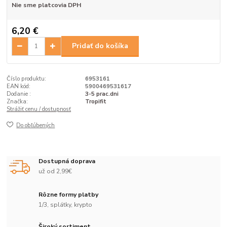
Nie sme platcovia DPH
6,20 €
Pridať do košíka
Číslo produktu:
6953161
EAN kód:
5900469531617
Dodanie :
3-5 prac.dni
Značka:
Tropifit
Strážiť cenu / dostupnosť
Do obľúbených
Dostupná doprava
už od 2,99€
Rôzne formy platby
1/3, splátky, krypto
Široký sortiment