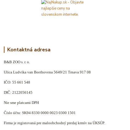
Kontaktná adresa
B&B ZOO s. r. o.
Ulica Ludvika van Beethovena 5649/21 Trnava 917 08
IČO: 55 661 548
DIČ: 2122056145
Nie sme platcami DPH
Číslo účtu: SK94 8330 0000 0023 0300 1501
Firma je registovaná pre maloobchodný predaj krmív na ÚKSÚP.