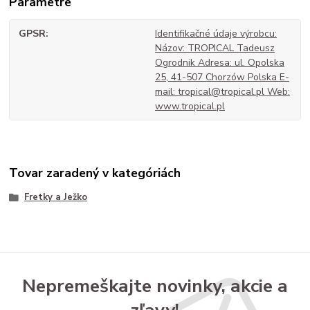
Parametre
GPSR
Identifikačné údaje výrobcu:
Názov: TROPICAL Tadeusz
Ogrodnik Adresa: ul. Opolska
25, 41-507 Chorzów Polska E-
mail: tropical@tropical.pl Web:
www.tropical.pl
Tovar zaradený v kategóriách
Fretky a Ježko
Nepremeškajte novinky, akcie a
zľavy!