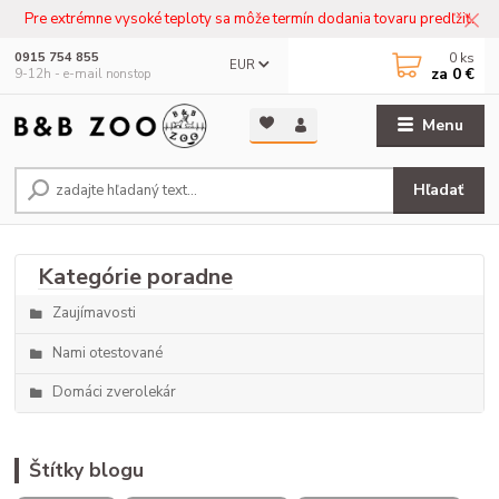
Pre extrémne vysoké teploty sa môže termín dodania tovaru predľžiť.
0
ks
0915 754 855
EUR
za
0 €
9-12h - e-mail nonstop
Menu
Hľadať
Zaujímavosti
Nami otestované
Domáci zverolekár
Štítky blogu