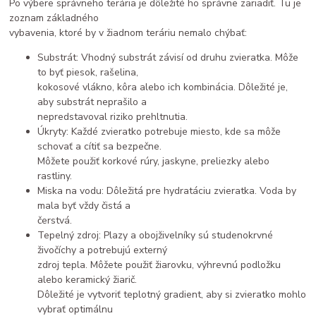
Po výbere správneho terária je dôležité ho správne zariadiť. Tu je
zoznam základného
vybavenia, ktoré by v žiadnom teráriu nemalo chýbať:
Substrát: Vhodný substrát závisí od druhu zvieratka. Môže
to byť piesok, rašelina,
kokosové vlákno, kôra alebo ich kombinácia. Dôležité je,
aby substrát neprašilo a
nepredstavoval riziko prehltnutia.
Úkryty: Každé zvieratko potrebuje miesto, kde sa môže
schovať a cítiť sa bezpečne.
Môžete použiť korkové rúry, jaskyne, preliezky alebo
rastliny.
Miska na vodu: Dôležitá pre hydratáciu zvieratka. Voda by
mala byť vždy čistá a
čerstvá.
Tepelný zdroj: Plazy a obojživelníky sú studenokrvné
živočíchy a potrebujú externý
zdroj tepla. Môžete použiť žiarovku, výhrevnú podložku
alebo keramický žiarič.
Dôležité je vytvoriť teplotný gradient, aby si zvieratko mohlo
vybrať optimálnu