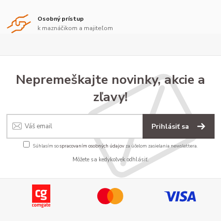
Osobný prístup
k maznáčikom a majiteľom
Nepremeškajte novinky, akcie a
zľavy!
Prihlásiť sa
Súhlasím so
spracovaním osobných údajov
za účelom zasielania newslettera.
Môžete sa kedykoľvek odhlásiť.