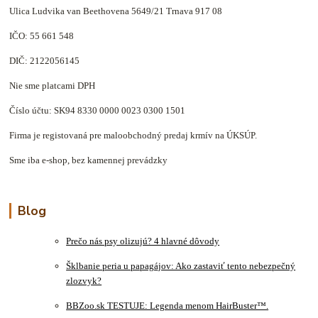
Ulica Ludvika van Beethovena 5649/21 Trnava 917 08
IČO: 55 661 548
DIČ: 2122056145
Nie sme platcami DPH
Číslo účtu: SK94 8330 0000 0023 0300 1501
Firma je registovaná pre maloobchodný predaj krmív na ÚKSÚP.
Sme iba e-shop, bez kamennej prevádzky
Blog
Prečo nás psy olizujú? 4 hlavné dôvody
Šklbanie peria u papagájov: Ako zastaviť tento nebezpečný
zlozvyk?
BBZoo.sk TESTUJE: Legenda menom HairBuster™.