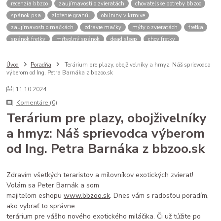
recenzia bbzoo
zaujímavosti o zvieratách
chovatelske potreby bbzoo
spánok psa
zloženie granúl
obilniny v krmive
zaujímavosti o mačkách
zdravie mačky
mýty o zvieratách
fretka
spánok fretky
mŕtvolný spánok
dead sleep
chov fretky
postroj pre psa
správanie psa
spomalovacia miska
bbzoo radi
ako zmerať psa
meranie náhubku
náhubok pre psa
Úvod
Poradňa
Terárium pre plazy, obojživelníky a hmyz: Náš sprievodca
výberom od Ing. Petra Barnáka z bbzoo.sk
veľkosť náhubku
kožený náhubok
plastový náhubok
dĺžka ňufáku
zmena času
zimný čas
letný čas
psy a mačky rutina
11
.
10
.
2024
stres u zvierat
spánok mačky
cirkadiánny rytmus
Komentáre (0)
pivovarské kvasnice
srsť pes
imunita zviera
Terárium pre plazy, obojživelníky
Saccharomyces cerevisiae
B vitamíny
doplnky pre zvieratá
a hmyz: Náš sprievodca výberom
zdravé trávenie
ako čítať obaly
kvalitné granule pre psa
od Ing. Petra Barnáka z bbzoo.sk
krmivo pre psa
analytické zložky
proteín v granulách
mačacie kŕmenie
mačacie fúzy
mačací spánok
mačacia hygiena
starostlivosť o mačku
Zdravím všetkých teraristov a milovníkov exotických zvierat!
Volám sa Peter Barnák a som
majiteľom eshopu
www.bbzoo.sk
. Dnes vám s radosťou poradím,
ako vybrať to správne
terárium pre vášho nového exotického miláčika. Či už túžite po