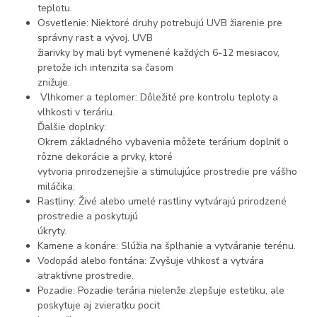
teplotu.
Osvetlenie: Niektoré druhy potrebujú UVB žiarenie pre
správny rast a vývoj. UVB
žiarivky by mali byť vymenené každých 6-12 mesiacov,
pretože ich intenzita sa časom
znižuje.
Vlhkomer a teplomer: Dôležité pre kontrolu teploty a
vlhkosti v teráriu.
Ďalšie doplnky:
Okrem základného vybavenia môžete terárium doplniť o
rôzne dekorácie a prvky, ktoré
vytvoria prirodzenejšie a stimulujúce prostredie pre vášho
miláčika:
Rastliny: Živé alebo umelé rastliny vytvárajú prirodzené
prostredie a poskytujú
úkryty.
Kamene a konáre: Slúžia na šplhanie a vytváranie terénu.
Vodopád alebo fontána: Zvyšuje vlhkosť a vytvára
atraktívne prostredie.
Pozadie: Pozadie terária nielenže zlepšuje estetiku, ale
poskytuje aj zvieratku pocit