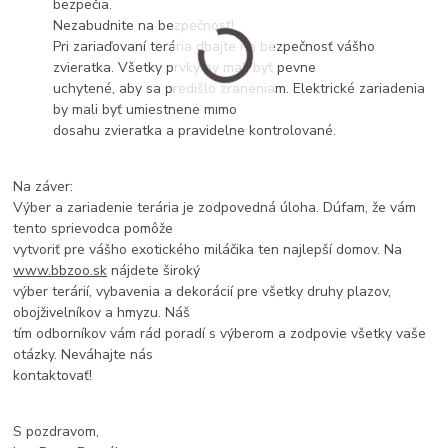
bezpečia.
Nezabudnite na bezpečnosť!
Pri zariaďovaní terária dbajte na bezpečnosť vášho
zvieratka. Všetky prvky by mali byť pevne
uchytené, aby sa predišlo zraneniam. Elektrické zariadenia
by mali byť umiestnené mimo
dosahu zvieratka a pravidelne kontrolované.
Na záver:
Výber a zariadenie terária je zodpovedná úloha. Dúfam, že vám
tento sprievodca pomôže
vytvoriť pre vášho exotického miláčika ten najlepší domov. Na
www.bbzoo.sk
nájdete široký
výber terárií, vybavenia a dekorácií pre všetky druhy plazov,
obojživelníkov a hmyzu. Náš
tím odborníkov vám rád poradí s výberom a zodpovie všetky vaše
otázky. Neváhajte nás
kontaktovať!
S pozdravom,