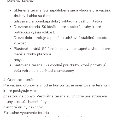
3. Materiál terária:
Sklenené teráriá: Sú najobľúbenejšie a vhodné pre väčšinu
druhov. Ľahko sa čistia,
udržiavajú a ponúkajú dobrý výhľad na vášho miláčika.
Drevené teráriá: Sú ideálne pre tropické druhy, ktoré
potrebujú vyššiu vlhkosť.
Drevo dobre izoluje a pomáha udržiavať stabilnú teplotu a
vlhkosť.
Plastové teráriá: Sú ľahké, cenovo dostupné a vhodné pre
menšie druhy plazov a
hmyzu.
Sieťované teráriá: Sú vhodné pre druhy, ktoré potrebujú
veľa vetrania, napríklad chameleóny.
4. Orientácia terária:
Pre väčšinu druhov je vhodné horizontálne orientované terárium,
ktoré poskytuje viac
priestoru na pohyb. Vertikálne teráriá sú vhodné pre stromové
druhy, ako sú chameleóny a
niektoré druhy gekonov.
Základné vybavenie terária: