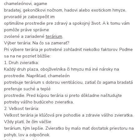
chameleónovi, agame
bradatej, gekončíkovi nočnom, hadovi alebo exotickom hmyze,
prvoradé je zabezpečiť im
optimálne prostredie pre zdravý a spokojný život. A k tomu vám
pomôže práve správne
zvolené a zariadené
terárium
.
Výber terária: Na čo sa zamerať?
Pri výbere terária je potrebné zohľadniť niekoľko faktorov. Poďme
sa na ne pozrieť bližšie:
1. Druh zvieratka:
Každý druh plaza, obojživelníka či hmyzu má iné nároky na
prostredie. Napríklad, chameleón
potrebuje terárium s dobrou ventiláciou, zatiaľ čo agama bradatá
preferuje suché a teplé
prostredie. Pred kúpou terária si preto dôkladne naštudujte
potreby vášho budúceho zvieratka.
2. Veľkosť terária:
Veľkosť terária je kľúčová pre pohodlie a zdravie vášho zvieratka.
Vždy platí, že čím väčšie
terárium, tým lepšie. Zvieratko by malo mať dostatok priestoru na
pohyb, lov a odpočinok.