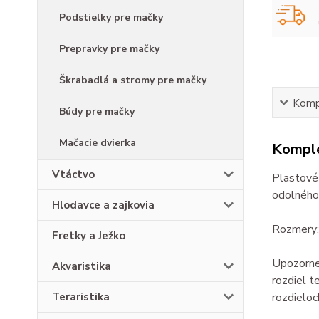
Podstielky pre mačky
Prepravky pre mačky
Škrabadlá a stromy pre mačky
Kompl
Búdy pre mačky
Mačacie dvierka
Komple
Vtáctvo
Plastové 
odolného 
Hlodavce a zajkovia
Rozmery:
Fretky a Ježko
Upozornen
Akvaristika
rozdiel t
rozdieloc
Teraristika