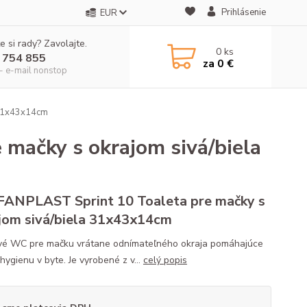
Prihlásenie
EUR
e si rady? Zavolajte.
0
ks
 754 855
za
0 €
- e-mail nonstop
 31x43x14cm
mačky s okrajom sivá/biela
ANPLAST Sprint 10 Toaleta pre mačky s
jom sivá/biela 31x43x14cm
vé WC pre mačku vrátane odnímateľného okraja pomáhajúce
hygienu v byte. Je vyrobené z v...
celý popis