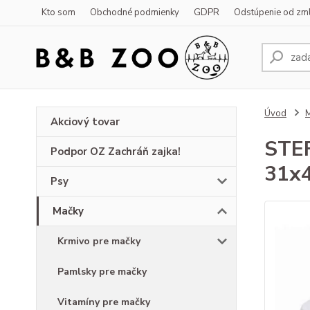
Kto som
Obchodné podmienky
GDPR
Odstúpenie od zm
Úvod
Akciový tovar
STEF
Podpor OZ Zachráň zajka!
31x
Psy
Mačky
Krmivo pre mačky
Pamlsky pre mačky
Vitamíny pre mačky