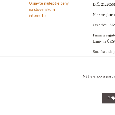
DIČ: 2122056
Nie sme plat
Číslo účtu: S
Firma je regis
krmív na ÚKS
Sme iba e-sho
Náš e-shop a partn
Pri
Copyright © 2025 Designed by B&B ZOO