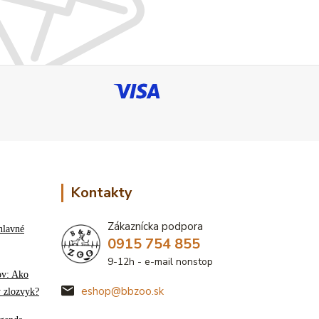
Kontakty
Zákaznícka podpora
hlavné
0915 754 855
9-12h - e-mail nonstop
ov: Ako
eshop@bbzoo.sk
ý zlozvyk?