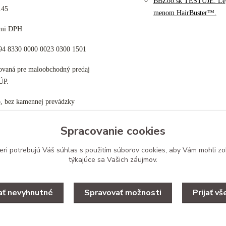
BBZoo.sk TESTUJE: Le
145
menom HairBuster™.
cami DPH
K94 8330 0000 0023 0300 1501
tovaná pre maloobchodný predaj
ÚP.
p, bez kamennej prevádzky
Spracovanie cookies
eri potrebujú Váš
súhlas
s použitím súborov cookies, aby Vám mohli zo
týkajúce sa Vašich záujmov.
Upravit zber cookies.
jať nevyhnutné
Spravovať možnosti
Prijať vš