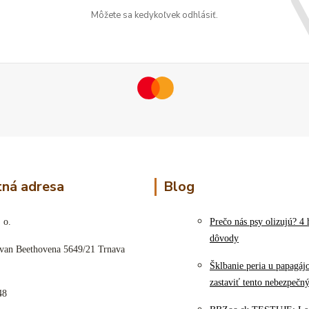
Môžete sa kedykoľvek odhlásiť.
ná adresa
Blog
 o.
Prečo nás psy olizujú? 4 
dôvody
 van Beethovena 5649/21 Trnava
Šklbanie peria u papagáj
zastaviť tento nebezpečn
48