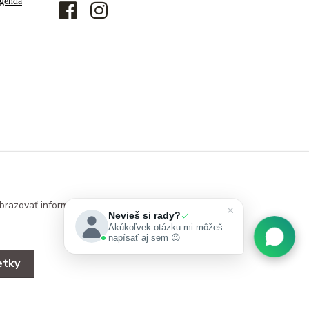
genda
brazovať informácie
Nevieš si rady?
Akúkoľvek otázku mi môžeš
napísať aj sem 😉
etky
Vytvorené na
Eshop-rychlo.sk