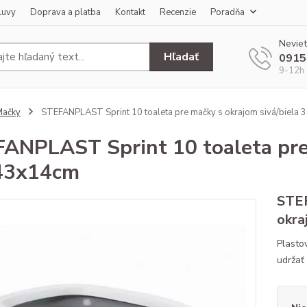
luvy
Doprava a platba
Kontakt
Recenzie
Poradňa
Neviet
Hľadať
0915
9-12h 
Mačky
STEFANPLAST Sprint 10 toaleta pre mačky s okrajom sivá/biela
ANPLAST Sprint 10 toaleta pre 
43x14cm
STEF
okra
Plasto
udržať 