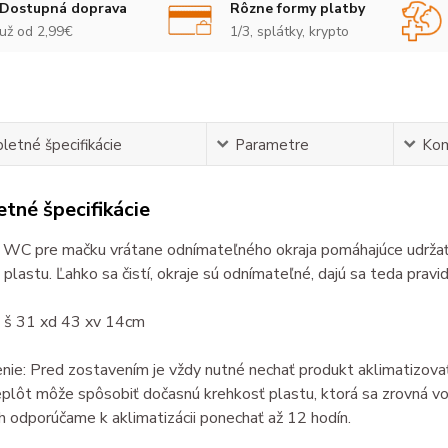
Dostupná doprava
Rôzne formy platby
už od 2,99€
1/3, splátky, krypto
etné špecifikácie
Parametre
Ko
tné špecifikácie
WC pre mačku vrátane odnímateľného okraja pomáhajúce udržať h
plastu. Ľahko sa čistí, okraje sú odnímateľné, dajú sa teda pravi
 š 31 xd 43 xv 14cm
ie: Pred zostavením je vždy nutné nechať produkt aklimatizovať
eplôt môže spôsobiť dočasnú krehkosť plastu, ktorá sa zrovná vo 
h odporúčame k aklimatizácii ponechať až 12 hodín.