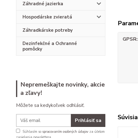
Záhradné jazierka
Hospodárske zvieratá
Param
Záhradkárske potreby
GPSR
Dezinfekčné a Ochranné
pomôcky
Nepremeškajte novinky, akcie
a zľavy!
Môžete sa kedykoľvek odhlásiť.
Súvisia
Prihlásiť sa
Súhlasím so
spracovaním osobných údajov
za účelom
zasielania newslettera.