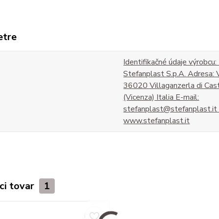
etre
Identifikačné údaje výrobcu:
Stefanplast S.p.A. Adresa: 
36020 Villaganzerla di Cas
(Vicenza) Italia E-mail:
stefanplast@stefanplast.i
www.stefanplast.it
ci tovar
1