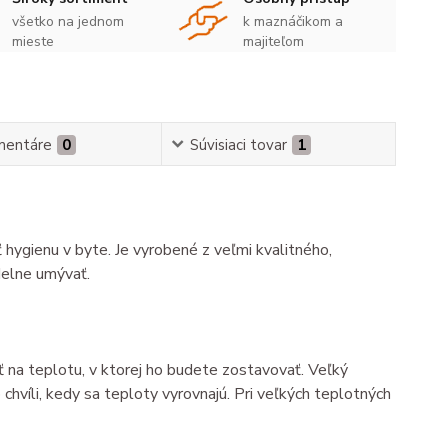
všetko na jednom
k maznáčikom a
mieste
majiteľom
mentáre
0
Súvisiaci tovar
1
ygienu v byte. Je vyrobené z veľmi kvalitného,
delne umývať.
 na teplotu, v ktorej ho budete zostavovať. Veľký
chvíli, kedy sa teploty vyrovnajú. Pri veľkých teplotných