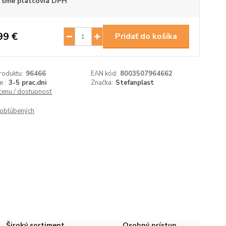
 sme platcovia DPH
99 €
Pridať do košíka
roduktu:
96466
EAN kód:
8003507964662
 :
3-5 prac.dni
Značka:
Stefanplast
 cenu / dostupnosť
obľúbených
Široký sortiment
Osobný prístup