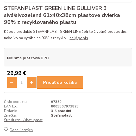
STEFANPLAST GREEN LINE GULLIVER 3
sivá/sivozelená 61x40x38cm plastové dvierka
90% z recyklovaného plastu
Kúpou produktu STEFANPLAST GREEN LINE šetríte životné prostredie,
nakoľko sa vyrába na 90% z recyklo...
celý popis
Nie sme platcovia DPH
29,99 €
Pridať do košíka
Číslo produktu:
97389
EAN kód:
8003507973893
Dodanie :
3-5 prac.dni
Značka:
Stefanplast
Strážiť cenu / dostupnosť
Do obľúbených