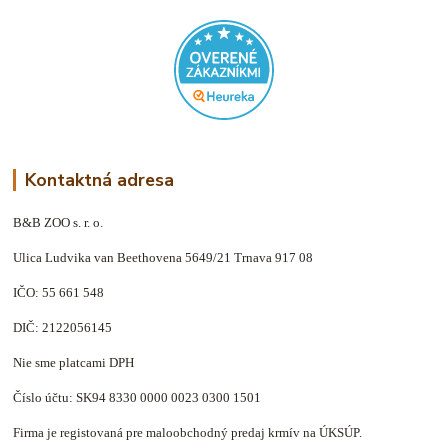
Kontaktná adresa
B&B ZOO s. r. o.
Ulica Ludvika van Beethovena 5649/21 Trnava 917 08
IČO: 55 661 548
DIČ: 2122056145
Nie sme platcami DPH
Číslo účtu: SK94 8330 0000 0023 0300 1501
Firma je registovaná pre maloobchodný predaj krmív na ÚKSÚP.