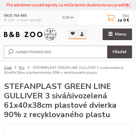
Pre extrémne vysoké teploty sa môže termín dodania tovaru predľžiť.
0
ks
0915 754 855
EUR
za
0 €
9-12h - e-mail nonstop
Menu
Hľadať
Úvod
Psy
STEFANPLAST GREEN LINE GULLIVER 3 sivá/sivozelená
61x40x38cm plastové dvierka 90% z recyklovaného plastu
STEFANPLAST GREEN LINE
GULLIVER 3 sivá/sivozelená
61x40x38cm plastové dvierka
90% z recyklovaného plastu