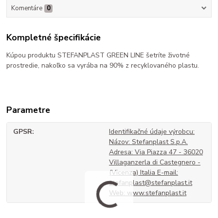
Komentáre
0
Kompletné špecifikácie
Kúpou produktu STEFANPLAST GREEN LINE šetríte životné
prostredie, nakoľko sa vyrába na 90% z recyklovaného plastu.
Parametre
GPSR
Identifikačné údaje výrobcu:
Názov: Stefanplast S.p.A.
Adresa: Via Piazza 47 - 36020
Villaganzerla di Castegnero -
(Vicenza) Italia E-mail:
stefanplast@stefanplast.it
Web: www.stefanplast.it