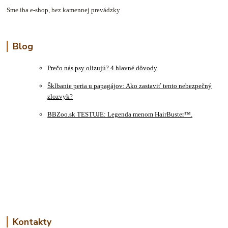
Sme iba e-shop, bez kamennej prevádzky
Blog
Prečo nás psy olizujú? 4 hlavné dôvody
Šklbanie peria u papagájov: Ako zastaviť tento nebezpečný
zlozvyk?
BBZoo.sk TESTUJE: Legenda menom HairBuster™.
Kontakty