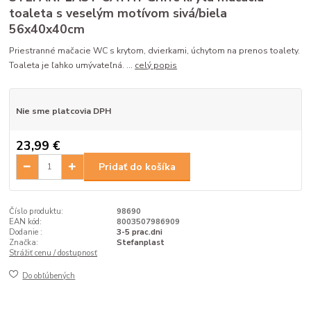
toaleta s veselým motívom sivá/biela
56x40x40cm
Priestranné mačacie WC s krytom, dvierkami, úchytom na prenos toalety.
Toaleta je ľahko umývateľná. ...
celý popis
Nie sme platcovia DPH
23,99 €
Pridať do košíka
Číslo produktu:
98690
EAN kód:
8003507986909
Dodanie :
3-5 prac.dni
Značka:
Stefanplast
Strážiť cenu / dostupnosť
Do obľúbených