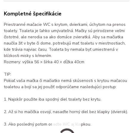
Kompletné špecifikácie
Priestranné mačacie WC s krytom, dvierkami, úchytom na prenos
toalety. Toaleta je ľahko umývateľná. Mačky sú prirodzene veľmi
čistotné, ale nerodia sa ako domáce zvieratká. Aby sa mačiatka
naučila žiť v byte či dome, potrebujú mať toaletu v miestnostiach,
kde trávia najviac času. Toaleta by nemala byť umiestnená v
blízkosti misky s kŕmením.
Rozmery: výška 56 × šírka 40 × dĺžka 40cm
TIP:
Pokiaľ vaša mačka či mačiatko nemá skúsenosti s krytou mačacou
toaletou a bojí sa jej použiť odporúčame nasledujúci postup:
1. Najskôr použite iba spodný diel toalety bez krytu.
2. Až si ho mačička osvojí, nasaďte horný diel bez klapky (dvierok).
3. Ako posledný potom osaďte WC aj klapkou.