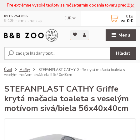
Pre extrémne vysoké teploty sa môže termín dodania tovaru predľžiť.
0
ks
0915 754 855
EUR
za
0 €
9-12h - e-mail nonstop
Menu
Hľadať
Úvod
Mačky
STEFANPLAST CATHY Griffe krytá mačacia toaleta s
veselým motívom sivá/biela 56x40x40cm
STEFANPLAST CATHY Griffe
krytá mačacia toaleta s veselým
motívom sivá/biela 56x40x40cm