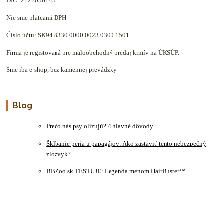
DIČ: 2122056145
Nie sme platcami DPH
Číslo účtu: SK94 8330 0000 0023 0300 1501
Firma je registovaná pre maloobchodný predaj krmív na ÚKSÚP.
Sme iba e-shop, bez kamennej prevádzky
Blog
Prečo nás psy olizujú? 4 hlavné dôvody
Šklbanie peria u papagájov: Ako zastaviť tento nebezpečný
zlozvyk?
BBZoo.sk TESTUJE: Legenda menom HairBuster™.