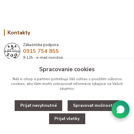
Kontakty
Zákaznícka podpora
0915 754 855
9-12h - e-mail nonstop
Spracovanie cookies
eshop@bbzoo.sk
Náš e-shop a partneri potrebujú Váš
súhlas
s použitím súborov
cookies, aby Vám mohli zobrazovať informácie týkajúce sa Vašich
záujmov.
Prijať nevyhnutné
Spravovať možnosti
Upravit zber cookies.
Prijať všetky
Copyright © 2025 Designed by B&B ZOO
Vytvorené na
Eshop-rychlo.sk