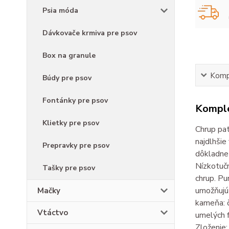
Psia móda
Dávkovače krmiva pre psov
Box na granule
Kompl
Búdy pre psov
Fontánky pre psov
Komple
Klietky pre psov
Chrup pat
najdlhšie
Prepravky pre psov
dôkladne 
Nízkotučn
Tašky pre psov
chrup. Pu
umožňujú 
Mačky
kameňa: č
Vtáctvo
umelých f
Zloženie: