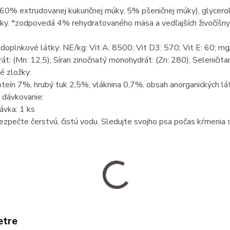
(60% extrudovanej kukuričnej múky, 5% pšeničnej múky), glycerol, 
uky. *zodpovedá 4% rehydratovaného mäsa a vedľajších živočíšny
doplnkové látky: NE/kg: Vit A: 8500; Vit D3: 570; Vit E: 60; mg/
t: (Mn: 12,5); Síran zinočnatý monohydrát: (Zn: 280); Seleničitan
é zložky:
teín 7%, hrubý tuk 2,5%, vláknina 0,7%, obsah anorganických lá
 dávkovanie:
ávka: 1 ks
zpečte čerstvú, čistú vodu. Sledujte svojho psa počas kŕmenia 
etre