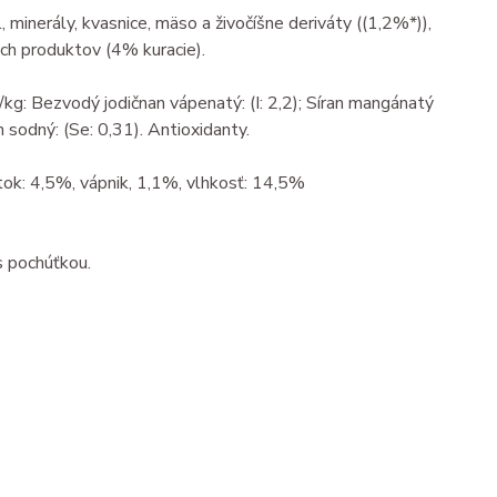
minerály, kvasnice, mäso a živočíšne deriváty ((1,2%*)),
ch produktov (4% kuracie).
kg: Bezvodý jodičnan vápenatý: (I: 2,2); Síran mangánatý
 sodný: (Se: 0,31). Antioxidanty.
tok: 4,5%, vápnik, 1,1%, vlhkosť: 14,5%
s pochúťkou.