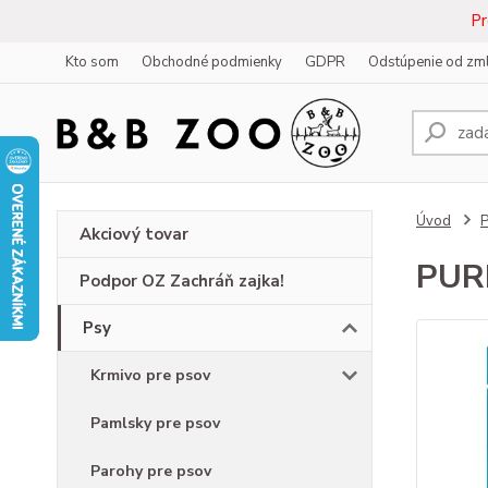
Pr
Kto som
Obchodné podmienky
GDPR
Odstúpenie od zm
Úvod
Akciový tovar
PUR
Podpor OZ Zachráň zajka!
Psy
Krmivo pre psov
Pamlsky pre psov
Parohy pre psov