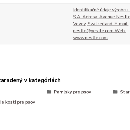
Identifikačné údaje výrobcu
S.A. Adresa: Avenue Nestl
Vevey, Switzerland. E-mail:
nestle@nestle.com Web:
www.nestle.com
zaradený v kategóriách
Pamlsky pre psov
Star
ie kosti pre psov