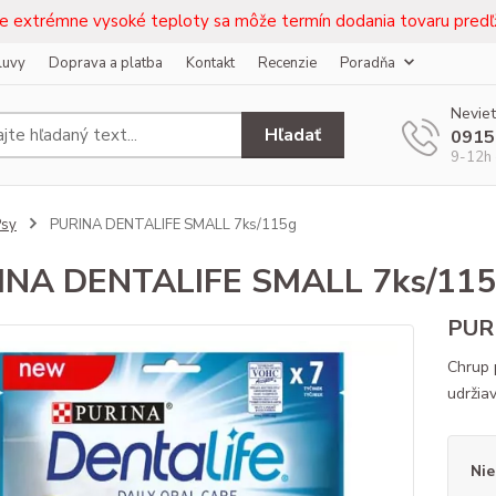
e extrémne vysoké teploty sa môže termín dodania tovaru predľž
luvy
Doprava a platba
Kontakt
Recenzie
Poradňa
Neviet
Hľadať
0915
9-12h 
Psy
PURINA DENTALIFE SMALL 7ks/115g
INA DENTALIFE SMALL 7ks/11
PUR
Chrup 
udržia
Nie