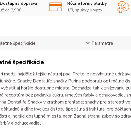
Dostupná doprava
Rôzne formy platby
už od 2,99€
1/3, splátky, krypto
etné špecifikácie
Parametre
tné špecifikácie
rí medzi najdôležitejšie nástroj psa. Preto je nevyhnutné udržia
 funkčné. Snacky Dentalife značky Purina podporujú optimálne či
vyčistiť aj horšie dostupné miesta. Dochádza tak k znižovaniu zu
á receptúra bez prídavku cukru, umelých farbív a ochucovadiel 
rina Dentalife Snacky v krátkom prehľade: snacky pre starostliv
dôkladnú a dlhotrvajúcu čistotu špeciálna štruktúra: pre dôklad
istí aj horšie dostupné miesta, napr. Zadnú stranu zubov so zdra
arbív a ochucovadiel