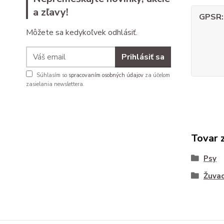
a zľavy!
GPSR
Môžete sa kedykoľvek odhlásiť.
Prihlásiť sa
Súhlasím so
spracovaním osobných údajov
za účelom
zasielania newslettera.
Tovar 
Psy
Žuvac