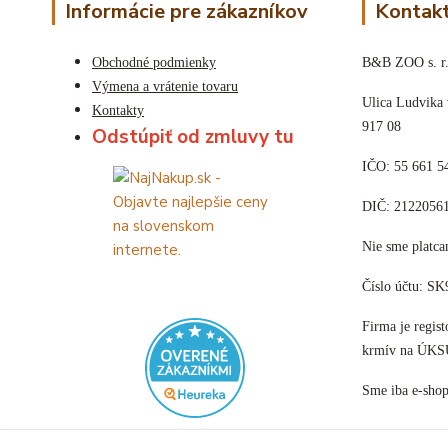
Informácie pre zákazníkov
Kontakt
Obchodné podmienky
B&B ZOO s. r.
Výmena a vrátenie tovaru
Ulica Ludvika
Kontakty
917 08
Odstúpiť od zmluvy tu
IČO: 55 661 5
DIČ: 2122056
Nie sme plat
Číslo účtu: S
Firma je regis
krmív na ÚKS
Sme iba e-sho