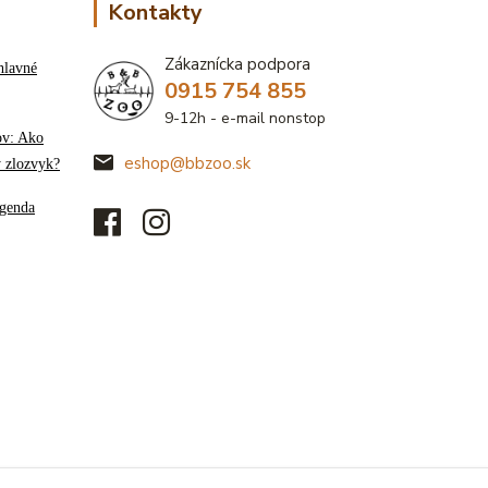
Kontakty
Zákaznícka podpora
hlavné
0915 754 855
9-12h - e-mail nonstop
ov: Ako
eshop@bbzoo.sk
ý zlozvyk?
genda