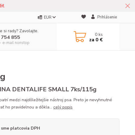
iť.
Prihlásenie
EUR
e si rady? Zavolajte.
0
ks
 754 855
za
0 €
- e-mail nonstop
5g
INA DENTALIFE SMALL 7ks/115g
patrí medzi najdôležitejšie nástroj psa. Preto je nevyhnutné
vať ho pravidelnou a dôkla...
celý popis
 sme platcovia DPH