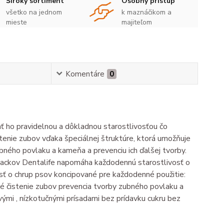
Široký sortiment
Osobný prístup
všetko na jednom
k maznáčikom a
mieste
majiteľom
Komentáre
0
vať ho pravidelnou a dôkladnou starostlivosťou čo
stenie zubov vďaka špeciálnej štruktúre, ktorá umožňuje
bného povlaku a kameňa a prevenciu ich ďalšej tvorby.
snackov Dentalife napomáha každodennú starostlivosť o
osť o chrup psov koncipované pre každodenné použitie:
né čistenie zubov prevencia tvorby zubného povlaku a
vými , nízkotučnými prísadami bez prídavku cukru bez