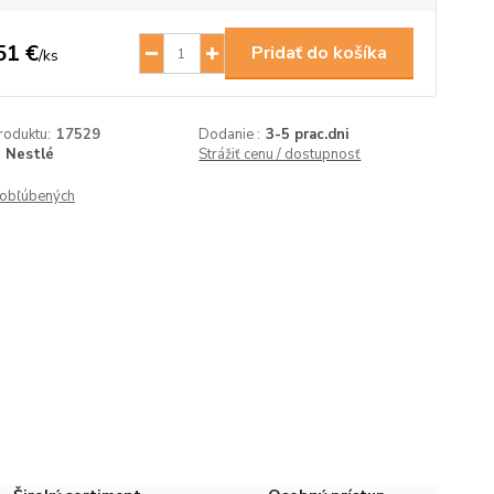
51 €
Pridať do košíka
/
ks
roduktu:
17529
Dodanie :
3-5 prac.dni
Nestlé
Strážiť cenu / dostupnosť
obľúbených