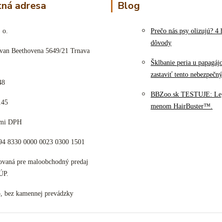
ná adresa
Blog
 o.
Prečo nás psy olizujú? 4 
dôvody
 van Beethovena 5649/21 Trnava
Šklbanie peria u papagáj
zastaviť tento nebezpečn
48
BBZoo.sk TESTUJE: Le
145
menom HairBuster™.
cami DPH
K94 8330 0000 0023 0300 1501
tovaná pre maloobchodný predaj
ÚP.
p, bez kamennej prevádzky