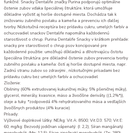
funkčné. Snacky Dentalife značky Purina podporujú optimálne
čistenie zubov vďaka špeciálnej štruktúre, ktorá umožňuje
dôkladne vyčistiť aj horšie dostupné miesta. Dochádza tak k
znižovaniu zubného povlaku a kameňa a prevenciu ich ďalšej
tvorby. Nízkotučná receptúra bez prídavku cukru, umelých farbív a
ochucovadiel snackov Dentalife napomáha každodennú
starostlivosť o chrup. Purina Dentalife Snacky v krátkom prehľade:
snacky pre starostlivosť o chrup psov koncipované pre
každodenné použitie: umožňujú dôkladnú a dlhotrvajúcu čistotu
špeciálna štruktúra: pre dôkladné čistenie zubov prevencia tvorby
zubného povlaku a kameňa: čistí aj horšie dostupné miesta, napr.
Zadnú stranu zubov so zdravými , nízkotučnými prísadami bez
prídavku cukru bez umelých farbív a ochucovadiel
Zloženie:
Obilniny (60% extrudovanej kukuričnej múky, 5% pšeničnej múky),
glycerol, minerály, kvasnice, mäso a živočíšne deriváty ((1,2%*)),
oleje a tuky. *zodpovedá 4% rehydratovaného mäsa a vedľajších
živočíšnych produktov (4% kuracie).
Prísady:
Výživové doplnkové látky: NE/kg: Vit A: 8500; Vit D3: 570; Vit E:
60; mg/kg: Bezvodý jodičnan vápenatý: (I: 2,2); Síran mangánatý
monohydrát: (Mn: 12,5); Síran zinočnatý monohydrát: (Zn: 280);