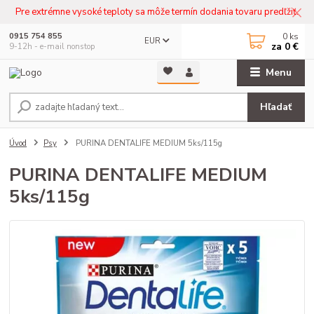
Pre extrémne vysoké teploty sa môže termín dodania tovaru predľžiť.
0
ks
0915 754 855
EUR
za
0 €
9-12h - e-mail nonstop
Menu
Hľadať
Úvod
Psy
PURINA DENTALIFE MEDIUM 5ks/115g
PURINA DENTALIFE MEDIUM
5ks/115g