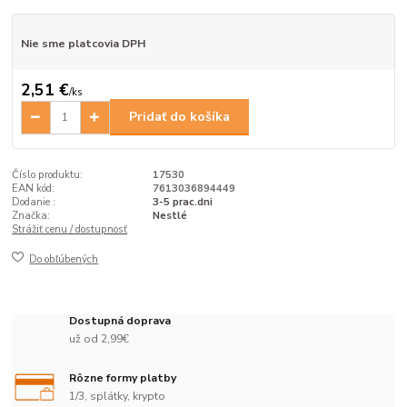
Nie sme platcovia DPH
2,51 €
/
ks
Pridať do košíka
Číslo produktu:
17530
EAN kód:
7613036894449
Dodanie :
3-5 prac.dni
Značka:
Nestlé
Strážiť cenu / dostupnosť
Do obľúbených
Dostupná doprava
už od 2,99€
Rôzne formy platby
1/3, splátky, krypto