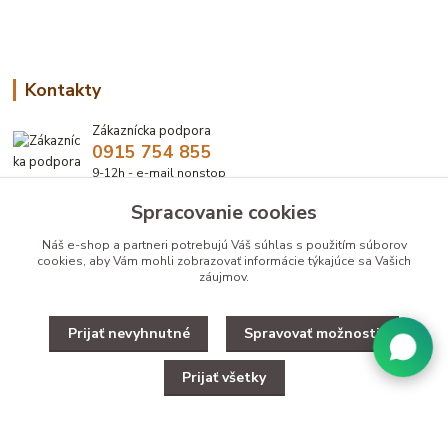
Kontakty
Zákaznícka podpora
0915 754 855
9-12h - e-mail nonstop
Spracovanie cookies
eshop@bbzoo.sk
Náš e-shop a partneri potrebujú Váš
súhlas
s použitím súborov
cookies, aby Vám mohli zobrazovať informácie týkajúce sa Vašich
záujmov.
Prijať nevyhnutné
Spravovať možnosti
Upravit zber cookies.
Prijať všetky
Copyright © 2025 Designed by B&B ZOO
Vytvorené na
Eshop-rychlo.sk