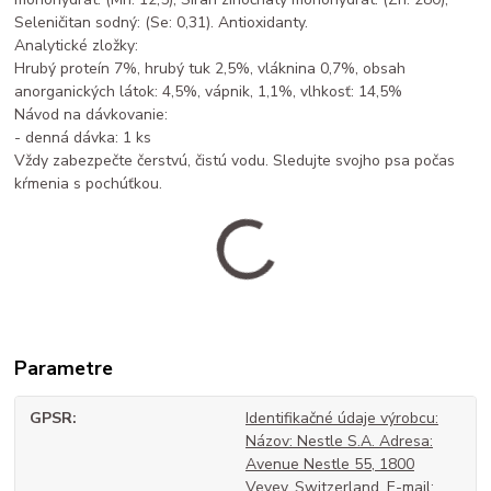
Seleničitan sodný: (Se: 0,31). Antioxidanty.
Analytické zložky:
Hrubý proteín 7%, hrubý tuk 2,5%, vláknina 0,7%, obsah
anorganických látok: 4,5%, vápnik, 1,1%, vlhkosť: 14,5%
Návod na dávkovanie:
- denná dávka: 1 ks
Vždy zabezpečte čerstvú, čistú vodu. Sledujte svojho psa počas
kŕmenia s pochúťkou.
Parametre
GPSR
Identifikačné údaje výrobcu:
Názov: Nestle S.A. Adresa:
Avenue Nestle 55, 1800
Vevey, Switzerland. E-mail: