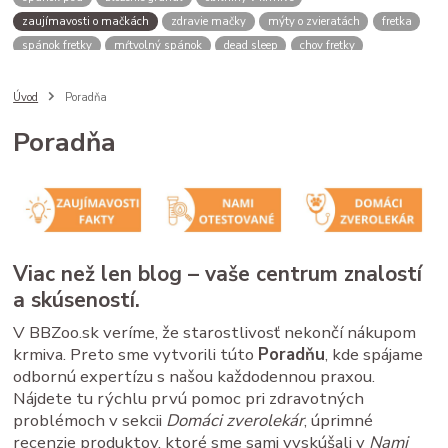
zaujímavosti o mačkách
zdravie mačky
mýty o zvieratách
fretka
spánok fretky
mŕtvolný spánok
dead sleep
chov fretky
postroj pre psa
správanie psa
spomalovacia miska
bbzoo radi
ako zmerať psa
meranie náhubku
náhubok pre psa
Úvod
Poradňa
veľkosť náhubku
kožený náhubok
plastový náhubok
dĺžka ňufáku
Poradňa
zmena času
zimný čas
letný čas
psy a mačky rutina
stres u zvierat
spánok mačky
cirkadiánny rytmus
pivovarské kvasnice
srsť pes
imunita zviera
Saccharomyces cerevisiae
B vitamíny
doplnky pre zvieratá
zdravé trávenie
ako čítať obaly
kvalitné granule pre psa
krmivo pre psa
analytické zložky
proteín v granulách
Viac než len blog – vaše centrum znalostí
mačacie kŕmenie
mačacie fúzy
mačací spánok
mačacia hygiena
a skúseností.
starostlivosť o mačku
V BBZoo.sk veríme, že starostlivosť nekončí nákupom
krmiva. Preto sme vytvorili túto
Poradňu
, kde spájame
odbornú expertízu s našou každodennou praxou.
Nájdete tu rýchlu prvú pomoc pri zdravotných
problémoch v sekcii
Domáci zverolekár
, úprimné
recenzie produktov, ktoré sme sami vyskúšali v
Nami