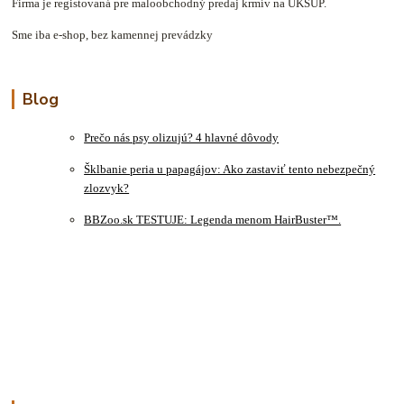
Firma je registovaná pre maloobchodný predaj krmív na ÚKSÚP.
Sme iba e-shop, bez kamennej prevádzky
Blog
Prečo nás psy olizujú? 4 hlavné dôvody
Šklbanie peria u papagájov: Ako zastaviť tento nebezpečný
zlozvyk?
BBZoo.sk TESTUJE: Legenda menom HairBuster™.