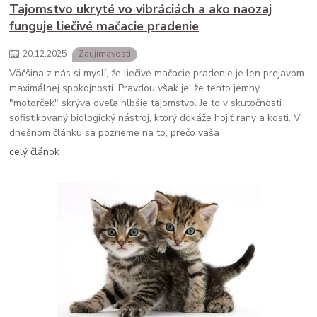
Tajomstvo ukryté vo vibráciách a ako naozaj
funguje liečivé mačacie pradenie
20
.
12
.
2025
Zaujímavosti
Väčšina z nás si myslí, že liečivé mačacie pradenie je len prejavom
maximálnej spokojnosti. Pravdou však je, že tento jemný
"motorček" skrýva oveľa hlbšie tajomstvo. Je to v skutočnosti
sofistikovaný biologický nástroj, ktorý dokáže hojiť rany a kosti. V
dnešnom článku sa pozrieme na to, prečo vaša
celý článok