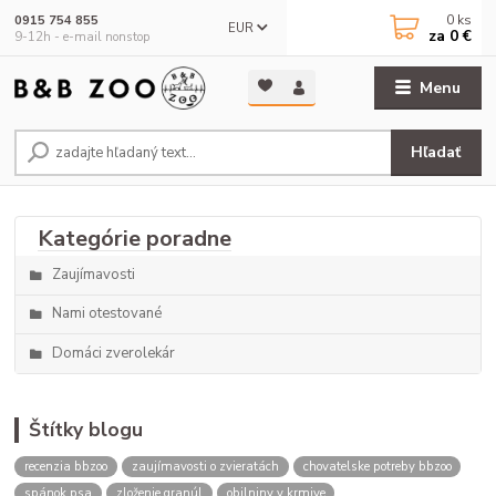
0
ks
0915 754 855
EUR
za
0 €
9-12h - e-mail nonstop
Menu
Hľadať
Zaujímavosti
Nami otestované
Domáci zverolekár
Štítky blogu
recenzia bbzoo
zaujímavosti o zvieratách
chovatelske potreby bbzoo
spánok psa
zloženie granúl
obilniny v krmive