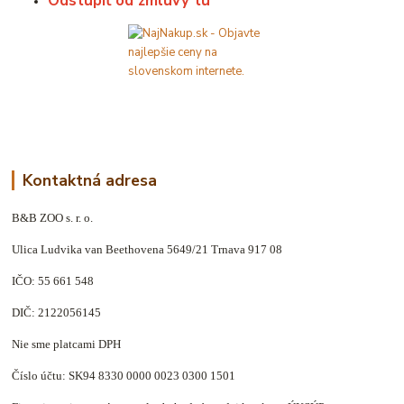
Odstúpiť od zmluvy tu
Kontaktná adresa
B&B ZOO s. r. o.
Ulica Ludvika van Beethovena 5649/21 Trnava 917 08
IČO: 55 661 548
DIČ: 2122056145
Nie sme platcami DPH
Číslo účtu: SK94 8330 0000 0023 0300 1501