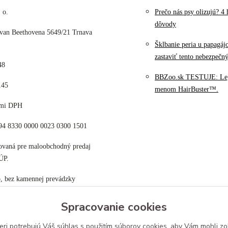
 o.
Prečo nás psy olizujú? 4 
dôvody
 van Beethovena 5649/21 Trnava
Šklbanie peria u papagáj
zastaviť tento nebezpečn
48
BBZoo.sk TESTUJE: Le
145
menom HairBuster™.
cami DPH
K94 8330 0000 0023 0300 1501
tovaná pre maloobchodný predaj
ÚP.
p, bez kamennej prevádzky
Spracovanie cookies
eri potrebujú Váš
súhlas
s použitím súborov cookies, aby Vám mohli zo