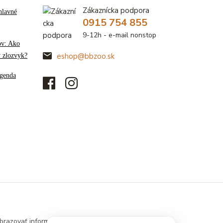
Zákaznícka podpora
hlavné
0915 754 855
9-12h - e-mail nonstop
ov: Ako
ý zlozvyk?
eshop@bbzoo.sk
genda
brazovať informácie