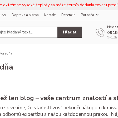
e extrémne vysoké teploty sa môže termín dodania tovaru predľž
luvy
Doprava a platba
Kontakt
Recenzie
Poradňa
Neviet
Hľadať
0915
9-12h 
Poradňa
adňa
než len blog – vaše centrum znalostí a s
.sk veríme, že starostlivosť nekončí nákupom krmiva.
 odbornú expertízu s našou každodennou praxou. Náj