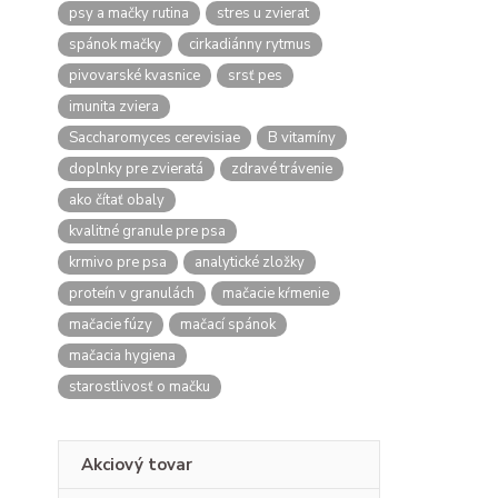
psy a mačky rutina
stres u zvierat
spánok mačky
cirkadiánny rytmus
pivovarské kvasnice
srsť pes
imunita zviera
Saccharomyces cerevisiae
B vitamíny
doplnky pre zvieratá
zdravé trávenie
ako čítať obaly
kvalitné granule pre psa
krmivo pre psa
analytické zložky
proteín v granulách
mačacie kŕmenie
mačacie fúzy
mačací spánok
mačacia hygiena
starostlivosť o mačku
Akciový tovar