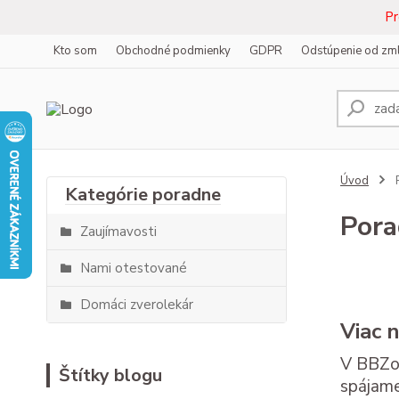
Pr
Kto som
Obchodné podmienky
GDPR
Odstúpenie od zm
Úvod
Por
Zaujímavosti
Nami otestované
Domáci zverolekár
Viac 
V BBZoo
Štítky blogu
spájame