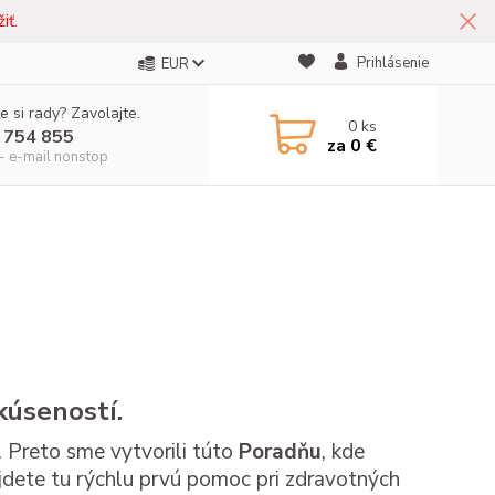
iť.
Prihlásenie
EUR
e si rady? Zavolajte.
0
ks
 754 855
za
0 €
- e-mail nonstop
kúseností.
 Preto sme vytvorili túto
Poradňu
, kde
dete tu rýchlu prvú pomoc pri zdravotných