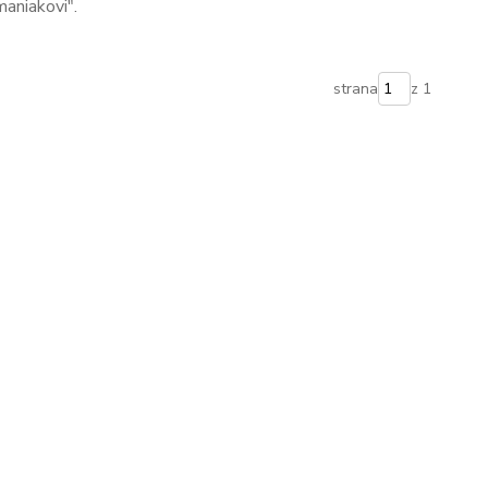
aniakovi".
strana
z 1