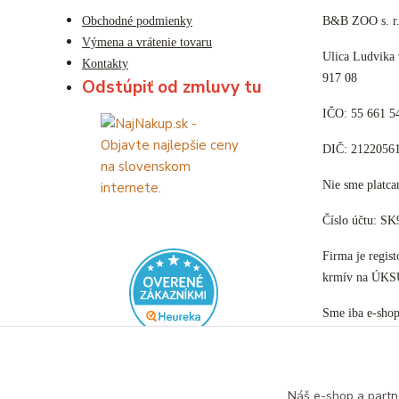
Obchodné podmienky
B&B ZOO s. r.
Výmena a vrátenie tovaru
Ulica Ludvika
Kontakty
917 08
Odstúpiť od zmluvy tu
IČO: 55 661 5
DIČ: 2122056
Nie sme plat
Číslo účtu: S
Firma je regis
krmív na ÚKS
Sme iba e-sho
Náš e-shop a partn