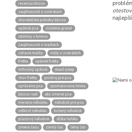
problém
recenzia bbzoo
otesto
zaujímavosti o zvieratách
najlepš
chovatelske potreby bbzoo
spánok psa
zloženie granúl
obilniny v krmive
zaujímavosti o mačkách
zdravie mačky
mýty o zvieratách
fretka
spánok fretky
mŕtvolný spánok
dead sleep
chov fretky
postroj pre psa
správanie psa
spomalovacia miska
bbzoo radi
ako zmerať psa
meranie náhubku
náhubok pre psa
veľkosť náhubku
kožený náhubok
plastový náhubok
dĺžka ňufáku
zmena času
zimný čas
letný čas