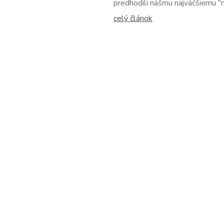
predhodili nášmu najväčšiemu "m
celý článok