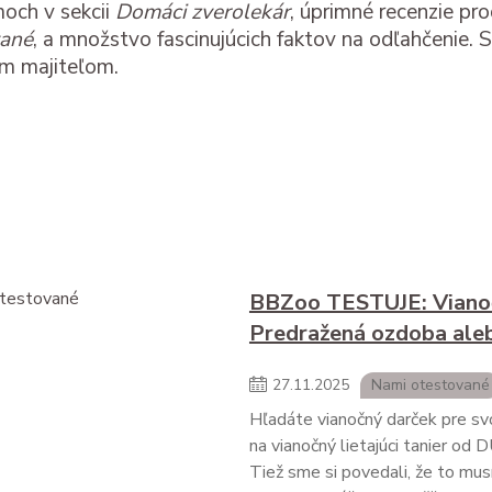
och v sekcii
Domáci zverolekár
, úprimné recenzie pr
vané
, a množstvo fascinujúcich faktov na odľahčenie.
ím majiteľom.
BBZoo TESTUJE: Viano
Predražená ozdoba aleb
27
.
11
.
2025
Nami otestované
Hľadáte vianočný darček pre svo
na vianočný lietajúci tanier od
Tiež sme si povedali, že to mus