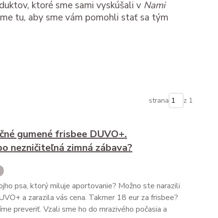
oduktov, ktoré sme sami vyskúšali v
Nami
 Sme tu, aby sme vám pomohli stať sa tým
strana
z 1
čné gumené frisbee DUVO+.
o nezničiteľná zimná zábava?
jho psa, ktorý miluje aportovanie? Možno ste narazili
 DUVO+ a zarazila vás cena. Takmer 18 eur za frisbee?
íme preveriť. Vzali sme ho do mrazivého počasia a