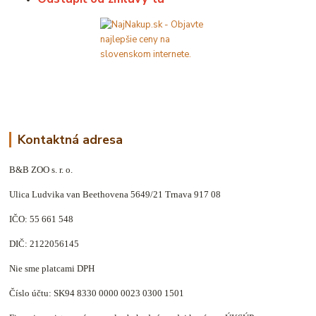
Kontaktná adresa
B&B ZOO s. r. o.
Ulica Ludvika van Beethovena 5649/21 Trnava 917 08
IČO: 55 661 548
DIČ: 2122056145
Nie sme platcami DPH
Číslo účtu: SK94 8330 0000 0023 0300 1501