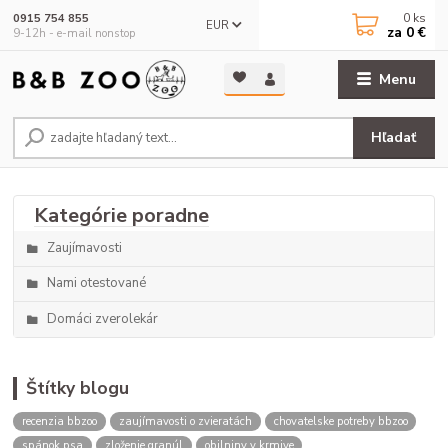
0
ks
0915 754 855
EUR
za
0 €
9-12h - e-mail nonstop
Menu
Hľadať
Zaujímavosti
Nami otestované
Domáci zverolekár
Štítky blogu
recenzia bbzoo
zaujímavosti o zvieratách
chovatelske potreby bbzoo
spánok psa
zloženie granúl
obilniny v krmive