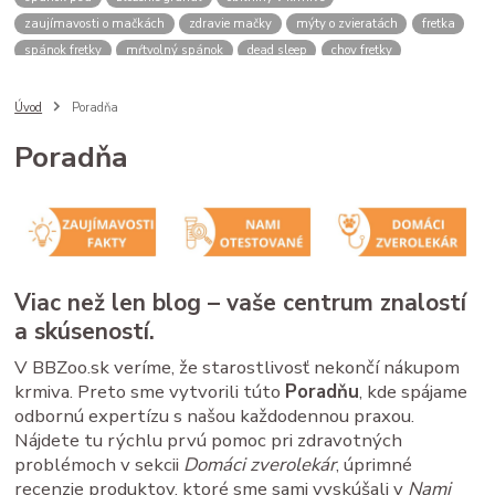
zaujímavosti o mačkách
zdravie mačky
mýty o zvieratách
fretka
spánok fretky
mŕtvolný spánok
dead sleep
chov fretky
postroj pre psa
správanie psa
spomalovacia miska
bbzoo radi
ako zmerať psa
meranie náhubku
náhubok pre psa
Úvod
Poradňa
veľkosť náhubku
kožený náhubok
plastový náhubok
dĺžka ňufáku
Poradňa
zmena času
zimný čas
letný čas
psy a mačky rutina
stres u zvierat
spánok mačky
cirkadiánny rytmus
pivovarské kvasnice
srsť pes
imunita zviera
Saccharomyces cerevisiae
B vitamíny
doplnky pre zvieratá
zdravé trávenie
ako čítať obaly
kvalitné granule pre psa
krmivo pre psa
analytické zložky
proteín v granulách
Viac než len blog – vaše centrum znalostí
mačacie kŕmenie
mačacie fúzy
mačací spánok
mačacia hygiena
a skúseností.
starostlivosť o mačku
V BBZoo.sk veríme, že starostlivosť nekončí nákupom
krmiva. Preto sme vytvorili túto
Poradňu
, kde spájame
odbornú expertízu s našou každodennou praxou.
Nájdete tu rýchlu prvú pomoc pri zdravotných
problémoch v sekcii
Domáci zverolekár
, úprimné
recenzie produktov, ktoré sme sami vyskúšali v
Nami