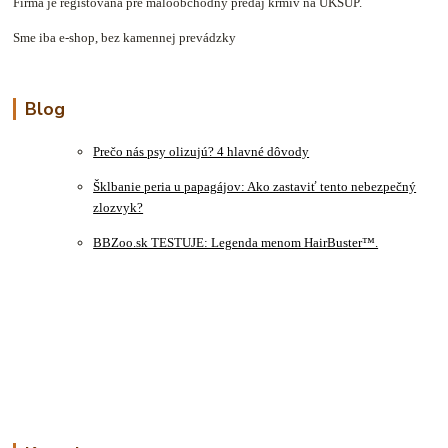
Firma je registovaná pre maloobchodný predaj krmív na ÚKSÚP.
Sme iba e-shop, bez kamennej prevádzky
Blog
Prečo nás psy olizujú? 4 hlavné dôvody
Šklbanie peria u papagájov: Ako zastaviť tento nebezpečný
zlozvyk?
BBZoo.sk TESTUJE: Legenda menom HairBuster™.