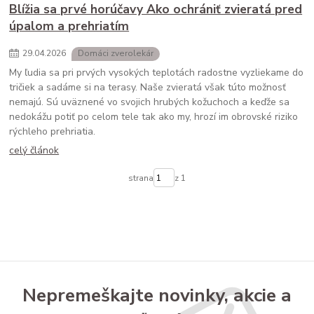
Blížia sa prvé horúčavy Ako ochrániť zvieratá pred
úpalom a prehriatím
29
.
04
.
2026
Domáci zverolekár
My ľudia sa pri prvých vysokých teplotách radostne vyzliekame do
tričiek a sadáme si na terasy. Naše zvieratá však túto možnosť
nemajú. Sú uväznené vo svojich hrubých kožuchoch a keďže sa
nedokážu potiť po celom tele tak ako my, hrozí im obrovské riziko
rýchleho prehriatia.
celý článok
strana
z 1
Nepremeškajte novinky, akcie a