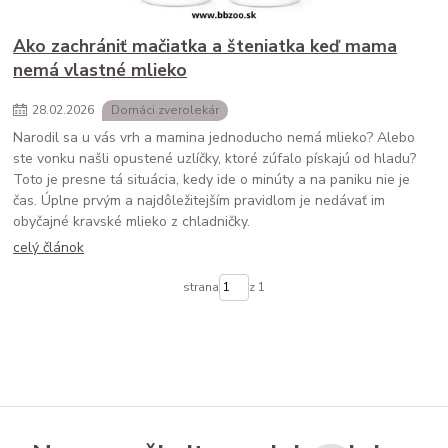
Ako zachrániť mačiatka a šteniatka keď mama
nemá vlastné mlieko
28
.
02
.
2026
Domáci zverolekár
Narodil sa u vás vrh a mamina jednoducho nemá mlieko? Alebo
ste vonku našli opustené uzlíčky, ktoré zúfalo pískajú od hladu?
Toto je presne tá situácia, kedy ide o minúty a na paniku nie je
čas. Úplne prvým a najdôležitejším pravidlom je nedávať im
obyčajné kravské mlieko z chladničky.
celý článok
strana
z 1