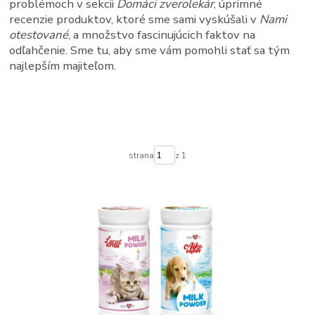
problémoch v sekcii
Domáci zverolekár
, úprimné
recenzie produktov, ktoré sme sami vyskúšali v
Nami
otestované
, a množstvo fascinujúcich faktov na
odľahčenie. Sme tu, aby sme vám pomohli stať sa tým
najlepším majiteľom.
strana
z 1