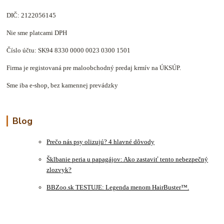
DIČ: 2122056145
Nie sme platcami DPH
Číslo účtu: SK94 8330 0000 0023 0300 1501
Firma je registovaná pre maloobchodný predaj krmív na ÚKSÚP.
Sme iba e-shop, bez kamennej prevádzky
Blog
Prečo nás psy olizujú? 4 hlavné dôvody
Šklbanie peria u papagájov: Ako zastaviť tento nebezpečný
zlozvyk?
BBZoo.sk TESTUJE: Legenda menom HairBuster™.