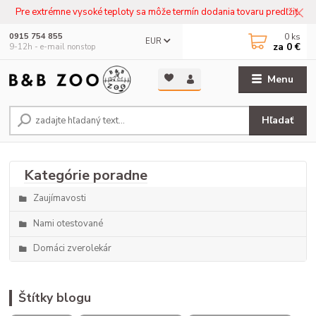
Pre extrémne vysoké teploty sa môže termín dodania tovaru predľžiť.
0
ks
0915 754 855
EUR
za
0 €
9-12h - e-mail nonstop
Menu
Hľadať
Zaujímavosti
Nami otestované
Domáci zverolekár
Štítky blogu