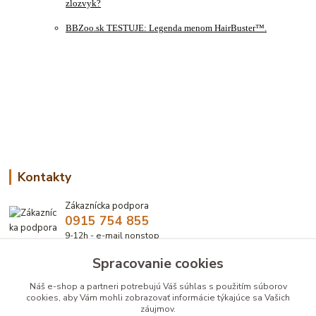
zlozvyk?
BBZoo.sk TESTUJE: Legenda menom HairBuster™.
Kontakty
Zákaznícka podpora
0915 754 855
9-12h - e-mail nonstop
Spracovanie cookies
eshop@bbzoo.sk
Náš e-shop a partneri potrebujú Váš
súhlas
s použitím súborov
cookies, aby Vám mohli zobrazovať informácie týkajúce sa Vašich
záujmov.