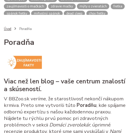
zaujímavosti o mačkách
zdravie mačky
mýty o zvieratách
fretka
spánok fretky
mŕtvolný spánok
dead sleep
chov fretky
postroj pre psa
správanie psa
spomalovacia miska
bbzoo radi
ako zmerať psa
meranie náhubku
náhubok pre psa
Úvod
Poradňa
veľkosť náhubku
kožený náhubok
plastový náhubok
dĺžka ňufáku
Poradňa
zmena času
zimný čas
letný čas
psy a mačky rutina
stres u zvierat
spánok mačky
cirkadiánny rytmus
pivovarské kvasnice
srsť pes
imunita zviera
Saccharomyces cerevisiae
B vitamíny
doplnky pre zvieratá
zdravé trávenie
ako čítať obaly
kvalitné granule pre psa
krmivo pre psa
analytické zložky
proteín v granulách
Viac než len blog – vaše centrum znalostí
mačacie kŕmenie
mačacie fúzy
mačací spánok
mačacia hygiena
a skúseností.
starostlivosť o mačku
V BBZoo.sk veríme, že starostlivosť nekončí nákupom
krmiva. Preto sme vytvorili túto
Poradňu
, kde spájame
odbornú expertízu s našou každodennou praxou.
Nájdete tu rýchlu prvú pomoc pri zdravotných
problémoch v sekcii
Domáci zverolekár
, úprimné
recenzie produktov, ktoré sme sami vyskúšali v
Nami