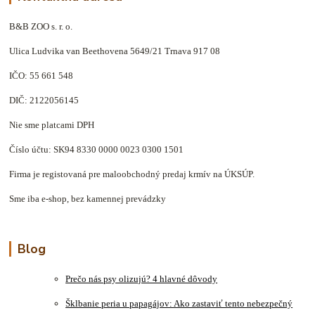
B&B ZOO s. r. o.
Ulica Ludvika van Beethovena 5649/21 Trnava 917 08
IČO: 55 661 548
DIČ: 2122056145
Nie sme platcami DPH
Číslo účtu: SK94 8330 0000 0023 0300 1501
Firma je registovaná pre maloobchodný predaj krmív na ÚKSÚP.
Sme iba e-shop, bez kamennej prevádzky
Blog
Prečo nás psy olizujú? 4 hlavné dôvody
Šklbanie peria u papagájov: Ako zastaviť tento nebezpečný