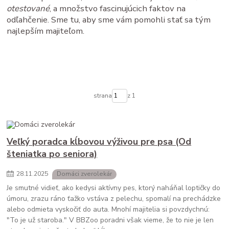
otestované
, a množstvo fascinujúcich faktov na
odľahčenie. Sme tu, aby sme vám pomohli stať sa tým
najlepším majiteľom.
strana
z 1
Veľký poradca kĺbovou výživou pre psa (Od
šteniatka po seniora)
28
.
11
.
2025
Domáci zverolekár
Je smutné vidieť, ako kedysi aktívny pes, ktorý naháňal loptičky do
úmoru, zrazu ráno ťažko vstáva z pelechu, spomalí na prechádzke
alebo odmieta vyskočiť do auta. Mnohí majitelia si povzdychnú:
"To je už staroba." V BBZoo poradni však vieme, že to nie je len