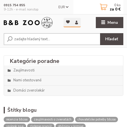
0
ks
0915 754 855
EUR
za
0 €
9-12h - e-mail nonstop
Menu
Hľadať
Zaujímavosti
Nami otestované
Domáci zverolekár
Štítky blogu
recenzia bbzoo
zaujímavosti o zvieratách
chovatelske potreby bbzoo
spánok psa
zloženie granúl
obilniny v krmive