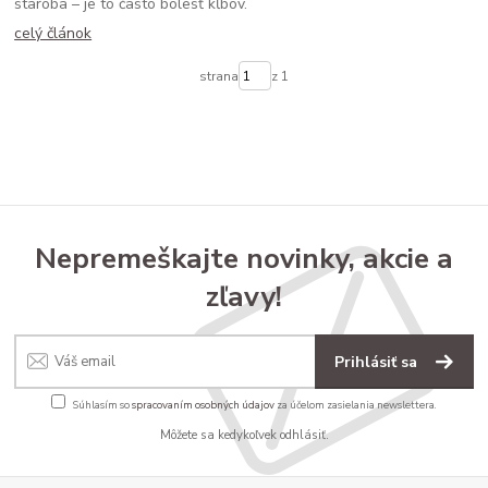
staroba – je to často bolesť kĺbov.
celý článok
strana
z 1
Nepremeškajte novinky, akcie a
zľavy!
Prihlásiť sa
Súhlasím so
spracovaním osobných údajov
za účelom zasielania newslettera.
Môžete sa kedykoľvek odhlásiť.