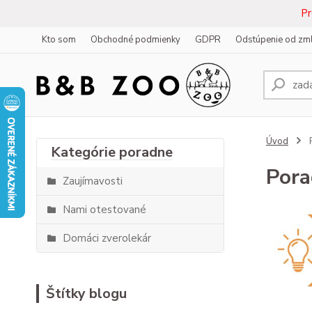
Pr
Kto som
Obchodné podmienky
GDPR
Odstúpenie od zm
Úvod
Por
Zaujímavosti
Nami otestované
Domáci zverolekár
Štítky blogu