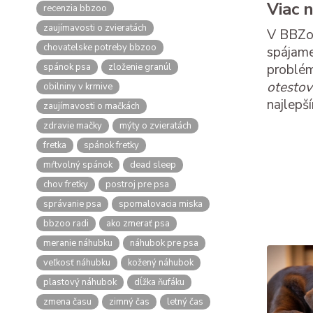
Viac 
recenzia bbzoo
zaujímavosti o zvieratách
V BBZoo
chovatelske potreby bbzoo
spájame
spánok psa
zloženie granúl
problém
otesto
obilniny v krmive
najlepš
zaujímavosti o mačkách
zdravie mačky
mýty o zvieratách
fretka
spánok fretky
mŕtvolný spánok
dead sleep
chov fretky
postroj pre psa
správanie psa
spomalovacia miska
bbzoo radi
ako zmerať psa
meranie náhubku
náhubok pre psa
veľkosť náhubku
kožený náhubok
plastový náhubok
dĺžka ňufáku
zmena času
zimný čas
letný čas