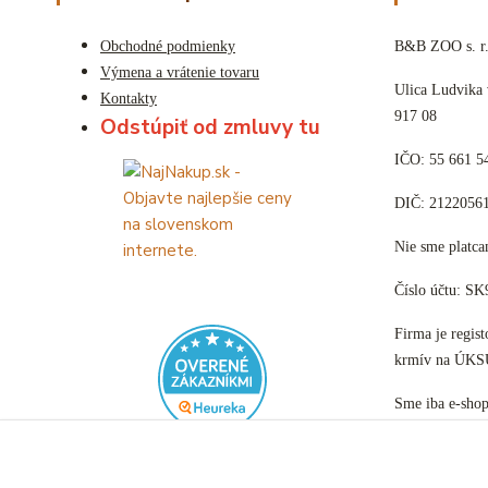
Obchodné podmienky
B&B ZOO s. r.
Výmena a vrátenie tovaru
Ulica Ludvika
Kontakty
917 08
Odstúpiť od zmluvy tu
IČO: 55 661 5
DIČ: 2122056
Nie sme plat
Číslo účtu: S
Firma je regis
krmív na ÚKS
Sme iba e-sho