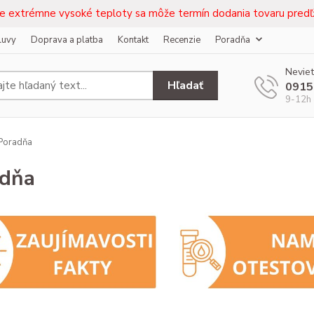
e extrémne vysoké teploty sa môže termín dodania tovaru predľž
luvy
Doprava a platba
Kontakt
Recenzie
Poradňa
Neviet
Hľadať
0915
9-12h 
Poradňa
adňa