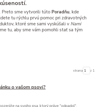
kúseností.
 Preto sme vytvorili túto
Poradňu
, kde
dete tu rýchlu prvú pomoc pri zdravotných
oduktov, ktoré sme sami vyskúšali v
Nami
 Sme tu, aby sme vám pomohli stať sa tým
strana
z 1
pánku o vašom psovi?
a pozeráte na svojho psa, ktorý práve "odpadol".