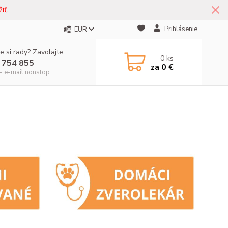
iť.
Prihlásenie
EUR
e si rady? Zavolajte.
0
ks
 754 855
za
0 €
- e-mail nonstop