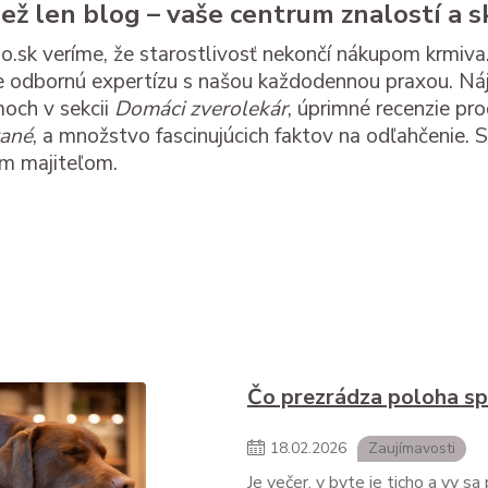
než len blog – vaše centrum znalostí a s
.sk veríme, že starostlivosť nekončí nákupom krmiva.
 odbornú expertízu s našou každodennou praxou. Náj
och v sekcii
Domáci zverolekár
, úprimné recenzie pr
vané
, a množstvo fascinujúcich faktov na odľahčenie.
ím majiteľom.
Čo prezrádza poloha s
18
.
02
.
2026
Zaujímavosti
Je večer, v byte je ticho a vy s