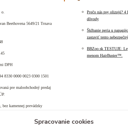
 o.
Prečo nás psy olizujú? 4 
dôvody
 van Beethovena 5649/21 Trnava
Šklbanie peria u papagáj
zastaviť tento nebezpečn
48
BBZoo.sk TESTUJE: Le
145
menom HairBuster™.
cami DPH
K94 8330 0000 0023 0300 1501
tovaná pre maloobchodný predaj
ÚP.
p, bez kamennej prevádzky
Spracovanie cookies