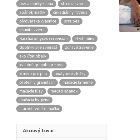
psy a mačky rutina
stres u zvierat
spánok mačky
cirkadiánny rytmus
pivovarské kvasnice
srsť pes
imunita zviera
Saccharomyces cerevisiae
B vitamíny
doplnky pre zvieratá
zdravé trávenie
ako čítať obaly
kvalitné granule pre psa
krmivo pre psa
analytické zložky
proteín v granulách
mačacie kŕmenie
mačacie fúzy
mačací spánok
mačacia hygiena
starostlivosť o mačku
Akciový tovar