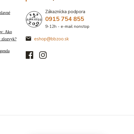
Zákaznícka podpora
hlavné
0915 754 855
9-12h - e-mail nonstop
ov: Ako
eshop@bbzoo.sk
ý zlozvyk?
genda