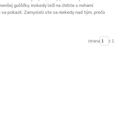
menšej guľôčky, inokedy leží na chrbte s nohami
e sa pokazil. Zamysleli ste sa niekedy nad tým, prečo
strana
z 1