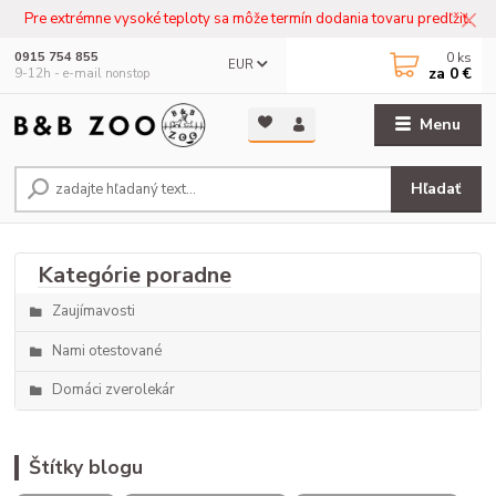
Pre extrémne vysoké teploty sa môže termín dodania tovaru predľžiť.
0
ks
0915 754 855
EUR
za
0 €
9-12h - e-mail nonstop
Menu
Hľadať
Zaujímavosti
Nami otestované
Domáci zverolekár
Štítky blogu