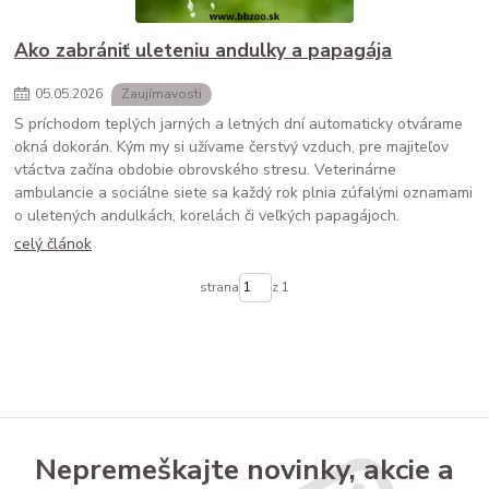
Ako zabrániť uleteniu andulky a papagája
05
.
05
.
2026
Zaujímavosti
S príchodom teplých jarných a letných dní automaticky otvárame
okná dokorán. Kým my si užívame čerstvý vzduch, pre majiteľov
vtáctva začína obdobie obrovského stresu. Veterinárne
ambulancie a sociálne siete sa každý rok plnia zúfalými oznamami
o uletených andulkách, korelách či veľkých papagájoch.
celý článok
strana
z 1
Nepremeškajte novinky, akcie a