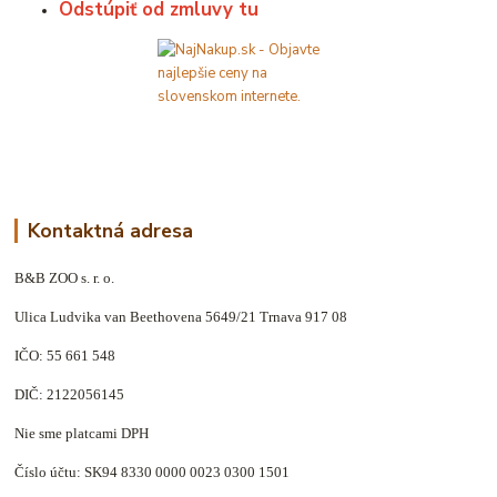
Odstúpiť od zmluvy tu
Kontaktná adresa
B&B ZOO s. r. o.
Ulica Ludvika van Beethovena 5649/21 Trnava 917 08
IČO: 55 661 548
DIČ: 2122056145
Nie sme platcami DPH
Číslo účtu: SK94 8330 0000 0023 0300 1501