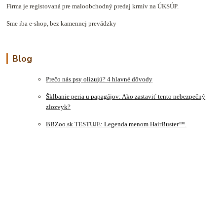
Firma je registovaná pre maloobchodný predaj krmív na ÚKSÚP.
Sme iba e-shop, bez kamennej prevádzky
Blog
Prečo nás psy olizujú? 4 hlavné dôvody
Šklbanie peria u papagájov: Ako zastaviť tento nebezpečný
zlozvyk?
BBZoo.sk TESTUJE: Legenda menom HairBuster™.