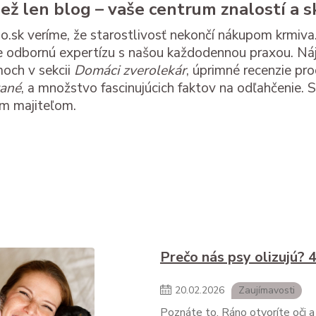
než len blog – vaše centrum znalostí a s
.sk veríme, že starostlivosť nekončí nákupom krmiva.
 odbornú expertízu s našou každodennou praxou. Náj
och v sekcii
Domáci zverolekár
, úprimné recenzie pr
vané
, a množstvo fascinujúcich faktov na odľahčenie.
ím majiteľom.
Prečo nás psy olizujú? 
20
.
02
.
2026
Zaujímavosti
Poznáte to. Ráno otvoríte oči a p