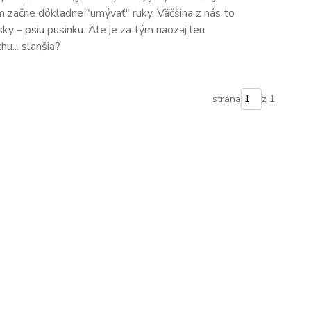
m začne dôkladne "umývať" ruky. Väčšina z nás to
ky – psiu pusinku. Ale je za tým naozaj len
u... slanšia?
strana
z 1