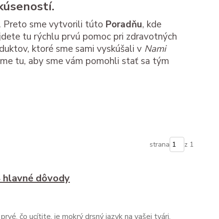
kúseností.
 Preto sme vytvorili túto
Poradňu
, kde
dete tu rýchlu prvú pomoc pri zdravotných
oduktov, ktoré sme sami vyskúšali v
Nami
 Sme tu, aby sme vám pomohli stať sa tým
strana
z 1
4 hlavné dôvody
rvé, čo ucítite, je mokrý drsný jazyk na vašej tvári.