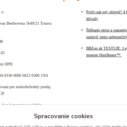
 o.
Prečo nás psy olizujú? 4 
dôvody
 van Beethovena 5649/21 Trnava
Šklbanie peria u papagáj
zastaviť tento nebezpečn
48
BBZoo.sk TESTUJE: Le
145
menom HairBuster™.
cami DPH
K94 8330 0000 0023 0300 1501
tovaná pre maloobchodný predaj
ÚP.
p, bez kamennej prevádzky
Spracovanie cookies
eri potrebujú Váš
súhlas
s použitím súborov cookies, aby Vám mohli zo