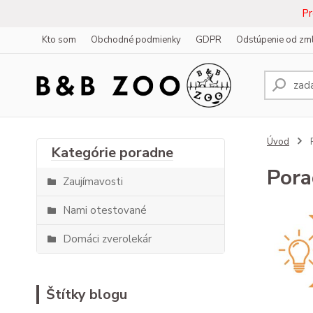
Pr
Kto som
Obchodné podmienky
GDPR
Odstúpenie od zm
Úvod
Por
Zaujímavosti
Nami otestované
Domáci zverolekár
Štítky blogu