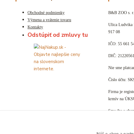
Obchodné podmienky
B&B ZOO s. r.
Výmena a vrátenie tovaru
Ulica Ludvika
Kontakty
917 08
Odstúpiť od zmluvy tu
IČO: 55 661 5
DIČ: 2122056
Nie sme plat
Číslo účtu: S
Firma je regis
krmív na ÚKS
Sme iba e-sho
Náš e-shop a partn