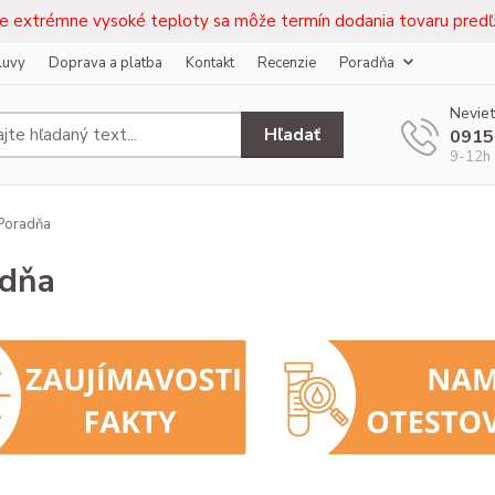
e extrémne vysoké teploty sa môže termín dodania tovaru predľž
luvy
Doprava a platba
Kontakt
Recenzie
Poradňa
Neviet
Hľadať
0915
9-12h 
Poradňa
adňa