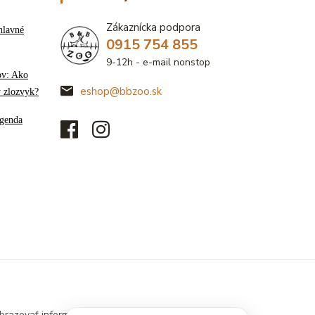
Zákaznícka podpora
hlavné
0915 754 855
9-12h - e-mail nonstop
ov: Ako
eshop@bbzoo.sk
ý zlozvyk?
genda
brazovať informácie