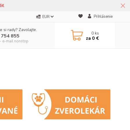
iť.
Prihlásenie
EUR
e si rady? Zavolajte.
0
ks
 754 855
za
0 €
- e-mail nonstop