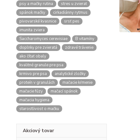
psy a mačky rutina
stres u zvierat
spánok mačky
cirkadiánny rytmus
pivovarské kvasnice
srsť pes
imunita zviera
Saccharomyces cerevisiae
B vitamíny
doplnky pre zvieratá
zdravé trávenie
ako čítať obaly
kvalitné granule pre psa
krmivo pre psa
analytické zložky
proteín v granulách
mačacie kŕmenie
mačacie fúzy
mačací spánok
mačacia hygiena
starostlivosť o mačku
Akciový tovar