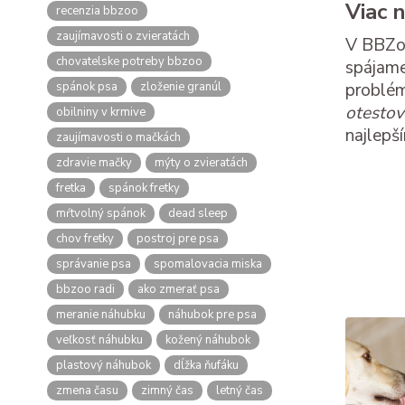
Viac 
recenzia bbzoo
zaujímavosti o zvieratách
V BBZoo
chovatelske potreby bbzoo
spájame
spánok psa
zloženie granúl
problém
otesto
obilniny v krmive
najlepš
zaujímavosti o mačkách
zdravie mačky
mýty o zvieratách
fretka
spánok fretky
mŕtvolný spánok
dead sleep
chov fretky
postroj pre psa
správanie psa
spomalovacia miska
bbzoo radi
ako zmerať psa
meranie náhubku
náhubok pre psa
veľkosť náhubku
kožený náhubok
plastový náhubok
dĺžka ňufáku
zmena času
zimný čas
letný čas